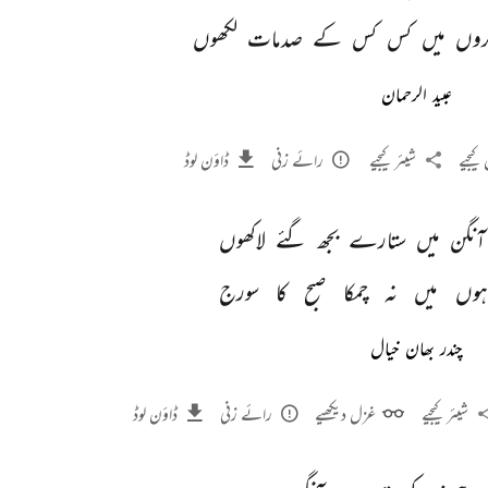
روں 
میں 
کس 
کس 
کے 
صدمات 
لکھوں 
عبید الرحمان
کیجیے
شیئر کیجیے
رائے زنی
ڈاؤن لوڈ
آنگن 
میں 
ستارے 
بجھ 
گئے 
لاکھوں 
ہوں 
میں 
نہ 
چمکا 
صبح 
کا 
سورج 
چندر بھان خیال
شیئر کیجیے
غزل دیکھیے
رائے زنی
ڈاؤن لوڈ