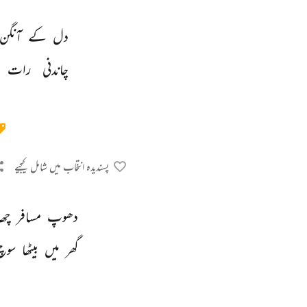
دل 
کے 
آنگن 
چاندنی 
رات 
پسندیدہ انتخاب میں شامل کیجیے
دھوپ 
مسافر 
چھ
گھر 
میں 
بیٹھا 
سوچ