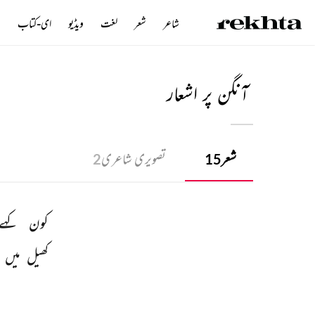
شاعر
شعر
لغت
ویڈیو
ای-کتاب
ن
آنگن پر اشعار
شعر
تصویری شاعری
2
15
کون 
کہے 
کھیل 
میں 