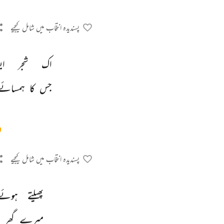
پسندیدہ انتخاب میں شامل کیجیے
اک 
شجر 
ای
جس 
کا 
ہمسائے
پسندیدہ انتخاب میں شامل کیجیے
پھیلتے 
ہوئے
میرے 
گھر 