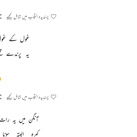
پسندیدہ انتخاب میں شامل کیجیے
غول 
کے 
غول
یہ 
پرندے 
مج
پسندیدہ انتخاب میں شامل کیجیے
آنگن 
میں 
یہ 
رات 
کمرہ 
البتہ 
سونا 