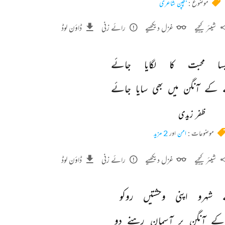
موضوع :
بچپن شاعری
شیئر کیجیے
غزل دیکھیے
رائے زنی
ڈاؤن لوڈ
سا 
محبت 
کا 
لگایا 
جائے 
 
کے 
آنگن 
میں 
بھی 
سایا 
جائے 
ظفر زیدی
موضوعات :
امن
اور
2 مزید
شیئر کیجیے
غزل دیکھیے
رائے زنی
ڈاؤن لوڈ
 
شہرو 
اپنی 
وحشتیں 
روکو 
کے 
آنگن 
پر 
آسمان 
رہنے 
دو 