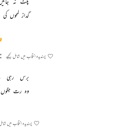
پلٹ 
نہ 
جائیں
گداز 
لمحوں 
کی 
ب
پسندیدہ انتخاب میں شامل کیجیے
برس 
رہی 
ہ
وہ 
رت 
جگوں 
پسندیدہ انتخاب میں شامل 