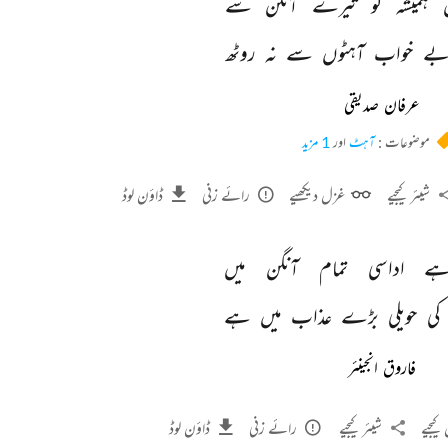
 
ہمیشہ 
کو 
تیرے 
آنگن 
سے 
ے 
خواب 
آہٹوں 
سے 
نہ 
روٹھ 
عرفان صدیقی
موضوعات :
آہٹ
اور
1 مزید
شیئر کیجیے
غزل دیکھیے
رائے زنی
ڈاؤن لوڈ
ے 
اداسی 
تمام 
آنگن 
میں 
کی 
حویلی 
بڑے 
عذاب 
میں 
ہے 
فاروق انجینئر
کیجیے
شیئر کیجیے
رائے زنی
ڈاؤن لوڈ