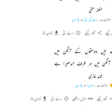
مظفر حنفی
موضوعات :
رات کی رانی
اور
1 مزید
کیجیے
شیئر کیجیے
رائے زنی
ڈاؤن لوڈ
 
ہیں 
دوستوں 
کے 
آنگن 
میں 
آنگن 
میں 
ہر 
طرف 
اندھیرا 
ہے 
شاہد غازی
موضوعات :
اندھیرا
اور
1 مزید
شیئر کیجیے
غزل دیکھیے
رائے زنی
ڈاؤن لوڈ