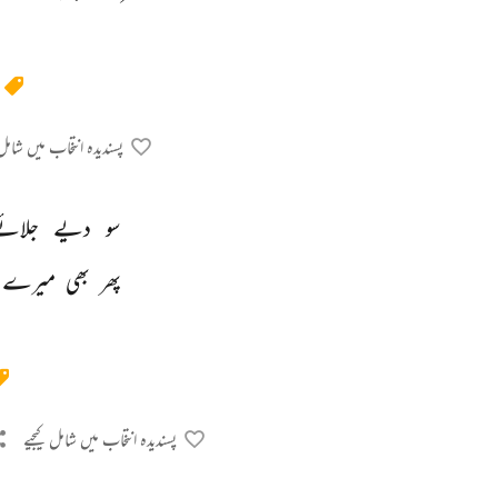
پسندیدہ انتخاب میں شامل 
سو 
دیے 
جلائے
پھر 
بھی 
میرے 
پسندیدہ انتخاب میں شامل کیجیے