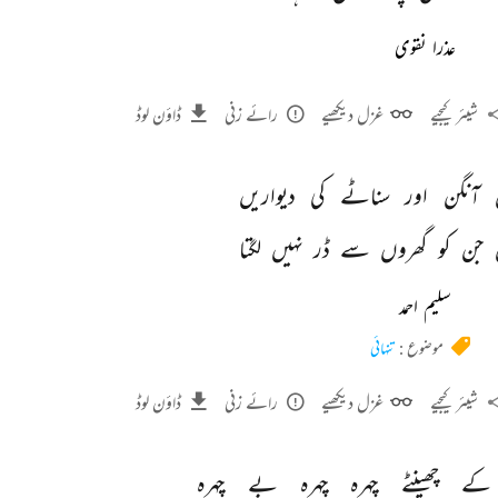
عذرا نقوی
شیئر کیجیے
غزل دیکھیے
رائے زنی
ڈاؤن لوڈ
 
آنگن 
اور 
سناٹے 
کی 
دیواریں 
 
جن 
کو 
گھروں 
سے 
ڈر 
نہیں 
لگتا 
سلیم احمد
موضوع :
تنہائی
شیئر کیجیے
غزل دیکھیے
رائے زنی
ڈاؤن لوڈ
کے 
چھینٹے 
چہرہ 
چہرہ 
بے 
چہرہ 