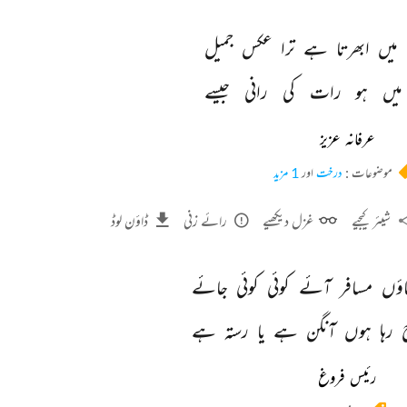
میں 
ابھرتا 
ہے 
ترا 
عکس 
جمیل 
میں 
ہو 
رات 
کی 
رانی 
جیسے 
عرفانہ عزیز
موضوعات :
درخت
اور
1 مزید
شیئر کیجیے
غزل دیکھیے
رائے زنی
ڈاؤن لوڈ
اؤں 
مسافر 
آئے 
کوئی 
کوئی 
جائے 
 
رہا 
ہوں 
آنگن 
ہے 
یا 
رستہ 
ہے 
رئیس فروغ