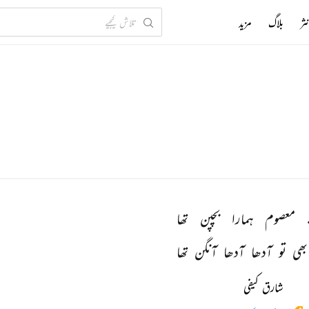
ثر
بلاگ
مزید
معصوم 
ہمارا 
بچپن 
تھا 
بھی 
تو 
آدھا 
آدھا 
آنگن 
تھا 
شارق کیفی