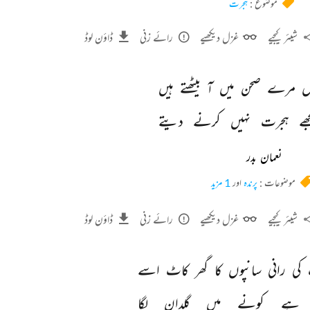
موضوع :
ہجرت
شیئر کیجیے
غزل دیکھیے
رائے زنی
ڈاؤن لوڈ
 
مرے 
صحن 
میں 
آ 
بیٹھتے 
ہیں 
ھے 
ہجرت 
نہیں 
کرنے 
دیتے 
نعمان بدر
موضوعات :
پرندہ
اور
1 مزید
شیئر کیجیے
غزل دیکھیے
رائے زنی
ڈاؤن لوڈ
کی 
رانی 
سانپوں 
کا 
گھر 
کاٹ 
اسے 
ہے 
کونے 
میں 
گلدان 
لگا 