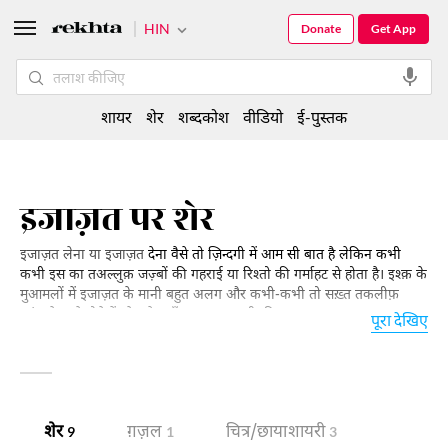
HIN
Donate
Get App
शायर
शेर
शब्दकोश
वीडियो
ई-पुस्तक
इजाज़त पर शेर
इजाज़त लेना या इजाज़त
देना वैसे तो ज़िन्दगी में आम सी बात है लेकिन कभी
कभी इस का तअल्लुक़ जज़्बों की गहराई या रिश्तो की गर्माहट से होता है। इश्क़ के
मुआमलों में इजाज़त के मानी बहुत अलग और कभी-कभी तो सख़्त तकलीफ़
पहुंचाने वाले होते हैं। पेश है यहाँ इजाज़त शायरी की एक झलकः
पूरा देखिए
शेर
ग़ज़ल
चित्र/छाया शायरी
9
1
3