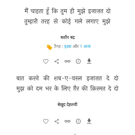
मैं 
चाहता 
हूँ 
कि 
तुम 
ही 
मुझे 
इजाज़त 
दो 
तुम्हारी 
तरह 
से 
कोई 
गले 
लगाए 
मुझे 
बशीर बद्र
टैग्ज़ :
इश्क़
और
1 अन्य
बात 
करने 
की 
शब-ए-वस्ल 
इजाज़त 
दे 
दो 
मुझ 
को 
दम 
भर 
के 
लिए 
ग़ैर 
की 
क़िस्मत 
दे 
दो 
बेख़ुद देहलवी