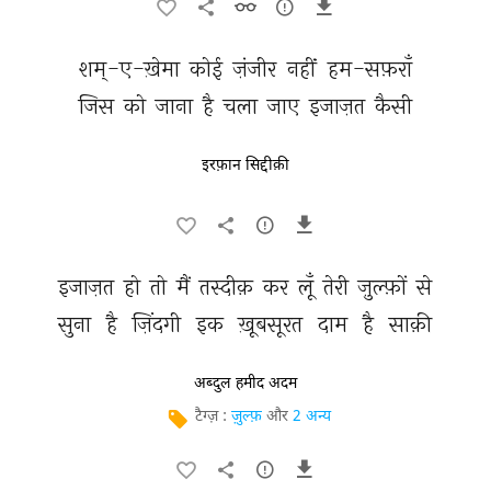
शम्-ए-ख़ेमा 
कोई 
ज़ंजीर 
नहीं 
हम-सफ़राँ 
जिस 
को 
जाना 
है 
चला 
जाए 
इजाज़त 
कैसी 
इरफ़ान सिद्दीक़ी
इजाज़त 
हो 
तो 
मैं 
तस्दीक़ 
कर 
लूँ 
तेरी 
ज़ुल्फ़ों 
से 
सुना 
है 
ज़िंदगी 
इक 
ख़ूबसूरत 
दाम 
है 
साक़ी 
अब्दुल हमीद अदम
टैग्ज़ :
ज़ुल्फ़
और
2 अन्य