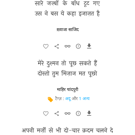
सारे 
जज़्बों 
के 
बाँध 
टूट 
गए 
उस 
ने 
बस 
ये 
कहा 
इजाज़त 
है 
ख़्वाजा साजिद
मेरे 
दुश्मन 
तो 
पूछ 
सकते 
हैं 
दोस्तो 
तुम 
मिज़ाज 
मत 
पूछो 
माहिर चांदपुरी
टैग्ज़ :
अदू
और
1 अन्य
अपनी 
मर्ज़ी 
से 
भी 
दो-चार 
क़दम 
चलने 
दे 