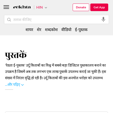
HIN
Donate
Get App
शायर
शेर
शब्दकोश
वीडियो
ई-पुस्तक
पुस्तकें
'रेख़्ता ई-पुस्तक' उर्दू किताबों का विश्व में सबसे बड़ा डिजिटल पुस्तकालय बनाने का
उपक्रम है जिसमें अब तक लगभग एक लाख पुस्तकें उपलब्ध कराई जा चुकी हैं। इस
संख्या में निरंतर वृद्धि हो रही है। उर्दू किताबों की इस अनमोल धरोहर को उपलब्ध
कराने में बहुत से पुस्तकालयों और पुस्तकों से रुचि रखने वालों ने अपने निजी संग्रह
...और पढ़िए
द्वारा उदारता से हमें सहयोग दिया है। इस डिजिटल पुस्तकालय में समकालीन साहित्य
के अलावा क्लासिक साहित्य का बहुत बड़ा ख़ज़ाना मौजूद है जिसे विषय, काल-क्रम
तथा लेखकों के नाम के क्रम से खोजा जा सकता है। आइए हमारे इस मंच से जुड़िए,
पुस्तकें पढ़िए और अपने ज्ञान और अध्ययन को विस्तार दीजिए।