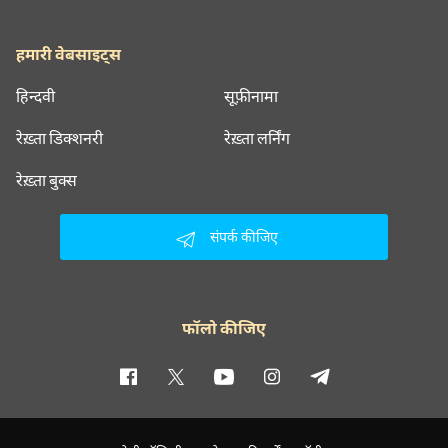
हमारी वेबसाइट्स
हिन्दवी
सूफ़ीनामा
रेख़्ता डिक्शनरी
रेख़्ता लर्निंग
रेख़्ता बुक्स
संपर्क कीजिए
फॉलो कीजिए