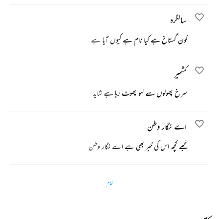
سالگرہ
کون گستاخ ہے کیا نام ہے کیوں آیا ہے
کشمیر
سرخ پھولوں سے لہو پھوٹ رہا ہے شاید
اے نگار وطن
تجھے کچھ اس کی خبر بھی ہے اے نگار وطن
تمام