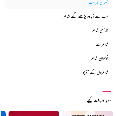
شعراکی فہرست
سب سے زیادہ پڑھے گئے شاعر
کلاسیکی شاعر
شاعرات
نوجوان شاعر
شاعروں کے آڈیو
مزید دریافت کیجیے