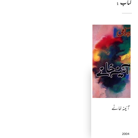
کتاب
1
آئینہ خانے
2004