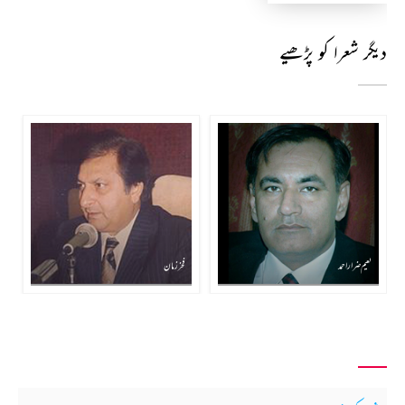
دیگر شعرا کو پڑھیے
نعیم ضرار احمد
فخر زمان