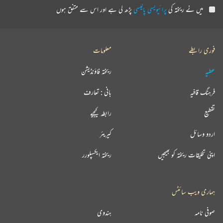
میں نے ریختہ کی
پرائیویسی پالیسی
پڑھ لی ہے اور اس سے متفق ہوں
فوری رابطے
معلومات
عطیہ
ریختہ فاؤنڈیشن
فرہنگ قافیہ
بانی : تعارف
تقطیع
رابطہ کیجیے
اردو وسائل
کیریئر
اپنی تخلیقات ریختہ کو بھیجیں
ریختہ ایکسپلورر
ہماری ویب سائٹس
صوفی نامہ
ہندوی