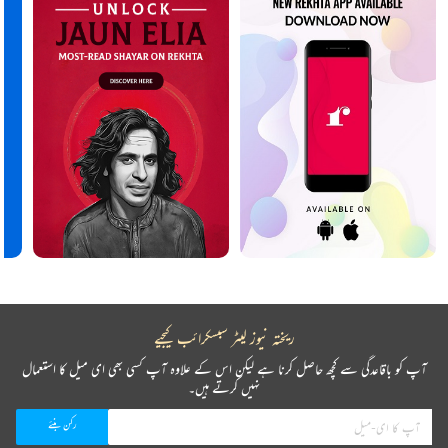
ریختہ نیوز لیٹر سبسکرائب کیجیے
آپ کو باقاعدگی سے کچھ حاصل کرنا ہے لیکن اس کے علاوہ آپ کسی بھی ای میل کا استعمال
نہیں کرتے ہیں۔