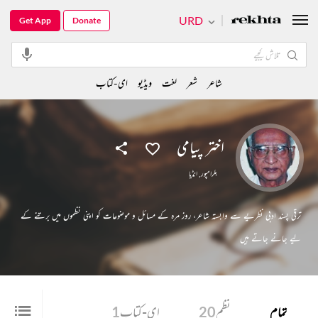
URD
Get App
Donate
شاعر
شعر
لغت
ویڈیو
ای-کتاب
اختر پیامی
بلرامپور
,
انڈیا
ترقی پسند ادبی نظریے سے وابستہ شاعر، روز مرہ کے مسائل و موضوعات کو اپنی نظموں میں برتنے کے
لیے جانے جاتے ہیں
تمام
نظم
20
ای-کتاب
1