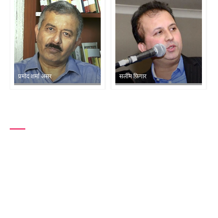
प्रमोद शर्मा असर
सलीम फ़िगार
शायरों की सूची
RECITATION
सर्वाधिक पढ़े गये शायर
क्लासिकी शायर