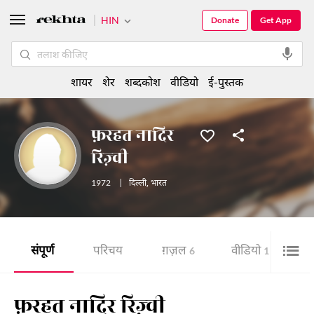
HIN
Donate
Get App
शायर
शेर
शब्दकोश
वीडियो
ई-पुस्तक
फ़रहत नादिर
रिज़्वी
1972
|
दिल्ली
,
भारत
संपूर्ण
परिचय
ग़ज़ल
वीडियो
6
1
फ़रहत नादिर रिज़्वी