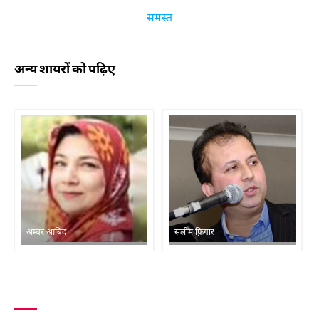
समस्त
अन्य शायरों को पढ़िए
अम्बर आबिद
सलीम फ़िगार