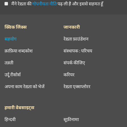
मैंने रेख़्ता की
गोपनीयता नीति
पढ़ ली है और इससे सहमत हूँ
क्विक लिंक्स
जानकारी
सहयोग
रेख़्ता फ़ाउंडेशन
क़ाफ़िया शब्दकोश
संस्थापक : परिचय
तक़्ती
संपर्क कीजिए
उर्दू रीसोर्स
करियर
अपना काम रेख़्ता को भेजें
रेख़्ता एक्सप्लोरर
हमारी वेबसाइट्स
हिन्दवी
सूफ़ीनामा