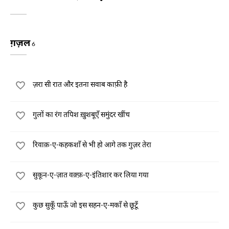
ग़ज़ल
6
ज़रा सी रात और इतना सवाब काफ़ी है
गुलों का रंग तपिश ख़ुशबूएँ समुंदर खींच
रिवाक़-ए-कहकशाँ से भी हो आगे तक गुज़र तेरा
सुकून-ए-ज़ात वक़्फ़-ए-इंतिशार कर लिया गया
कुछ सुकूँ पाऊँ जो इस सहन-ए-मकाँ से छूटूँ