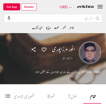
URD
Get App
Donate
شاعر
شعر
لغت
ویڈیو
ای-کتاب
انور مرزاپوری
مرزا پور
,
انڈیا
1960 اور 1970 کی دہائیوں کے دوران مشاعروں کے مقبول شاعر
تمام
غزل
7
شعر
8
تصویری شاعری
1