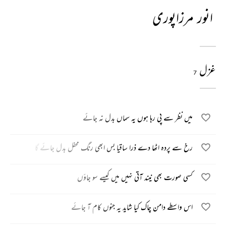
انور مرزاپوری
غزل
7
میں نظر سے پی رہا ہوں یہ سماں بدل نہ جائے
رخ سے پردہ اٹھا دے ذرا ساقیا بس ابھی رنگ محفل بدل جائے گا
کسی صورت بھی نیند آتی نہیں میں کیسے سو جاؤں
اس واسطے دامن چاک کیا شاید یہ جنوں کام آ جائے