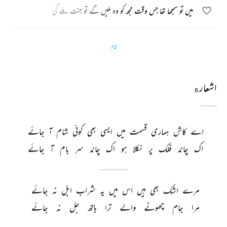
میں تو سمجھا تھا جس وقت مجھ کو وہ ملیں گے تو جنت ملے گی
تمام
اشعار
8
اے 
کاش 
ہماری 
قسمت 
میں 
ایسی 
بھی 
کوئی 
شام 
آ 
جائے 
اک 
چاند 
فلک 
پر 
نکلا 
ہو 
اک 
چاند 
سر 
بام 
آ 
جائے 
مرے 
اشک 
بھی 
ہیں 
اس 
میں 
یہ 
شراب 
ابل 
نہ 
جائے 
مرا 
جام 
چھونے 
والے 
ترا 
ہاتھ 
جل 
نہ 
جائے 