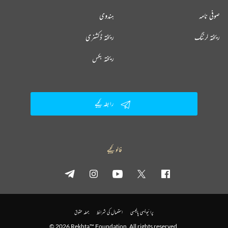
صوفی نامہ
ہندوی
ریختہ لرننگ
ریختہ ڈکشنری
ریختہ بکس
رابطہ کیجیے
فالو کیجیے
پرائیویسی پالیسی
استعمال کی شرائط
جملہ حقوق
© 2026 Rekhta™ Foundation. All rights reserved.