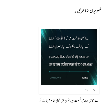
تصویری شاعری
1
اے کاش ہماری قسمت میں ایسی بھی کوئی شام آ جائے اک چاند فلک پر نکلا ہو اک چاند سر_بام