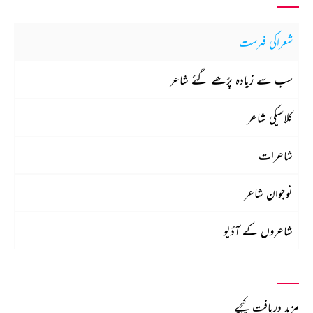
شعراکی فہرست
سب سے زیادہ پڑھے گئے شاعر
کلاسیکی شاعر
شاعرات
نوجوان شاعر
شاعروں کے آڈیو
مزید دریافت کیجیے