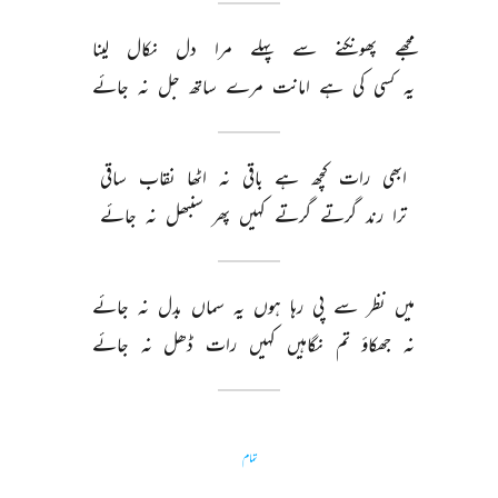
مجھے 
پھونکنے 
سے 
پہلے 
مرا 
دل 
نکال 
لینا 
یہ 
کسی 
کی 
ہے 
امانت 
مرے 
ساتھ 
جل 
نہ 
جائے 
ابھی 
رات 
کچھ 
ہے 
باقی 
نہ 
اٹھا 
نقاب 
ساقی 
ترا 
رند 
گرتے 
گرتے 
کہیں 
پھر 
سنبھل 
نہ 
جائے 
میں 
نظر 
سے 
پی 
رہا 
ہوں 
یہ 
سماں 
بدل 
نہ 
جائے 
نہ 
جھکاؤ 
تم 
نگاہیں 
کہیں 
رات 
ڈھل 
نہ 
جائے 
تمام