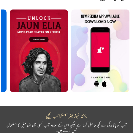
ریختہ نیوز لیٹر سبسکرائب کیجیے
آپ کو باقاعدگی سے کچھ حاصل کرنا ہے لیکن اس کے علاوہ آپ کسی بھی ای میل کا استعمال
نہیں کرتے ہیں۔