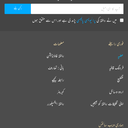
میں نے ریختہ کی
پرائیویسی پالیسی
پڑھ لی ہے اور اس سے متفق ہوں
فوری رابطے
معلومات
عطیہ
ریختہ فاؤنڈیشن
فرہنگ قافیہ
بانی : تعارف
تقطیع
رابطہ کیجیے
اردو وسائل
کیریئر
اپنی تخلیقات ریختہ کو بھیجیں
ریختہ ایکسپلورر
ہماری ویب سائٹس