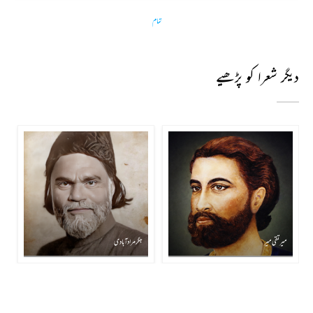
تمام
دیگر شعرا کو پڑھیے
میر تقی میر
جگر مراد آبادی