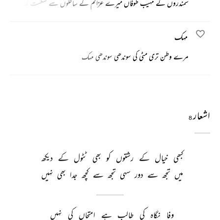
سمندروں کے مہیب طوفاں میرے عزائم کے ساحلوں سے شکست کھا کر پلٹ چک
مہک
مرے وطن تری مٹی کی سوندھی سوندھی مہک
اشعار
8
کبھی 
خیال 
کے 
رشتوں 
کو 
بھی 
ٹٹول 
کے 
دیکھ 
میں 
تجھ 
سے 
دور 
سہی 
تجھ 
سے 
کچھ 
جدا 
بھی 
نہیں 
وفا 
نگاہ 
کی 
طالب 
ہے 
امتحاں 
کی 
نہیں 