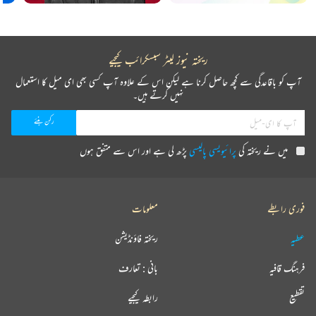
ریختہ نیوز لیٹر سبسکرائب کیجیے
آپ کو باقاعدگی سے کچھ حاصل کرنا ہے لیکن اس کے علاوہ آپ کسی بھی ای میل کا استعمال
نہیں کرتے ہیں۔
میں نے ریختہ کی
پرائیویسی پالیسی
پڑھ لی ہے اور اس سے متفق ہوں
فوری رابطے
معلومات
عطیہ
ریختہ فاؤنڈیشن
فرہنگ قافیہ
بانی : تعارف
تقطیع
رابطہ کیجیے