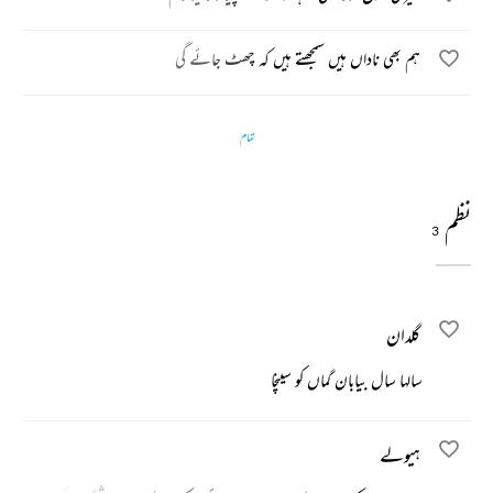
ہم بھی ناداں ہیں سمجھتے ہیں کہ چھٹ جائے گی
تمام
نظم
3
گلدان
سالہا سال بیابان گماں کو سینچا
ہیولے