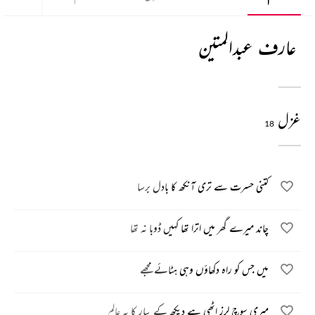
عارف عبدالمتین
غزل
18
کتنی حسرت سے تری آنکھ کا بادل برسا
چاند میرے گھر میں اترا تھا کہیں ڈوبا نہ تھا
میں جس کو راہ دکھاؤں وہی ہٹائے مجھے
میری سوچ لرز اٹھی ہے دیکھ کے پیار کا یہ عالم