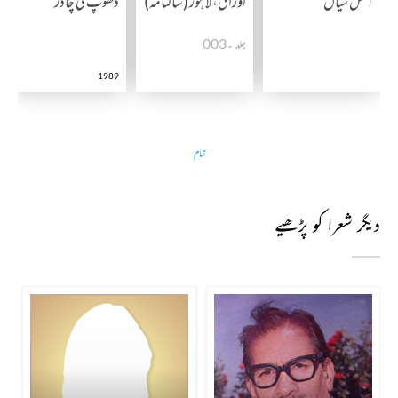
آتش سیال
اوراق، لاہور (سالنامہ)
دھوپ کی چادر
جلد ۔003
1989
تمام
دیگر شعرا کو پڑھیے