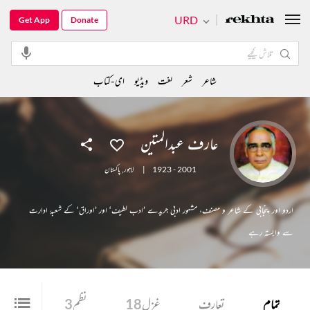
URD
Get App
Donate
شاعر
شعر
لغت
ویڈیو
ای-کتاب
عارف عبدالمتین
1923 - 2001
|
لاہور
,
پاکستان
اردو اور پنجابی کے شاعر و مصنف، مشہور ادبی جریدے ’ادب لطیف‘ اور ’اوراق‘ کے شعبۂ ادارت
سے وابستہ رہے
تمام
تعارف
غزل
18
نظم
3
شعر
8