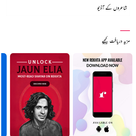
شاعروں کے آڈیو
مزید دریافت کیجیے