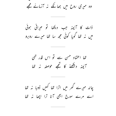
وہ 
میری 
روح 
میں 
جھانکے 
نہ 
آزمائے 
مجھے 
ذات 
کا 
آئینہ 
جب 
دیکھا 
تو 
حیرانی 
ہوئی 
میں 
نہ 
تھا 
گویا 
کوئی 
مجھ 
سا 
تھا 
میرے 
روبرو 
تھا 
اعتماد 
حسن 
سے 
تو 
اس 
قدر 
تہی 
آئینہ 
دیکھنے 
کا 
تجھے 
حوصلہ 
نہ 
تھا 
چاند 
میرے 
گھر 
میں 
اترا 
تھا 
کہیں 
ڈوبا 
نہ 
تھا 
اے 
مرے 
سورج 
ابھی 
آنا 
ترا 
اچھا 
نہ 
تھا 