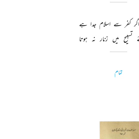
گر 
کفر 
سے 
اسلام 
جدا 
ہے 
 
تسبیح 
میں 
زنار 
نہ 
ہوتا 
تمام