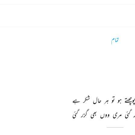
تمام
وچھتے 
ہو 
تو 
ہر 
حال 
شکر 
ہے 
 
گئی 
مری 
ووں 
بھی 
گزر 
گئی 