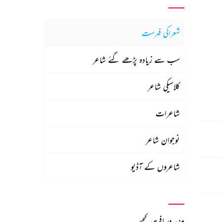
شعراکی فہرست
سب سے زیادہ پڑھے گئے شاعر
کلاسیکی شاعر
شاعرات
نوجوان شاعر
شاعروں کے آڈیو
مزید دریافت کیجیے