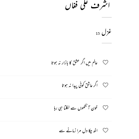
اشرف علی فغاں
غزل
15
عالم میں اگر عشق کا بازار نہ ہوتا
اگر عاشق کوئی پیدا نہ ہوتا
خون آنکھوں سے نکلتا ہی رہا
اٹھ چکا دل مرا زمانے سے