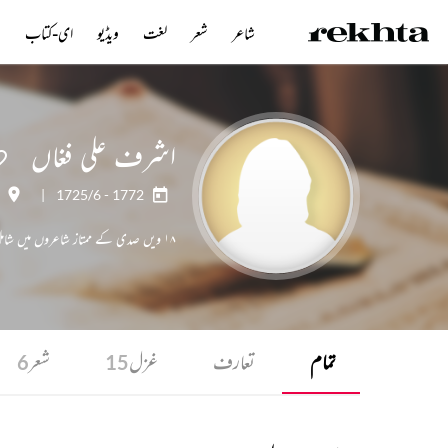
شاعر
شعر
لغت
ویڈیو
ای-کتاب
ن
اشرف علی فغاں
|
1725/6 - 1772
۱۸ ویں صدی کے ممتاز شاعروں میں شامل ، میر تقی میر کے معاصر
تمام
تعارف
غزل
شعر
6
15