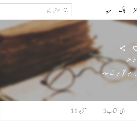
ثر
بلاگ
مزید
دلی
,
انڈیا
ای-کتاب
آڈیو
11
3