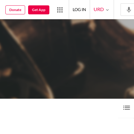
URD
LOG IN
Donate
Get App