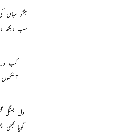
جگنو 
میاں 
کی
سب 
دیکھ 
دی
کب 
درد
آنکھوں 
دل 
بستگی 
ق
گویا 
کبھی 
چم