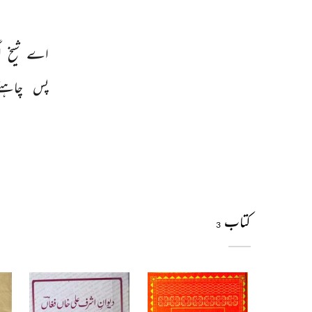
اے 
شیخ 
ا
پس 
چاہئے
کتاب
3