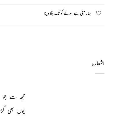
بہار آئی ہے سوتے کو ٹک جگا دینا
اشعار
6
مجھ 
سے 
جو 
پ
یوں 
بھی 
گزر