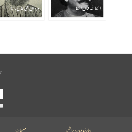
انشا اللہ خاں انشا
مردان علی خاں رانا
آ
ہماری ویب سائٹس
معلومات