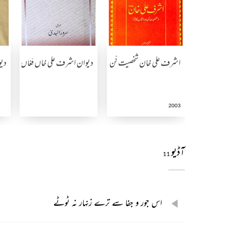
اشرف علی خان شخصیت فن اور انتخاب کلام
دیوان اشرف علی خاں فغاں
دیو
2003
آڈیو
11
اس جور و جفا سے ترے زنہار نہ ٹوٹے