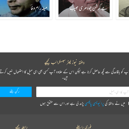
جے کرشن چودھری حبیب
میلہ رام وفاؔ
ریختہ نیوز لیٹر سبسکرائب کیجیے
پ کو باقاعدگی سے کچھ حاصل کرنا ہے لیکن اس کے علاوہ آپ کسی بھی ای میل کا استعمال نہیں کرتے
ہیں۔
میں نے ریختہ کی
پرائیویسی پالیسی
پڑھ لی ہے اور اس سے متفق ہوں
فوری رابطے
رابطہ کیجیے