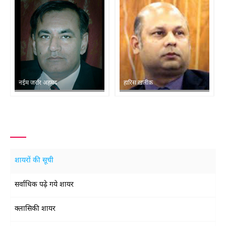
नईम जर्रार अहमद
हारिस ख़लीक़
शायरों की सूची
सर्वाधिक पढ़े गये शायर
क्लासिकी शायर