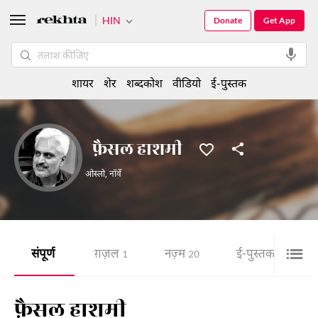
HIN
Donate
Get App
शायर
शेर
शब्दकोश
वीडियो
ई-पुस्तक
फ़ैसल हाशमी
ओस्लो
,
नॉर्वे
संपूर्ण
ग़ज़ल
नज़्म
ई-पुस्तक
1
20
1
फ़ैसल हाशमी