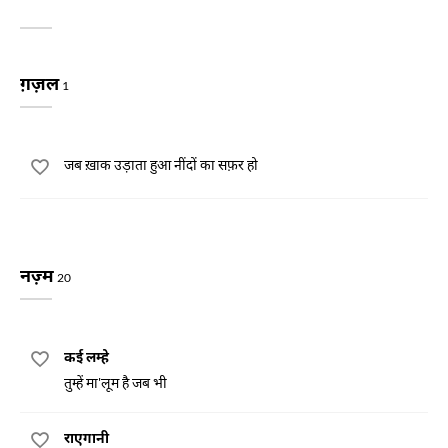
ग़ज़ल
1
जब ख़ाक उड़ाता हुआ नींदों का सफ़र हो
नज़्म
20
कई लम्हे
तुम्हें मा'लूम है जब भी
राएगानी