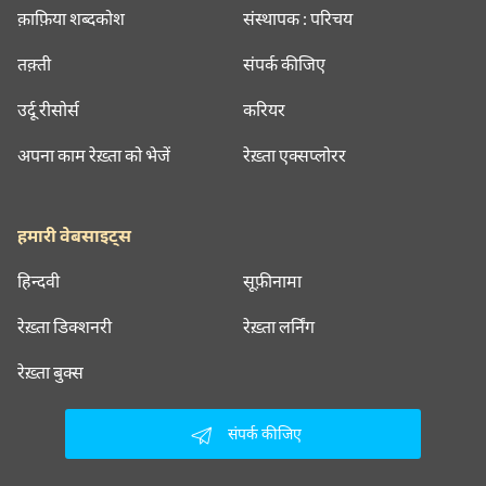
क़ाफ़िया शब्दकोश
संस्थापक : परिचय
तक़्ती
संपर्क कीजिए
उर्दू रीसोर्स
करियर
अपना काम रेख़्ता को भेजें
रेख़्ता एक्सप्लोरर
हमारी वेबसाइट्स
हिन्दवी
सूफ़ीनामा
रेख़्ता डिक्शनरी
रेख़्ता लर्निंग
रेख़्ता बुक्स
संपर्क कीजिए