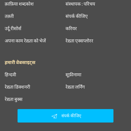
क़ाफ़िया शब्दकोश
संस्थापक : परिचय
तक़्ती
संपर्क कीजिए
उर्दू रीसोर्स
करियर
अपना काम रेख़्ता को भेजें
रेख़्ता एक्सप्लोरर
हमारी वेबसाइट्स
हिन्दवी
सूफ़ीनामा
रेख़्ता डिक्शनरी
रेख़्ता लर्निंग
रेख़्ता बुक्स
संपर्क कीजिए