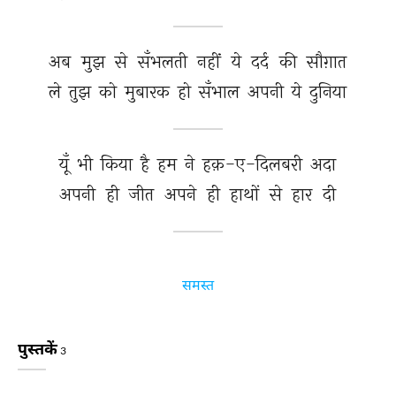
अब 
मुझ 
से 
सँभलती 
नहीं 
ये 
दर्द 
की 
सौग़ात 
ले 
तुझ 
को 
मुबारक 
हो 
सँभाल 
अपनी 
ये 
दुनिया 
यूँ 
भी 
किया 
है 
हम 
ने 
हक़-ए-दिलबरी 
अदा 
अपनी 
ही 
जीत 
अपने 
ही 
हाथों 
से 
हार 
दी 
समस्त
पुस्तकें
3