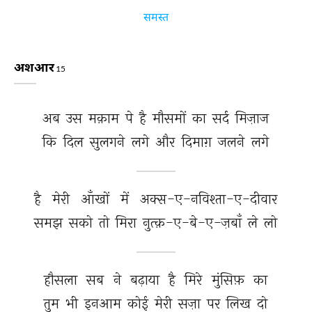
समस्त
अशआर
15
अब 
उस 
मक़ाम 
पे 
है 
मौसमों 
का 
सर्द 
मिज़ाज 
कि 
दिल 
सुलगने 
लगे 
और 
दिमाग़ 
जलने 
लगे 
है 
मेरी 
आँखों 
में 
अक्स-ए-नविश्ता-ए-दीवार 
समझ 
सको 
तो 
मिरा 
नुत्क़-ए-बे-ए-ज़बाँ 
ले 
लो 
हौसला 
सब 
ने 
बढ़ाया 
है 
मिरे 
मुंसिफ़ 
का 
तुम 
भी 
इनआम 
कोई 
मेरी 
सज़ा 
पर 
लिख 
दो 