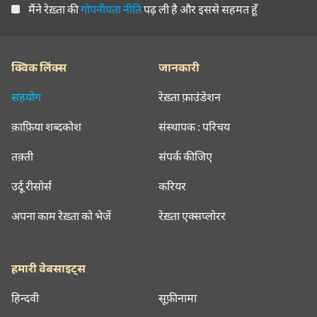
मैंने रेख़्ता की
गोपनीयता नीति
पढ़ ली है और इससे सहमत हूँ
क्विक लिंक्स
जानकारी
सहयोग
रेख़्ता फ़ाउंडेशन
क़ाफ़िया शब्दकोश
संस्थापक : परिचय
तक़्ती
संपर्क कीजिए
उर्दू रीसोर्स
करियर
अपना काम रेख़्ता को भेजें
रेख़्ता एक्सप्लोरर
हमारी वेबसाइट्स
हिन्दवी
सूफ़ीनामा