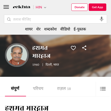
HIN
Donate
Get App
शायर
शेर
शब्दकोश
वीडियो
ई-पुस्तक
हशमत
भारद्वाज
1960
|
दिल्ली
,
भारत
संपूर्ण
परिचय
ग़ज़ल
18
हशमत भारद्वाज