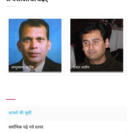
अब्दुस्समद ख़तीब
फ़ैसल अज़ीम
शायरों की सूची
सर्वाधिक पढ़े गये शायर