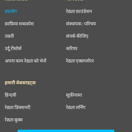
सहयोग
रेख़्ता फ़ाउंडेशन
क़ाफ़िया शब्दकोश
संस्थापक : परिचय
तक़्ती
संपर्क कीजिए
उर्दू रीसोर्स
करियर
अपना काम रेख़्ता को भेजें
रेख़्ता एक्सप्लोरर
हमारी वेबसाइट्स
हिन्दवी
सूफ़ीनामा
रेख़्ता डिक्शनरी
रेख़्ता लर्निंग
रेख़्ता बुक्स