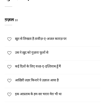
ग़ज़ल
10
ख़ून से लिखता है तावीज़-ए-अजल काग़ज़ पर
उस ने ख़ुद को गुज़ारा फूलों से
कई दिलों के लिए वज्ह-ए-इज़्तिराब हूँ मैं
आख़िरी लहर किनारे पे उछाल आया है
इक आफ़्ताब के हम-सर चराग़ मेरा भी था