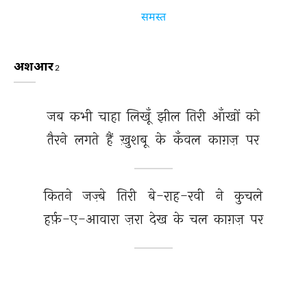
समस्त
अशआर
2
जब 
कभी 
चाहा 
लिखूँ 
झील 
तिरी 
आँखों 
को 
तैरने 
लगते 
हैं 
ख़ुशबू 
के 
कँवल 
काग़ज़ 
पर 
कितने 
जज़्बे 
तिरी 
बे-राह-रवी 
ने 
कुचले 
हर्फ़-ए-आवारा 
ज़रा 
देख 
के 
चल 
काग़ज़ 
पर 