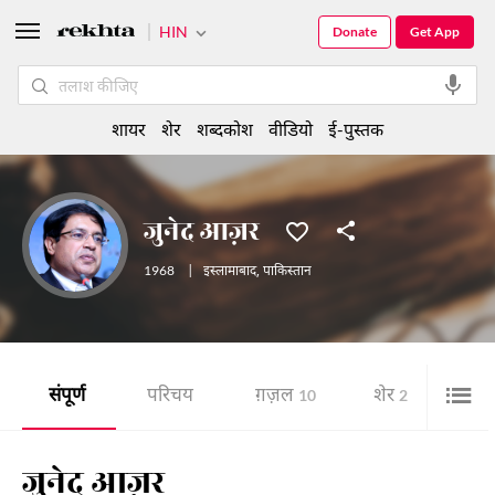
HIN
Donate
Get App
शायर
शेर
शब्दकोश
वीडियो
ई-पुस्तक
जुनेद आज़र
1968
|
इस्लामाबाद
,
पाकिस्तान
संपूर्ण
परिचय
ग़ज़ल
शेर
ई-पु
10
2
जुनेद आज़र