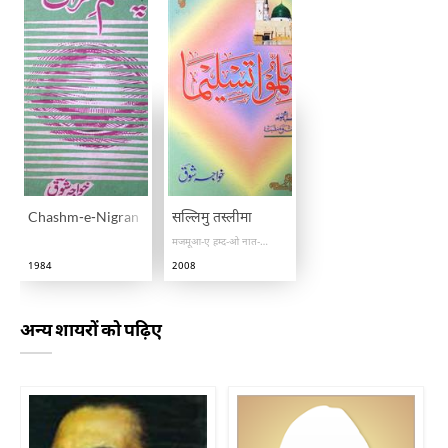
Chashm-e-Nigran
सल्लिमु तस्लीमा
मजमूआ-ए हम्द-ओ नात-ओ मनकबत
1984
2008
अन्य शायरों को पढ़िए