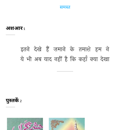
समस्त
अशआर
1
इतने 
देखे 
हैं 
ज़माने 
के 
तमाशे 
हम 
ने 
ये 
भी 
अब 
याद 
नहीं 
है 
कि 
कहाँ 
क्या 
देखा 
पुस्तकें
2