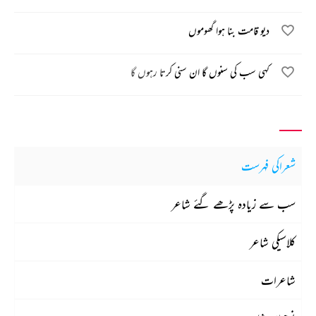
دیو قامت بنا ہوا گھوموں
کہی سب کی سنوں گا ان سنی کرتا رہوں گا
شعراکی فہرست
سب سے زیادہ پڑھے گئے شاعر
کلاسیکی شاعر
شاعرات