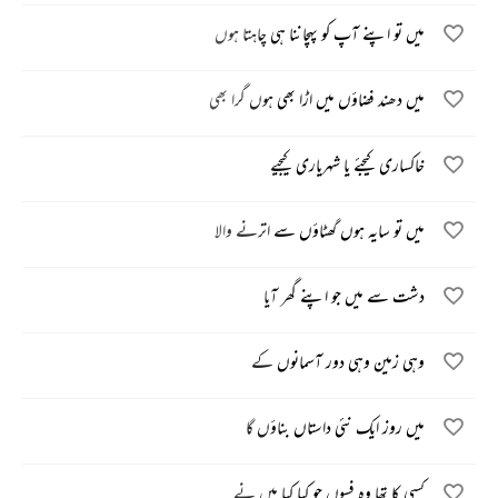
میں تو اپنے آپ کو پہچاننا ہی چاہتا ہوں
میں دھند فضاؤں میں اڑا بھی ہوں گرا بھی
خاکساری کیجئے یا شہریاری کیجیے
میں تو سایہ ہوں گھٹاؤں سے اترنے والا
دشت سے میں جو اپنے گھر آیا
وہی زمین وہی دور آسمانوں کے
میں روز ایک نئی داستاں بناؤں گا
کسی کا تھا وہ فسوں جو کیا کیا میں نے