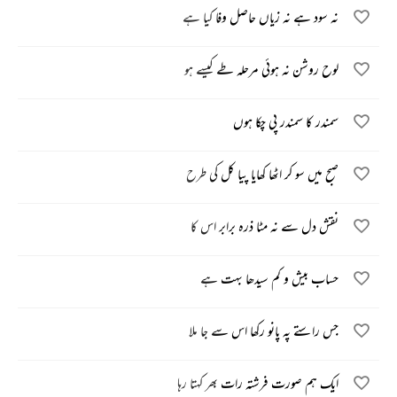
نہ سود ہے نہ زیاں حاصل وفا کیا ہے
لوح روشن نہ ہوئی مرحلہ طے کیسے ہو
سمندر کا سمندر پی چکا ہوں
صبح میں سو کر اٹھا کھایا پیا کل کی طرح
نقش دل سے نہ مٹا ذرہ برابر اس کا
حساب بیش و کم سیدھا بہت ہے
جس راستے پہ پانو رکھا اس سے جا ملا
ایک ہم صورت فرشتہ رات بھر کہتا رہا