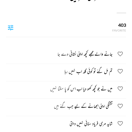
403
FAVORITE
جانے والے مجھے کچھ اپنی نشانی دے جا
تم مل گئے تو کوئی گلہ اب نہیں رہا
میں نے جو کچھ کھو دیا اب اس کو پا سکتا نہیں
تشنگی اپنی بجھانے کے لیے جب گئے ہیں
شاید مری فریاد سنائی نہیں دیتی