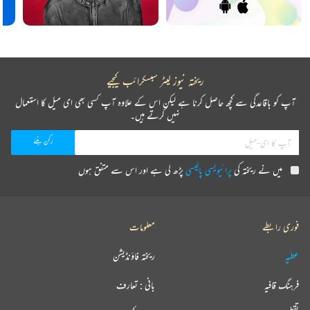
ریختہ نیوز لیٹر سبسکرائب کیجیے
آپ کو باقاعدگی سے کچھ حاصل کرنا ہے لیکن اس کے علاوہ آپ کسی بھی ای میل کا استعمال
نہیں کرتے ہیں۔
میں نے ریختہ کی
پرائیویسی پالیسی
پڑھ لی ہے اور اس سے متفق ہوں
فوری رابطے
معلومات
عطیہ
ریختہ فاؤنڈیشن
فرہنگ قافیہ
بانی : تعارف