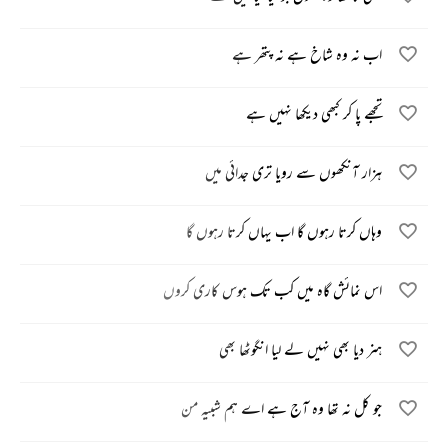
اب نہ وہ شاخ ہے نہ پتھر ہے
تجھے پا کر کبھی دیکھا نہیں ہے
ہزار آنکھوں سے رویا تری جدائی میں
وہاں کرتا رہوں گا اب یہاں کرتا رہوں گا
اس نمائش گاہ میں کب تک ہوس کاری کروں
ہنر دیا بھی نہیں لے لیا انگوٹھا بھی
جو کل نہ تھا وہ آج ہے اے ہم شبیہ من