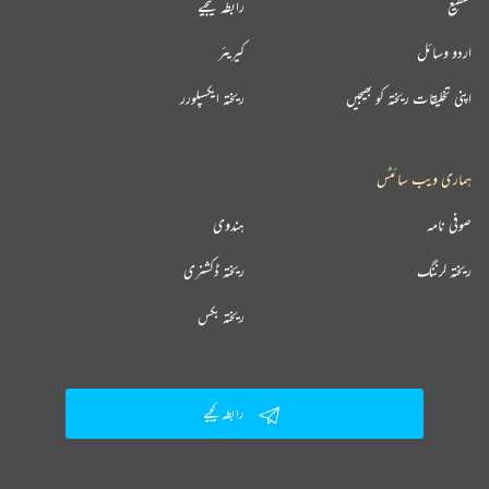
تقطیع
رابطہ کیجیے
اردو وسائل
کیریئر
اپنی تخلیقات ریختہ کو بھیجیں
ریختہ ایکسپلورر
ہماری ویب سائٹس
صوفی نامہ
ہندوی
ریختہ لرننگ
ریختہ ڈکشنری
ریختہ بکس
رابطہ کیجیے