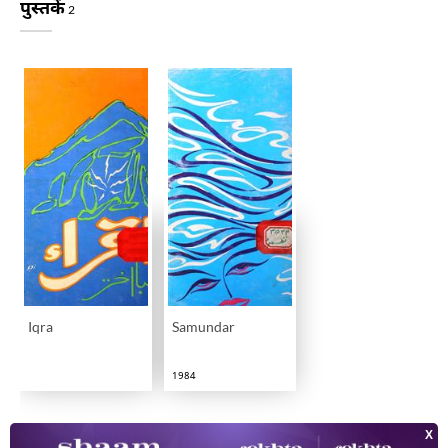
पुस्तकें
2
Iqra
Samundar
1984
वीडियो
4