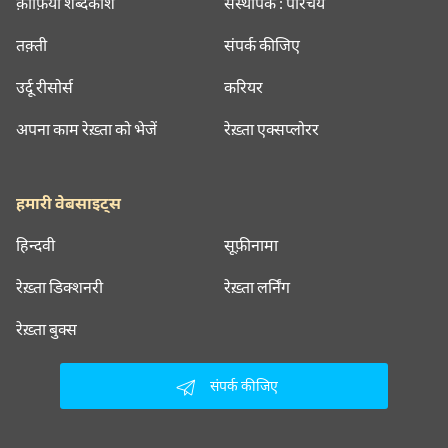
क़ाफ़िया शब्दकोश
संस्थापक : परिचय
तक़्ती
संपर्क कीजिए
उर्दू रीसोर्स
करियर
अपना काम रेख़्ता को भेजें
रेख़्ता एक्सप्लोरर
हमारी वेबसाइट्स
हिन्दवी
सूफ़ीनामा
रेख़्ता डिक्शनरी
रेख़्ता लर्निंग
रेख़्ता बुक्स
संपर्क कीजिए