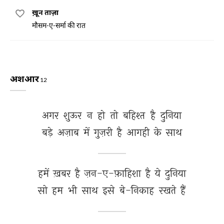
ख़ून ताज़ा
मौसम-ए-सर्मा की रात
अशआर
12
अगर 
शुऊर 
न 
हो 
तो 
बहिश्त 
है 
दुनिया 
बड़े 
अज़ाब 
में 
गुज़री 
है 
आगही 
के 
साथ 
हमें 
ख़बर 
है 
ज़न-ए-फ़ाहिशा 
है 
ये 
दुनिया 
सो 
हम 
भी 
साथ 
इसे 
बे-निकाह 
रखते 
हैं 