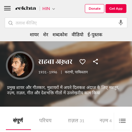
HIN
Donate
Get App
शायर
शेर
शब्दकोश
वीडियो
ई-पुस्तक
सहबा अख़्तर
1931 - 1996
|
कराची
,
पाकिस्तान
प्रमुख शायर और गीतकार, मुशायरों में अपने दिलकश अंदाज़ के लिए मशहूर,
नज़्म, ग़ज़ल, गीत और देशभक्ति गीतों में उल्लेखनीय काम किया
संपूर्ण
परिचय
ग़ज़ल
नज़्म
शे
31
4