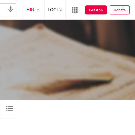
HIN
LOG IN
Get App
Donate