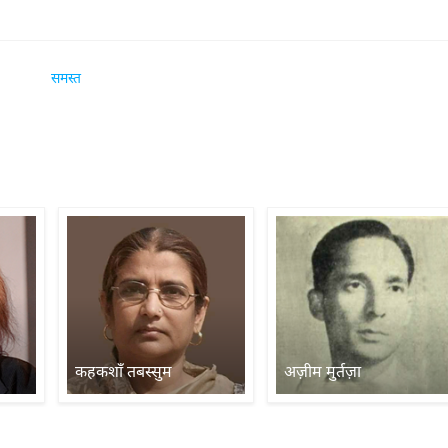
समस्त
कहकशाँ तबस्सुम
अज़ीम मुर्तज़ा