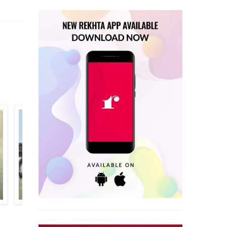
मुसहफ़ इक़बाल तौसिफ़ी
मुसव्विर करंजवी