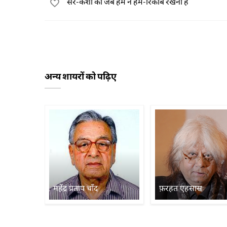
सर-कशी को जब हम ने हम-रिकाब रखना है
अन्य शायरों को पढ़िए
महेंद्र प्रताप चाँद
फ़रहत एहसास