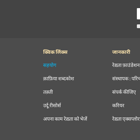
क्विक लिंक्स
जानकारी
सहयोग
रेख़्ता फ़ाउंडेशन
क़ाफ़िया शब्दकोश
संस्थापक : परि
तक़्ती
संपर्क कीजिए
उर्दू रीसोर्स
करियर
अपना काम रेख़्ता को भेजें
रेख़्ता एक्सप्लो