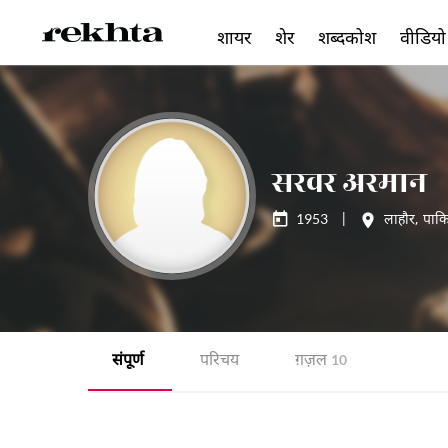
शायर
शेर
शब्दकोश
वीडियो
सरवर अरमान
1953
|
लाहौर
,
पाकि
संपूर्ण
परिचय
ग़ज़ल
10