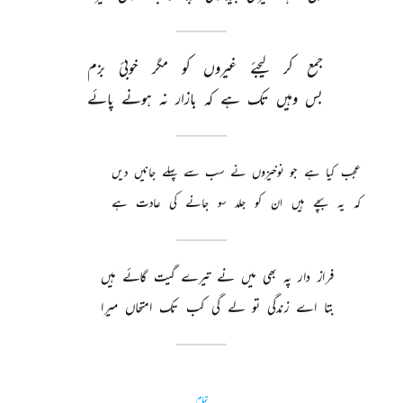
جمع 
کر 
لیجئے 
غیروں 
کو 
مگر 
خوبئ 
بزم 
بس 
وہیں 
تک 
ہے 
کہ 
بازار 
نہ 
ہونے 
پائے 
عجب 
کیا 
ہے 
جو 
نوخیزوں 
نے 
سب 
سے 
پہلے 
جانیں 
دیں 
کہ 
یہ 
بچے 
ہیں 
ان 
کو 
جلد 
سو 
جانے 
کی 
عادت 
ہے 
فراز 
دار 
پہ 
بھی 
میں 
نے 
تیرے 
گیت 
گائے 
ہیں 
بتا 
اے 
زندگی 
تو 
لے 
گی 
کب 
تک 
امتحاں 
میرا 
تمام