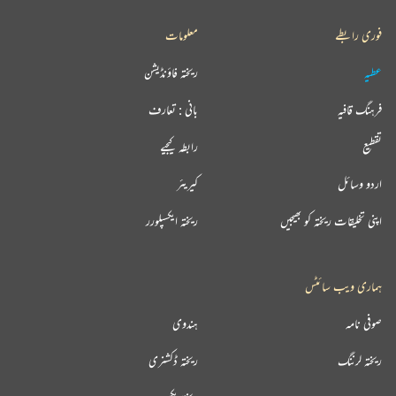
فوری رابطے
معلومات
عطیہ
ریختہ فاؤنڈیشن
فرہنگ قافیہ
بانی : تعارف
تقطیع
رابطہ کیجیے
اردو وسائل
کیریئر
اپنی تخلیقات ریختہ کو بھیجیں
ریختہ ایکسپلورر
ہماری ویب سائٹس
صوفی نامہ
ہندوی
ریختہ لرننگ
ریختہ ڈکشنری