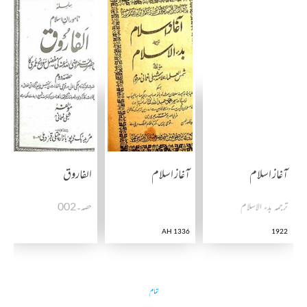
آغاز اسلام
آغاز اسلام
الفاروق
ترجمہ بدء الاسلام
حصہ۔002
1336 AH
1922
تمام