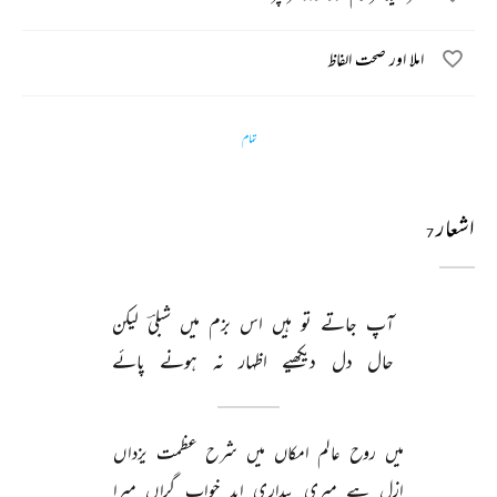
املا اور صحت الفاظ
تمام
اشعار
7
آپ 
جاتے 
تو 
ہیں 
اس 
بزم 
میں 
شبلیؔ 
لیکن 
حال 
دل 
دیکھیے 
اظہار 
نہ 
ہونے 
پائے 
میں 
روح 
عالم 
امکاں 
میں 
شرح 
عظمت 
یزداں 
ازل 
ہے 
میری 
بیداری 
ابد 
خواب 
گراں 
میرا 