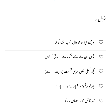
غزل
7
پوچھتے کیا ہو جو حال شب تنہائی تھا
تیس دن کے لئے ترک مے و ساقی کر لوں
کچھ اکیلی نہیں مری قسمت (ردیف .. ے)
یار کو رغبت اغیار نہ ہونے پائے
تیر قاتل کا یہ احساں رہ گیا