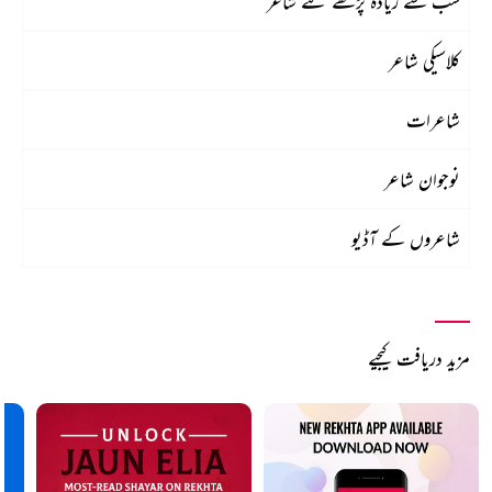
سب سے زیادہ پڑھے گئے شاعر
کلاسیکی شاعر
شاعرات
نوجوان شاعر
شاعروں کے آڈیو
مزید دریافت کیجیے