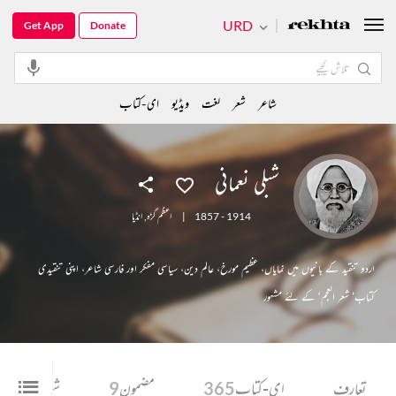
URD
Get App
Donate
شاعر
شعر
لغت
ویڈیو
ای-کتاب
شبلی نعمانی
1857 - 1914
|
اعظم گڑہ
,
انڈیا
اردو تنقید کے بانیوں میں نمایاں، عظیم مورخ، عالم دین، سیاسی مفکر اور فارسی شاعر، اپنی تنقیدی
کتاب’ شعر العجم‘ کے لئے مشہور
تعارف
ای-کتاب
365
مضمون
9
شعر
7