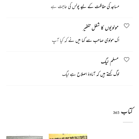
مساجد کی حفاظت کے لیے پولس کی حاجت ہے
مولویوں کا شغل تکفیر
اک مولوی صاحب سے کہا میں نے کہ کیا آپ
مسلم لیگ
لوگ کہتے ہیں کہ آمادۂ اصلاح ہے لیگ
کتاب
365