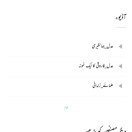
آڈیو
4
عدل_جہانگیری
عدل_فاروقی کا ایک نمونہ
علمائے_زندانی
تمام
دیگر مصنفین کو پڑھیے