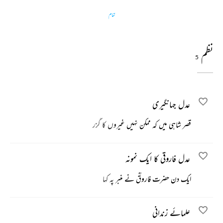
تمام
نظم
5
عدل جہانگیری
قصر شاہی میں کہ ممکن نہیں غیروں کا گزر
عدل فاروقی کا ایک نمونہ
ایک دن حضرت فاروقؓ نے منبر پہ کہا
علمائے زندانی