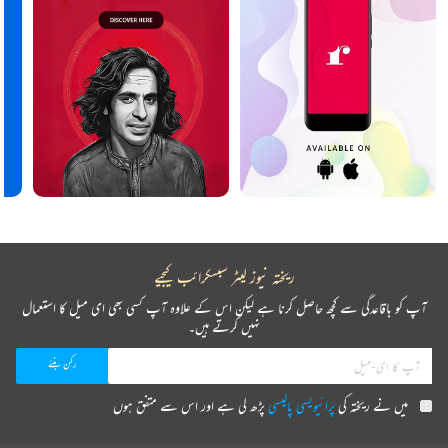
ریختہ نیوز لیٹر سبسکرائب کیجیے
آپ کو باقاعدگی سے کچھ حاصل کرنا ہے لیکن اس کے علاوہ آپ کسی بھی ای میل کا استعمال
نہیں کرتے ہیں۔
میں نے ریختہ کی
پرائیویسی پالیسی
پڑھ لی ہے اور اس سے متفق ہوں