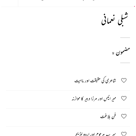
شبلی نعمانی
مضمون
9
شاعری کی حقیقت اور ماہیت
میر انیس اور مرزا دبیر کا موازنہ
فن بلاغت
سر سید مرحوم اور اردو لٹریچر