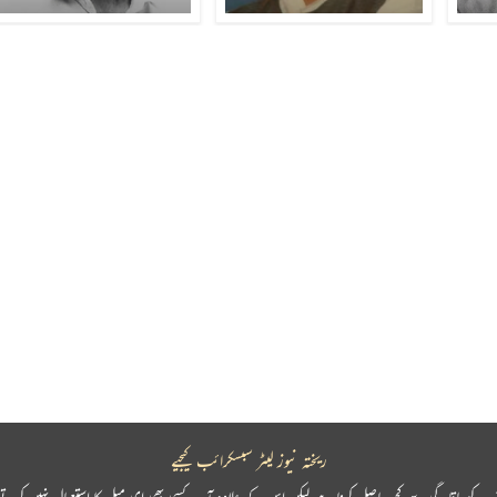
ریختہ نیوز لیٹر سبسکرائب کیجیے
پ کو باقاعدگی سے کچھ حاصل کرنا ہے لیکن اس کے علاوہ آپ کسی بھی ای میل کا استعمال نہیں کرتے