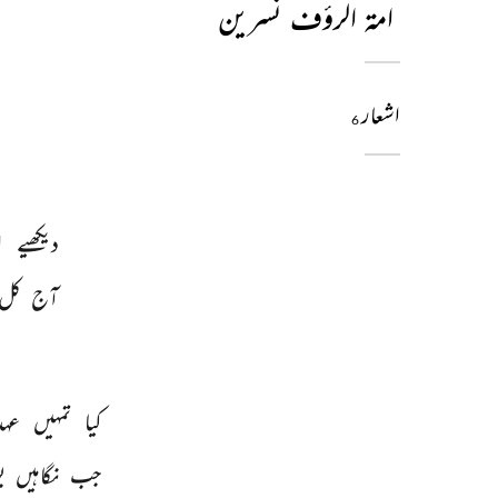
امۃ الرؤف نسرین
اشعار
6
دیکھیے 
ا
آج 
کل 
کیا 
تمہیں 
عہد
جب 
نگاہیں 
ب