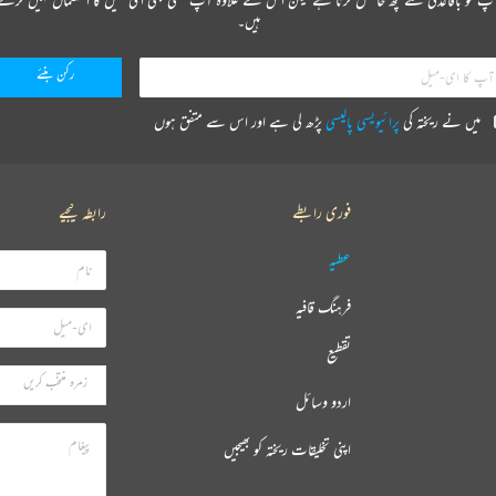
ہیں۔
میں نے ریختہ کی
پرائیویسی پالیسی
پڑھ لی ہے اور اس سے متفق ہوں
فوری رابطے
رابطہ کیجیے
عطیہ
فرہنگ قافیہ
تقطیع
اردو وسائل
اپنی تخلیقات ریختہ کو بھیجیں