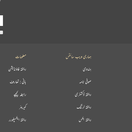
ہماری ویب سائٹس
معلومات
ہندوی
ریختہ فاؤنڈیشن
صوفی نامہ
بانی : تعارف
ریختہ ڈکشنری
رابطہ کیجیے
ریختہ لرننگ
کیریئر
ریختہ بکس
ریختہ ایکسپلورر