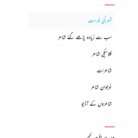
شعراکی فہرست
سب سے زیادہ پڑھے گئے شاعر
کلاسیکی شاعر
شاعرات
نوجوان شاعر
شاعروں کے آڈیو
مزید دریافت کیجیے