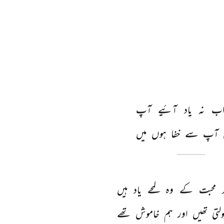
ب 
نہ 
یاد 
آئیے 
آپ 
آپ 
سے 
خفا 
ہوں 
میں 
 
محبت 
کے 
وہ 
لمحے 
یاد 
ہیں 
ولتی 
تھیں 
اور 
ہم 
خاموش 
تھے 