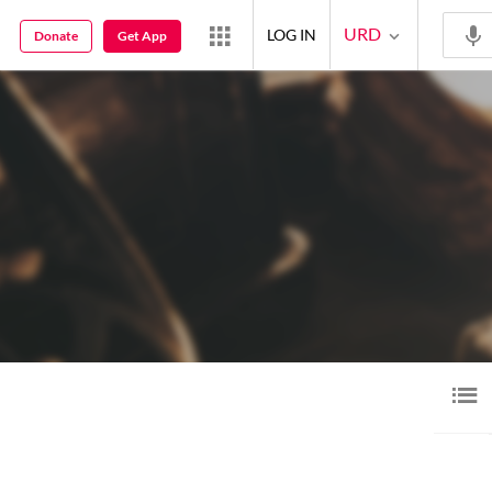
URD
LOG IN
Donate
Get App