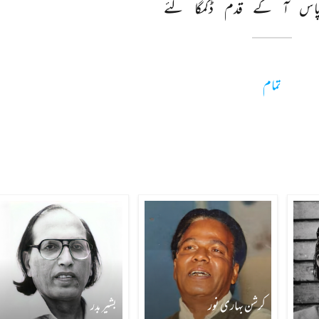
اس 
آ 
کے 
قدم 
ڈگمگا 
گئے 
تمام
کرشن بہاری نور
بشیر بدر