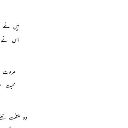
میں 
نے 
ب
اس 
نے 
مروت 
محبت 
م
وہ 
ملتفت 
تھے