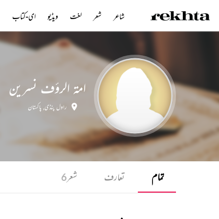
شاعر
شعر
لغت
ویڈیو
ای-کتاب
ن
امۃ الرؤف نسرین
راول پنڈی
,
پاکستان
تمام
تعارف
شعر
6