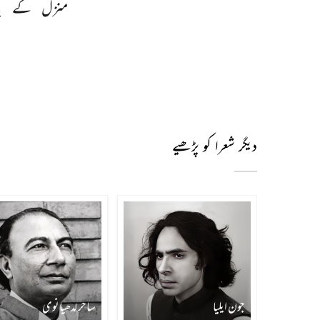
منزل 
کے 
پ
دیگر شعرا کو پڑھیے
جون ایلیا
ساحر لدھیانوی