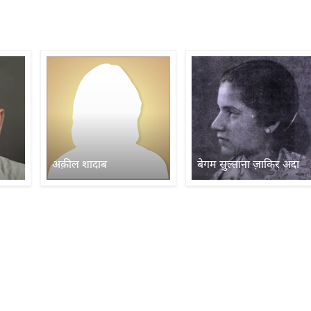
अक़ील शादाब
बेगम सुल्ताना ज़ाकिर अदा