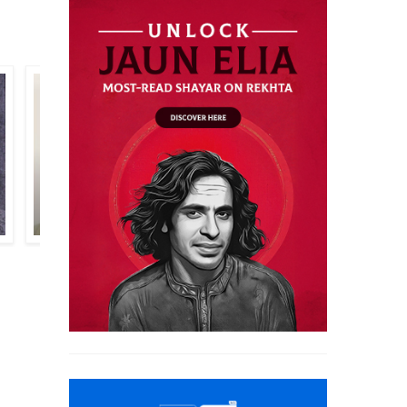
सेवक नैयर
इरफ़ाना अज़ीज़