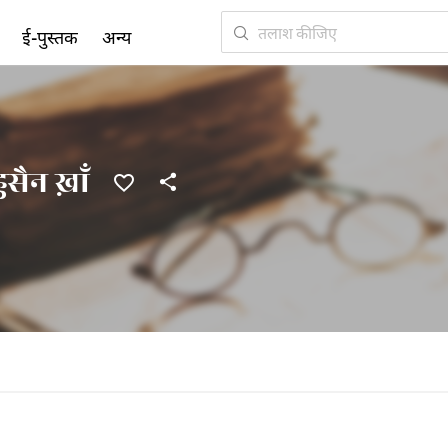
ई-पुस्तक
अन्य
ुसैन ख़ाँ