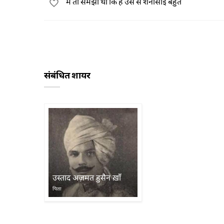
मैं तो समझा था कि है उस से शनासाई बहुत
संबंधित शायर
उस्ताद अज़मत हुसैन ख़ाँ
पिता