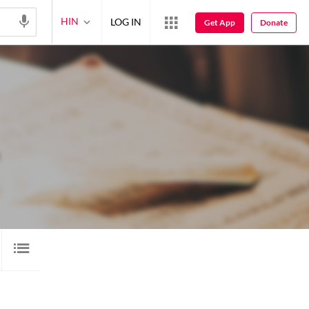
HIN
LOG IN
Get App
Donate