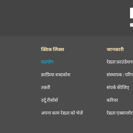
क्विक लिंक्स
जानकारी
सहयोग
रेख़्ता फ़ाउंडेशन
क़ाफ़िया शब्दकोश
संस्थापक : परि
तक़्ती
संपर्क कीजिए
उर्दू रीसोर्स
करियर
अपना काम रेख़्ता को भेजें
रेख़्ता एक्सप्लो