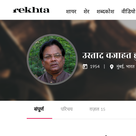
शायर
शेर
शब्दकोश
वीडियो
उस्ताद वजाहत ह
1954
|
मुंबई
,
भारत
संपूर्ण
परिचय
ग़ज़ल
15