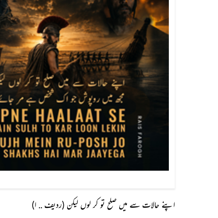
اپنے حالات سے میں صلح تو کر لوں لیکن (ردیف .. ا)