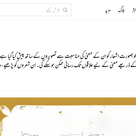
ثر
بلاگ
مزید
ں خوبصورت اشعار کو ان کے معنی کی مناسبت سے تصویروں کے ساتھ پیش کیا گیا ہے۔
 کے ذریعے معنی کے نیےعلاقوں تک رسائی ممکن ہو سکے گی۔ ان شعروں کو پڑھیے، د