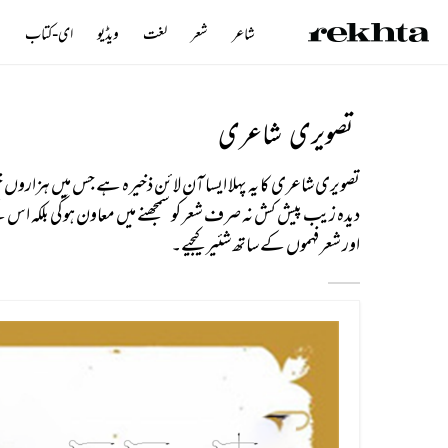
شاعر
شعر
لغت
ویڈیو
ای-کتاب
ن
تصویری شاعری
تصویری شاعری کا یہ پہلا ایسا آن لائن ذخیرہ ہے جس میں ہزارو
دیدہ زیب پیش کش نہ صرف شعر کو سمجھنے میں معاون ہوگی بلکہ اس
اور شعر فہموں کے ساتھ شئیر کیجیے۔