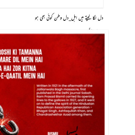
دل لگا لیتے ہیں اہل_دل وطن کوئی بھی ہو
باصر سلطان کاظمی