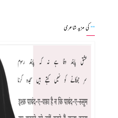
کی مزید شاعری
""