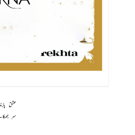
عشق 
پابند
سر 
جھکان