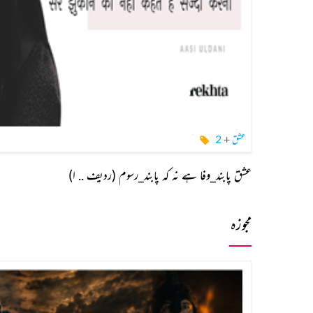
عشق
+
2
عشق پابند_وفا ہے نہ کہ پابند_رسوم (ردیف .. ا)
مجوزہ