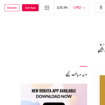
URD
LOG IN
Donate
Get App
 یہ
یکھیے
مزید دریافت کیجیے