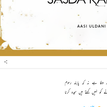
 
وفا 
ہے 
نہ 
کہ 
پابند 
رسوم 
ے 
کو 
نہیں 
کہتے 
ہیں 
سجدہ 
کرنا 