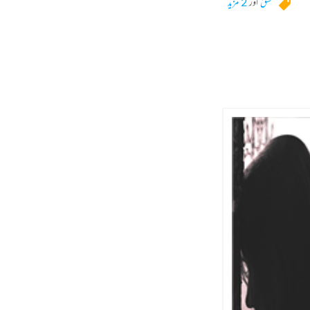
عشق
اور
2 مزید