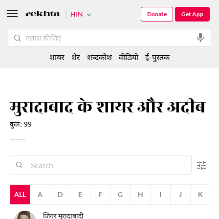
HIN
Donate
Get App
शायर
शेर
शब्दकोश
वीडियो
ई-पुस्तक
मुरादाबाद के शायर और अदीब
कुल: 99
ALL
A
D
E
F
G
H
I
J
K
जिगर मुरादाबादी