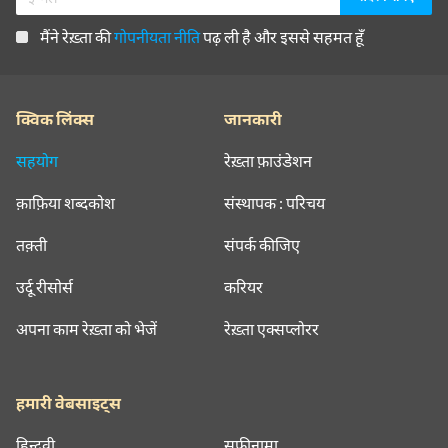
मैंने रेख़्ता की
गोपनीयता नीति
पढ़ ली है और इससे सहमत हूँ
क्विक लिंक्स
जानकारी
सहयोग
रेख़्ता फ़ाउंडेशन
क़ाफ़िया शब्दकोश
संस्थापक : परिचय
तक़्ती
संपर्क कीजिए
उर्दू रीसोर्स
करियर
अपना काम रेख़्ता को भेजें
रेख़्ता एक्सप्लोरर
हमारी वेबसाइट्स
हिन्दवी
सूफ़ीनामा