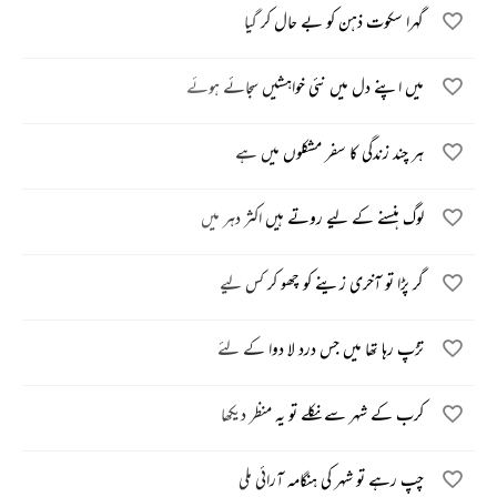
گہرا سکوت ذہن کو بے حال کر گیا
میں اپنے دل میں نئی خواہشیں سجائے ہوئے
ہر چند زندگی کا سفر مشکلوں میں ہے
لوگ ہنسنے کے لیے روتے ہیں اکثر دہر میں
گر پڑا تو آخری زینے کو چھو کر کس لیے
تڑپ رہا تھا میں جس درد لا دوا کے لئے
کرب کے شہر سے نکلے تو یہ منظر دیکھا
چپ رہے تو شہر کی ہنگامہ آرائی ملی