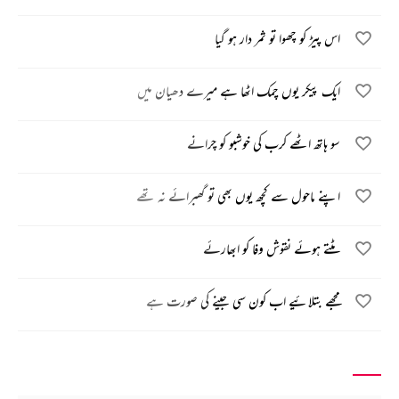
اس پیڑ کو چھوا تو ثمر دار ہو گیا
ایک پیکر یوں چمک اٹھا ہے میرے دھیان میں
سو ہاتھ اٹھے کرب کی خوشبو کو چرانے
اپنے ماحول سے کچھ یوں بھی تو گھبرائے نہ تھے
مٹتے ہوئے نقوش وفا کو ابھارئے
مجھے بتلائیے اب کون سی جینے کی صورت ہے