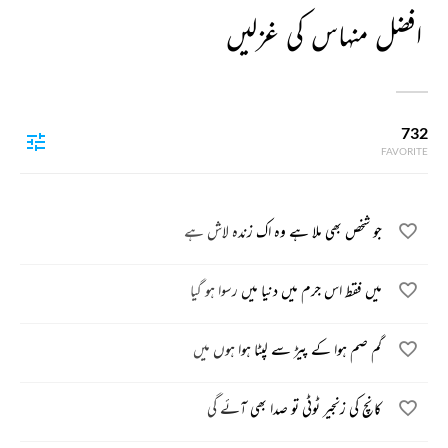
افضل منہاس کی غزلیں
732
FAVORITE
جو شخص بھی ملا ہے وہ اک زندہ لاش ہے
میں فقط اس جرم میں دنیا میں رسوا ہو گیا
گم صم ہوا کے پیڑ سے لپٹا ہوا ہوں میں
کانچ کی زنجیر ٹوٹی تو صدا بھی آئے گی