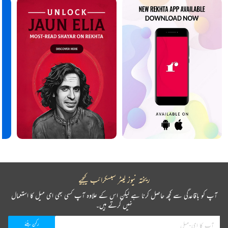
ریختہ نیوز لیٹر سبسکرائب کیجیے
آپ کو باقاعدگی سے کچھ حاصل کرنا ہے لیکن اس کے علاوہ آپ کسی بھی ای میل کا استعمال
نہیں کرتے ہیں۔