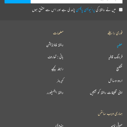
میں نے ریختہ کی
پرائیویسی پالیسی
پڑھ لی ہے اور اس سے متفق ہوں
فوری رابطے
معلومات
عطیہ
ریختہ فاؤنڈیشن
فرہنگ قافیہ
بانی : تعارف
تقطیع
رابطہ کیجیے
اردو وسائل
کیریئر
اپنی تخلیقات ریختہ کو بھیجیں
ریختہ ایکسپلورر
ہماری ویب سائٹس
صوفی نامہ
ہندوی