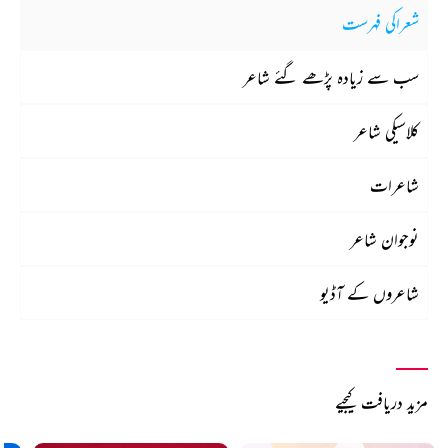
شعراکی فہرست
سب سے زیادہ پڑھے گئے شاعر
کلاسیکی شاعر
شاعرات
نوجوان شاعر
شاعروں کے آڈیو
مزید دریافت کیجیے