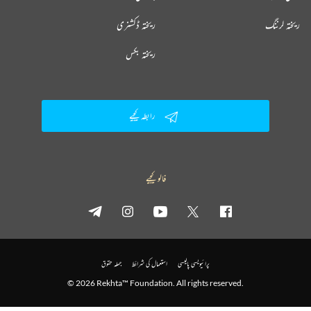
ریختہ لرننگ
ریختہ ڈکشنری
ریختہ بکس
رابطہ کیجیے
فالو کیجیے
پرائیویسی پالیسی
استعمال کی شرائط
جملہ حقوق
© 2026 Rekhta™ Foundation. All rights reserved.