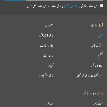
میں نے ریختہ کی
پرائیویسی پالیسی
پڑھ لی ہے اور اس سے متفق ہوں
فوری رابطے
معلومات
عطیہ
ریختہ فاؤنڈیشن
فرہنگ قافیہ
بانی : تعارف
تقطیع
رابطہ کیجیے
اردو وسائل
کیریئر
اپنی تخلیقات ریختہ کو بھیجیں
ریختہ ایکسپلورر
ہماری ویب سائٹس
صوفی نامہ
ہندوی