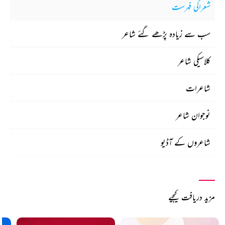
شعراکی فہرست
سب سے زیادہ پڑھے گئے شاعر
کلاسیکی شاعر
شاعرات
نوجوان شاعر
شاعروں کے آڈیو
مزید دریافت کیجیے