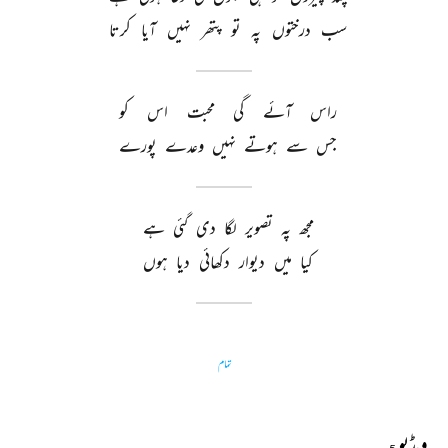
سب 
درختوں 
پہ 
تو 
پتھر 
نہیں 
آیا 
کرتا 
راس 
آئے 
گی 
محبت 
اس 
کو 
جس 
سے 
ہوتے 
نہیں 
وعدے 
پورے 
مجھ 
پہ 
تصویر 
لگا 
دی 
گئی 
ہے 
کیا 
میں 
دیوار 
دکھائی 
دیا 
ہوں 
تمام
ویڈیو