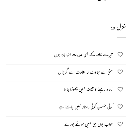
غزل
10
تیرے حصے کے بھی صدمات اٹھا لیتا ہوں
مٹی سے بغاوت نہ بغاوت سے گریزاں
زندہ رہنے کا تقاضا نہیں چھوڑا جاتا
کوئی منصب کوئی دستار نہیں چاہئے ہے
خواب یوں ہی نہیں ہوتے پورے