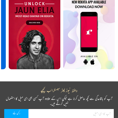
ریختہ نیوز لیٹر سبسکرائب کیجیے
آپ کو باقاعدگی سے کچھ حاصل کرنا ہے لیکن اس کے علاوہ آپ کسی بھی ای میل کا استعمال
نہیں کرتے ہیں۔