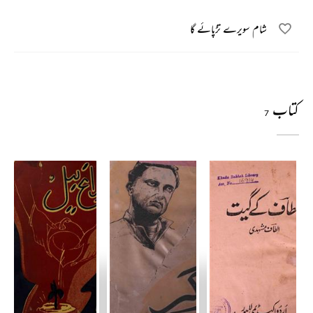
شام سویرے تڑپائے گا
کتاب
7