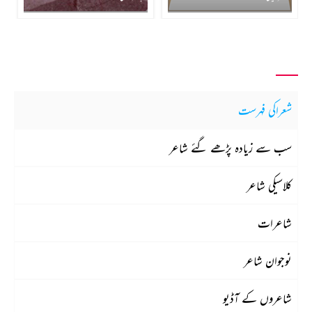
شعراکی فہرست
سب سے زیادہ پڑھے گئے شاعر
کلاسیکی شاعر
شاعرات
نوجوان شاعر
شاعروں کے آڈیو