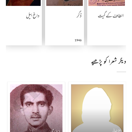
الطاف کے گیت
ڈگر
داغ بیل
1946
دیگر شعرا کو پڑھیے
اختر ضیائی
باسط اوجینی