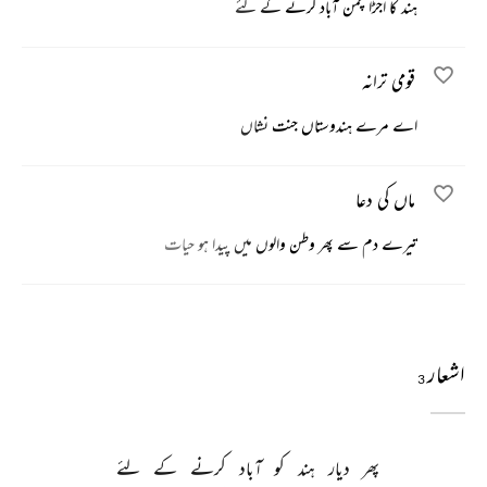
ہند کا اجڑا چمن آباد کرنے کے لئے
قومی ترانہ
اے مرے ہندوستاں جنت نشاں
ماں کی دعا
تیرے دم سے پھر وطن والوں میں پیدا ہو حیات
اشعار
3
پھر 
دیار 
ہند 
کو 
آباد 
کرنے 
کے 
لئے 