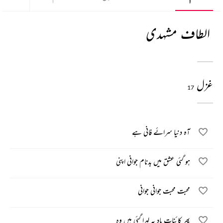
الطاف مشہدی
غزل
17
آہ دنیا سرائے فانی ہے
ہو گئی عشق میں بدنام جوانی اپنی
محبت محبت جوانی جوانی
پھر کائنات یاد پہ لہرا گئی ہیں وہ