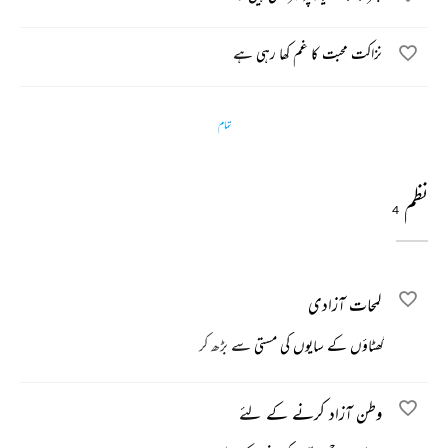
نزاکت محبت کا غم کھا رہی ہے
تمام
نظم
4
لمحات آزادی
گھٹاؤں کے سایوں کی مستی سے بڑھ کر
وطن آزاد کرنے کے لئے