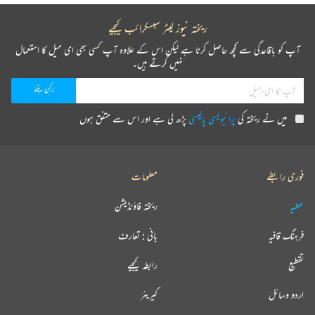
ریختہ نیوز لیٹر سبسکرائب کیجیے
آپ کو باقاعدگی سے کچھ حاصل کرنا ہے لیکن اس کے علاوہ آپ کسی بھی ای میل کا استعمال
نہیں کرتے ہیں۔
میں نے ریختہ کی
پرائیویسی پالیسی
پڑھ لی ہے اور اس سے متفق ہوں
فوری رابطے
معلومات
عطیہ
ریختہ فاؤنڈیشن
فرہنگ قافیہ
بانی : تعارف
تقطیع
رابطہ کیجیے
اردو وسائل
کیریئر