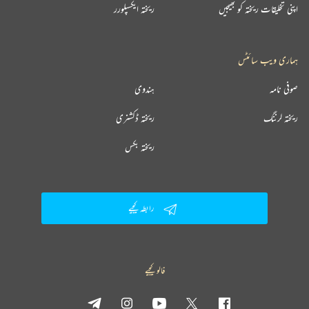
اپنی تخلیقات ریختہ کو بھیجیں
ریختہ ایکسپلورر
ہماری ویب سائٹس
صوفی نامہ
ہندوی
ریختہ لرننگ
ریختہ ڈکشنری
ریختہ بکس
رابطہ کیجیے
فالو کیجیے