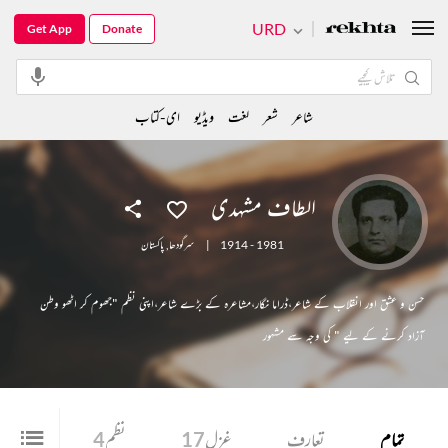
URD
Get App
Donate
شاعر
شعر
لغت
ویڈیو
ای-کتاب
الطاف مشہدی
1914 - 1981
|
سرگودھا
,
پاکستان
حسن و عشق اور انقلاب کے شاعر،ڈراما نگار،مشاعرہ کے بڑے شاعر،اپنی نظم "جھوم کر اٹھو وطن
آزاد کرنے کے لیے " کی وجہ سے مشہور
تمام
تعارف
غزل
17
نظم
4
شعر
3