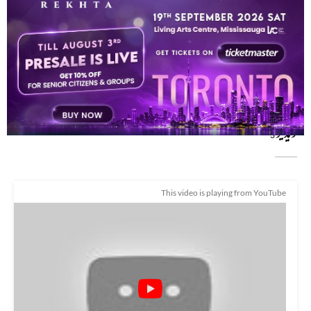
ہر طرف تھی خاموشی اور ایسی خاموشی رات اپنے سائے سے ہم بھی ڈر کے روئے تھے
مری ہی بات سنتی ہے مجھی سے با
ویڈیو
3
This video is playing from YouTube