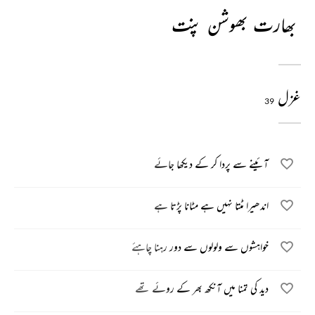
بھارت بھوشن پنت
غزل
39
آئینے سے پردا کر کے دیکھا جائے
اندھیرا مٹتا نہیں ہے مٹانا پڑتا ہے
خواہشوں سے ولولوں سے دور رہنا چاہئے
دید کی تمنا میں آنکھ بھر کے روئے تھے