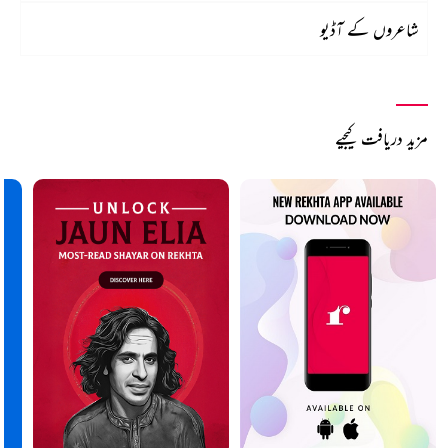
شاعروں کے آڈیو
مزید دریافت کیجیے