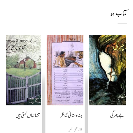
کتاب
19
بے چہرگی
ہندوستانی تناظر
تنہائیاں کہتی ہیں
گاندھی نمبر