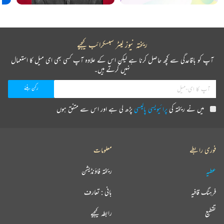
ریختہ نیوز لیٹر سبسکرائب کیجیے
آپ کو باقاعدگی سے کچھ حاصل کرنا ہے لیکن اس کے علاوہ آپ کسی بھی ای میل کا استعمال
نہیں کرتے ہیں۔
میں نے ریختہ کی
پرائیویسی پالیسی
پڑھ لی ہے اور اس سے متفق ہوں
فوری رابطے
معلومات
عطیہ
ریختہ فاؤنڈیشن
فرہنگ قافیہ
بانی : تعارف
تقطیع
رابطہ کیجیے