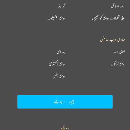
اردو وسائل
کیریئر
اپنی تخلیقات ریختہ کو بھیجیں
ریختہ ایکسپلورر
ہماری ویب سائٹس
صوفی نامہ
ہندوی
ریختہ لرننگ
ریختہ ڈکشنری
ریختہ بکس
رابطہ کیجیے
فالو کیجیے