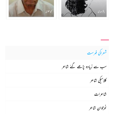
باقر مہدی
محمد علوی
شعراکی فہرست
سب سے زیادہ پڑھے گئے شاعر
کلاسیکی شاعر
شاعرات
نوجوان شاعر