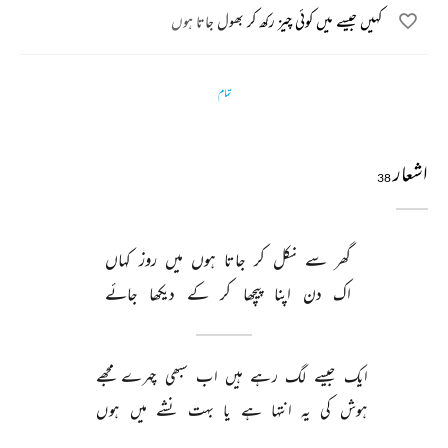
کہیں جیسے میں کوئی چیز رکھ کر بھول جاتا ہوں
تمام
اشعار
38
گھر 
سے 
نکل 
کر 
جاتا 
ہوں 
میں 
روز 
کہاں 
اک 
دن 
اپنا 
پیچھا 
کر 
کے 
دیکھا 
جائے 
ایک 
جیسے 
لگ 
رہے 
ہیں 
اب 
سبھی 
چہرے 
مجھے 
ہوش 
کی 
یہ 
انتہا 
ہے 
یا 
بہت 
نشے 
میں 
ہوں 