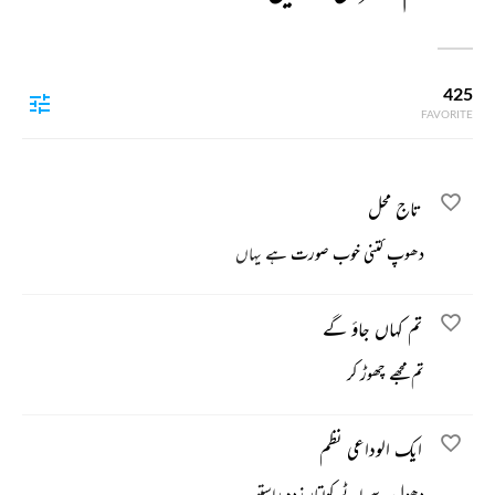
425
FAVORITE
تاج محل
دھوپ کتنی خوب صورت ہے یہاں
تم کہاں جاؤ گے
تم مجھے چھوڑ کر
ایک الوداعی نظم
دھول سے اٹے کولتار زدہ راستو