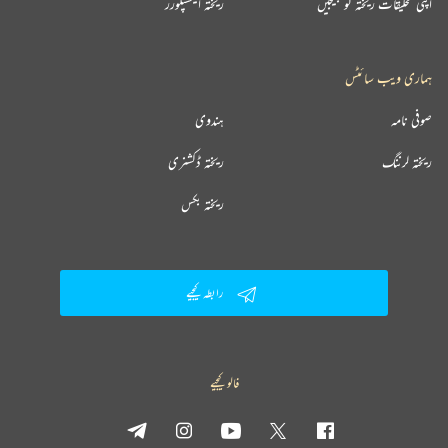
اپنی تخلیقات ریختہ کو بھیجیں
ریختہ ایکسپلورر
ہماری ویب سائٹس
صوفی نامہ
ہندوی
ریختہ لرننگ
ریختہ ڈکشنری
ریختہ بکس
رابطہ کیجیے
فالو کیجیے