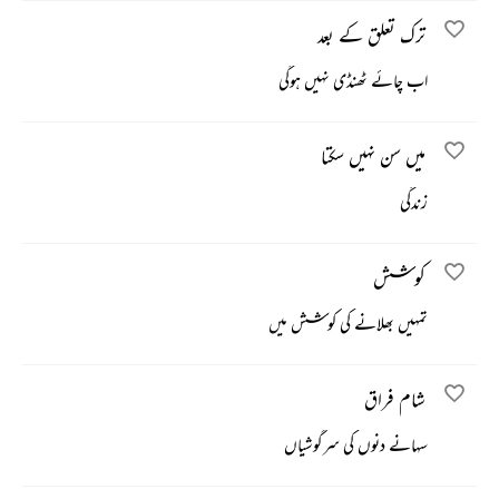
ترک تعلق کے بعد
اب چائے ٹھنڈی نہیں ہوگی
میں سن نہیں سکتا
زندگی
کوشش
تمہیں بھلانے کی کوشش میں
شام فراق
سہانے دنوں کی سرگوشیاں