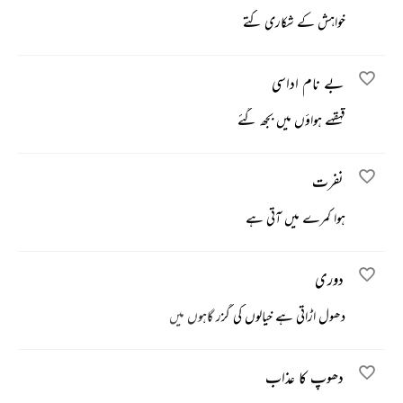
خواہش کے شکاری کتے
بے نام اداسی
قہقہے ہواؤں میں بجھ گئے
نفرت
ہوا کمرے میں آتی ہے
دوری
دھول اڑاتی ہے خیالوں کی گزر گاہوں میں
دھوپ کا عذاب