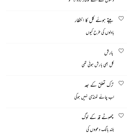
بیتے ہوئے کل کا انتظار
بادلوں کی طرح کیوں
بارش
کل بھی بارش ہوئی تھی
ترک تعلق کے بعد
اب چائے ٹھنڈی نہیں ہوگی
چھوٹے قد کے لوگ
بلند بانگ دعووں کی