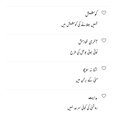
کوشش
تمہیں بھلانے کی کوشش میں
آخری خواہش
ٹوٹی ہوئی بوتل کی طرح
اتنا نہ سوچو
مٹی کے برتن میں
ہدایت
روشنی کی کوئی سرحد نہیں