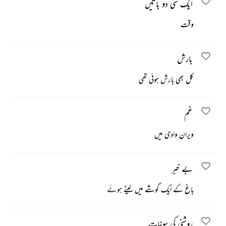
ایک سی دو باتیں
وقت
بارش
کل بھی بارش ہوئی تھی
غم
ویران وادی میں
بے خبر
باغ کے ایک گوشے میں لیٹے ہوئے
روشنی کی سوغات