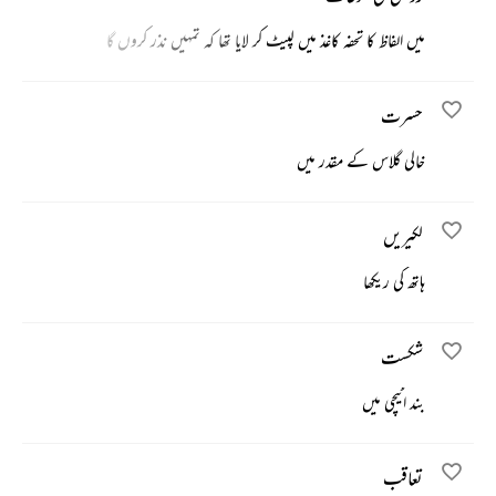
میں الفاظ کا تحفہ کاغذ میں لپیٹ کر لایا تھا کہ تمہیں نذر کروں گا
حسرت
خالی گلاس کے مقدر میں
لکیریں
ہاتھ کی ریکھا
شکست
بند اٹیچی میں
تعاقب