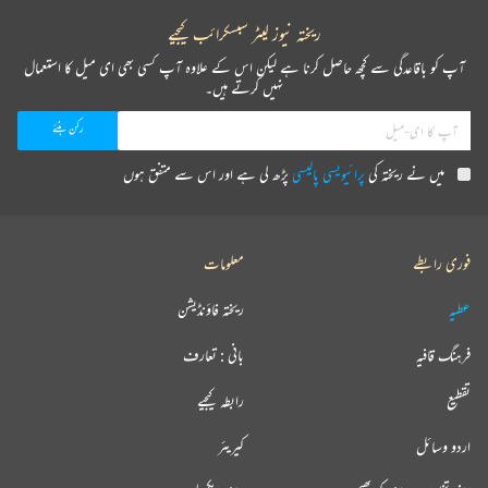
ریختہ نیوز لیٹر سبسکرائب کیجیے
آپ کو باقاعدگی سے کچھ حاصل کرنا ہے لیکن اس کے علاوہ آپ کسی بھی ای میل کا استعمال
نہیں کرتے ہیں۔
میں نے ریختہ کی
پرائیویسی پالیسی
پڑھ لی ہے اور اس سے متفق ہوں
فوری رابطے
معلومات
عطیہ
ریختہ فاؤنڈیشن
فرہنگ قافیہ
بانی : تعارف
تقطیع
رابطہ کیجیے
اردو وسائل
کیریئر