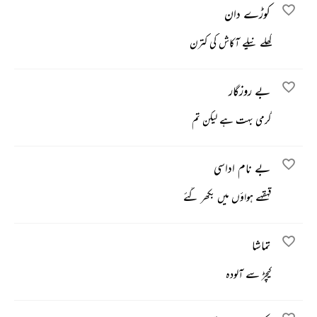
کوڑے‌ دان
کھلے نیلے آکاش کی کترن
بے روزگار
گرمی بہت ہے لیکن تم
بے نام اداسی
قہقہے ہواؤں میں بکھر گئے
تماشا
کیچڑ سے آلودہ