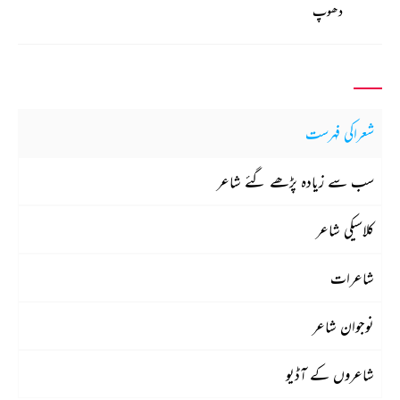
دھوپ
شعراکی فہرست
سب سے زیادہ پڑھے گئے شاعر
کلاسیکی شاعر
شاعرات
نوجوان شاعر
شاعروں کے آڈیو