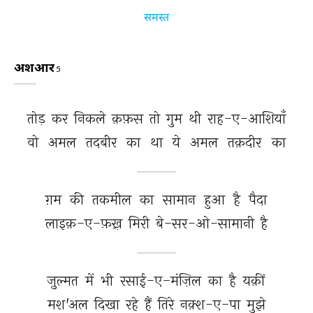
समस्त
अशआर
5
तोड़ 
कर 
निकले 
क़फ़स 
तो 
गुम 
थी 
राह-ए-आशियाँ 
वो 
अमल 
तदबीर 
का 
था 
ये 
अमल 
तक़दीर 
का 
ग़म 
की 
तकमील 
का 
सामान 
हुआ 
है 
पैदा 
लाइक़-ए-फ़ख़्र 
मिरी 
बे-सर-ओ-सामानी 
है 
ज़ुल्मत 
में 
भी 
रसाई-ए-मंज़िल 
का 
है 
यक़ीं 
मश'अल 
दिखा 
रहे 
हैं 
तिरे 
नक़्श-ए-पा 
मुझे 