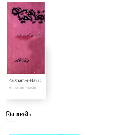
Paigham-e-Hayat
Hindustani Maseehi Shuara Ka Tazkira
चित्र शायरी
1