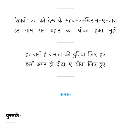
'रेहानी' 
उन 
को 
देख 
के 
महव-ए-ख़िराम-ए-नाज़ 
हर 
गाम 
पर 
बहार 
का 
धोका 
हुआ 
मुझे 
हर 
ज़र्रा 
है 
जमाल 
की 
दुनिया 
लिए 
हुए 
इंसाँ 
अगर 
हो 
दीदा-ए-बीना 
लिए 
हुए 
समस्त
पुस्तकें
1