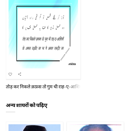
तोड़ कर निकले क़फ़स तो गुम थी राह-ए-आशियाँ वो अमल तदबीर का था ये अ
अन्य शायरों को पढ़िए