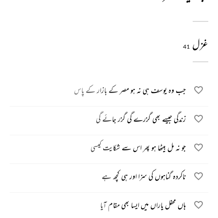
غزل
41
جب وہ یوسف ہی نہ ہو مصر کے بازار کے پاس
زندگی جیسے بھی گزرے گی گزر جائے گی
جو نہ مل بیٹھا ہو پھر اس سے شکایت کیسی
ناکردہ گناہوں کی سزا اور ہی کچھ ہے
ہاں محفل یاراں میں ایسا بھی مقام آیا