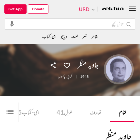
URD
Get App
Donate
شاعر
شعر
لغت
ویڈیو
ای-کتاب
جاوید منظر
1948
|
کراچی
,
پاکستان
تمام
تعارف
غزل
41
ای-کتاب
5
جاوید منظر