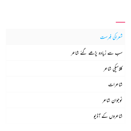
شعراکی فہرست
سب سے زیادہ پڑھے گئے شاعر
کلاسیکی شاعر
شاعرات
نوجوان شاعر
شاعروں کے آڈیو