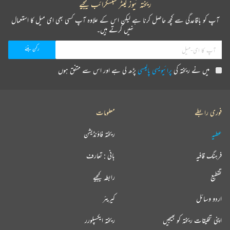
ریختہ نیوز لیٹر سبسکرائب کیجیے
آپ کو باقاعدگی سے کچھ حاصل کرنا ہے لیکن اس کے علاوہ آپ کسی بھی ای میل کا استعمال
نہیں کرتے ہیں۔
میں نے ریختہ کی
پرائیویسی پالیسی
پڑھ لی ہے اور اس سے متفق ہوں
فوری رابطے
معلومات
عطیہ
ریختہ فاؤنڈیشن
فرہنگ قافیہ
بانی : تعارف
تقطیع
رابطہ کیجیے
اردو وسائل
کیریئر
اپنی تخلیقات ریختہ کو بھیجیں
ریختہ ایکسپلورر