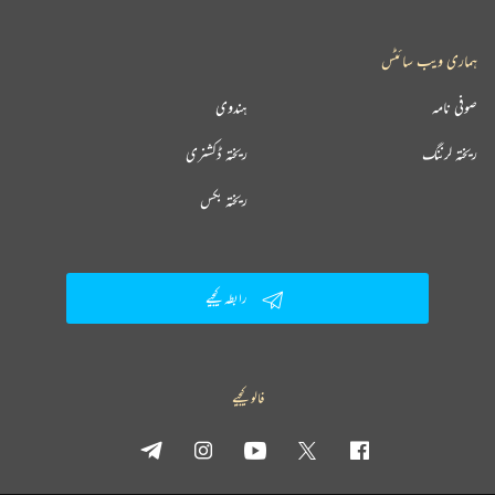
ہماری ویب سائٹس
صوفی نامہ
ہندوی
ریختہ لرننگ
ریختہ ڈکشنری
ریختہ بکس
رابطہ کیجیے
فالو کیجیے