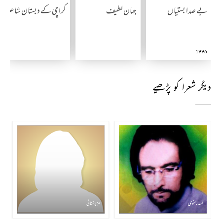
بے صدا بستیاں
جہان لطیف
کراچی کے دبستان شاعری می
1996
دیگر شعرا کو پڑھیے
اسد رضوی
عزیز تمنائی