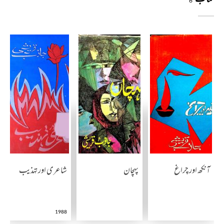
6
آنکھ اور چراغ
پہچان
شاعری اور تہذیب
1988