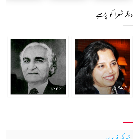
دیگر شعرا کو پڑھیے
عشرت آفریں
اختر سعید خان
شعراکی فہرست