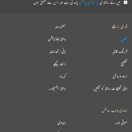
میں نے ریختہ کی
پرائیویسی پالیسی
پڑھ لی ہے اور اس سے متفق ہوں
فوری رابطے
معلومات
عطیہ
ریختہ فاؤنڈیشن
فرہنگ قافیہ
بانی : تعارف
تقطیع
رابطہ کیجیے
اردو وسائل
کیریئر
اپنی تخلیقات ریختہ کو بھیجیں
ریختہ ایکسپلورر
ہماری ویب سائٹس
صوفی نامہ
ہندوی