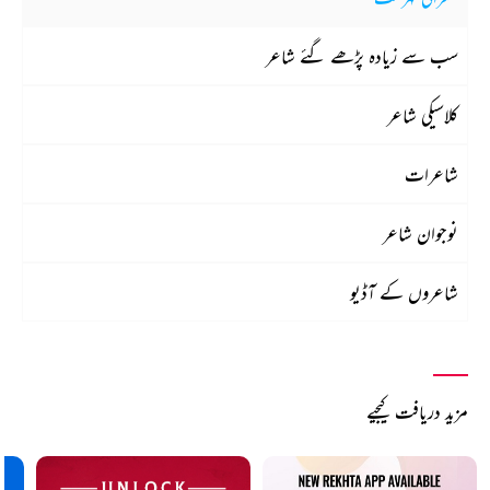
سب سے زیادہ پڑھے گئے شاعر
کلاسیکی شاعر
شاعرات
نوجوان شاعر
شاعروں کے آڈیو
مزید دریافت کیجیے