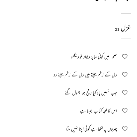
غزل
21
صحرا میں کوئی سایۂ دیوار تو دیکھو
دل کے زخم جلتے ہیں دل کے زخم جلنے دو
جب تمہیں یاد کیا رنج ہوا بھول گئے
اس کا لہجہ کتاب جیسا ہے
چہروں پہ لکھا ہے کوئی اپنا نہیں ملتا