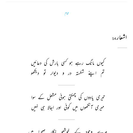
تمام
اشعار
14
کیوں 
مانگ 
رہے 
ہو 
کسی 
بارش 
کی 
دعائیں 
تم 
اپنے 
شکستہ 
در 
و 
دیوار 
تو 
دیکھو 
تیری 
یادوں 
کی 
چمکتی 
ہوئی 
مشعل 
کے 
سوا 
میری 
آنکھوں 
میں 
کوئی 
اور 
اجالا 
ہی 
نہیں 
مرے 
وجود 
کے 
خوشبو 
نگار 
صحرا 
میں 