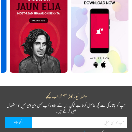
ریختہ نیوز لیٹر سبسکرائب کیجیے
آپ کو باقاعدگی سے کچھ حاصل کرنا ہے لیکن اس کے علاوہ آپ کسی بھی ای میل کا استعمال
نہیں کرتے ہیں۔