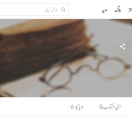
ثر
بلاگ
مزید
ای-کتاب
ویڈیو
6
8