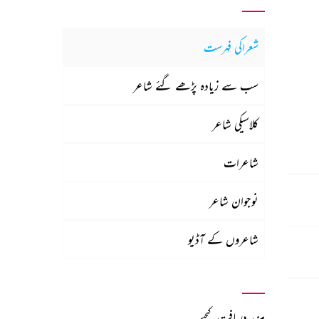
شعراکی فہرست
سب سے زیادہ پڑھے گئے شاعر
کلاسیکی شاعر
شاعرات
نوجوان شاعر
شاعروں کے آڈیو
مزید دریافت کیجیے