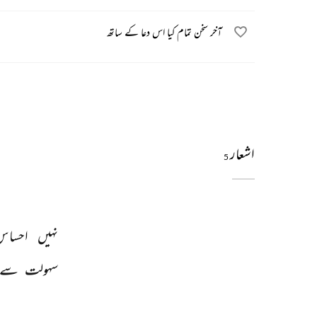
آخر سخن تمام کیا اس دعا کے ساتھ
اشعار
5
نہیں 
احساس
سہولت 
سے 