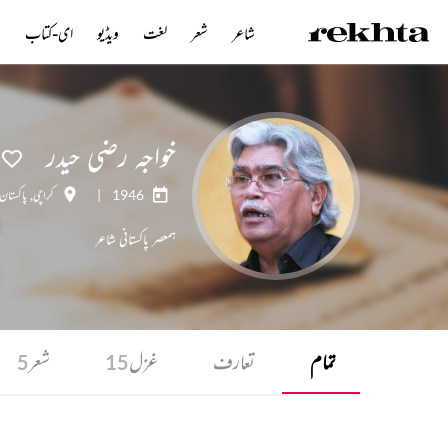
شاعر
شعر
لغت
ویڈیو
ای-کتاب
ن
خواجہ رضی حیدر
1946
|
کراچی
,
پاکستان
ہمعصر پاکستانی شاعر
تمام
تعارف
غزل
شعر
5
15