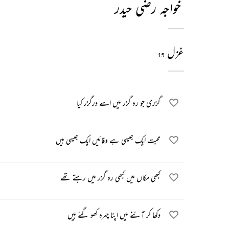
خواجہ رضی حیدر
غزل
15
گزری جو رہ گزر میں اسے درگزر کیا
محبت ایک جیسی ہے وفائیں ایک جیسی ہیں
کبھی مکاں میں کبھی رہ گزر میں رہتے تھے
دکھا کر آئنے میں اپنا چہرہ کھو گئے ہیں