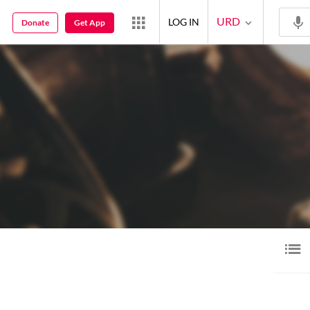
URD
LOG IN
Donate
Get App