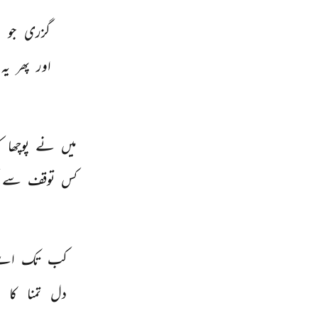
گزری 
جو 
ر
اور 
پھر 
یہ 
میں 
نے 
پوچھا 
ک
کس 
توقف 
سے 
کب 
تک 
اے
دل 
تمنا 
کا 