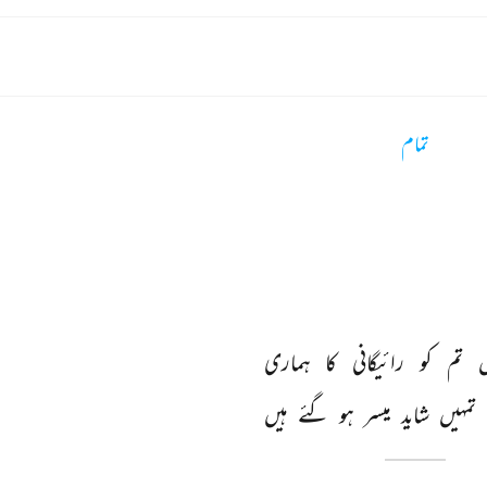
تمام
 
تم 
کو 
رائیگانی 
کا 
ہماری 
تمہیں 
شاید 
میسر 
ہو 
گئے 
ہیں 