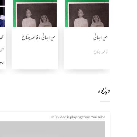
میرا بھائی
میرا بھائی: فاطمہ جناح
محم
فاطمہ جناح
شخص
92
ویڈیو
6
This video is playing from YouTube