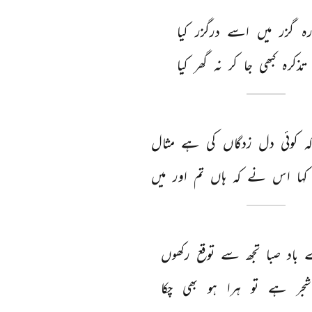
ہ 
گزر 
میں 
اسے 
درگزر 
کیا 
تذکرہ 
کبھی 
جا 
کر 
نہ 
گھر 
کیا 
ہ 
کوئی 
دل 
زدگاں 
کی 
ہے 
مثال 
کہا 
اس 
نے 
کہ 
ہاں 
تم 
اور 
میں 
 
باد 
صبا 
تجھ 
سے 
توقع 
رکھوں 
شجر 
ہے 
تو 
ہرا 
ہو 
بھی 
چکا 