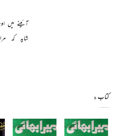
آئینے 
میں 
اور
شاید 
کہ 
مرا 
کتاب
8