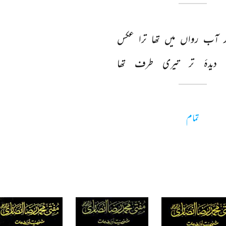
 
آب 
رواں 
میں 
تھا 
ترا 
عکس 
دیدۂ 
تر 
تیری 
طرف 
تھا 
تمام