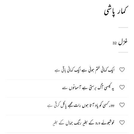
کمار پاشی
غزل
32
ایک کہانی ختم ہوئی ہے ایک کہانی باقی ہے
یہ کیسی آگ برستی ہے آسمانوں سے
دور کسی کو یاد آتا ہوں رات مجھے پاگل کرتی ہے
خوشبوئے درد کے بغیر رنگ جمال کے بغیر