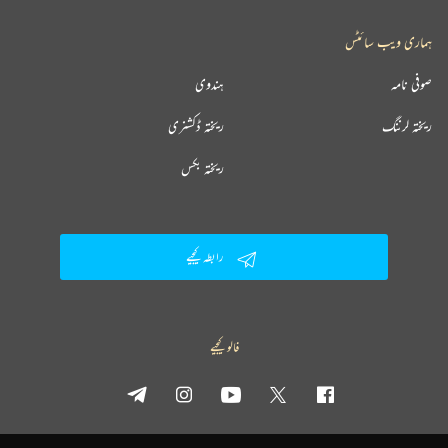
ہماری ویب سائٹس
صوفی نامہ
ہندوی
ریختہ لرننگ
ریختہ ڈکشنری
ریختہ بکس
رابطہ کیجیے
فالو کیجیے