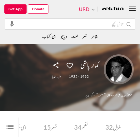
URD
Get App
Donate
شاعر
شعر
لغت
ویڈیو
ای-کتاب
کمار پاشی
1935 - 1992
|
دلی
,
انڈیا
ممتاز جدید شاعر،رسالہ "سطور" کے مدیر
غزل
32
نظم
34
شعر
15
ای-کتاب
48