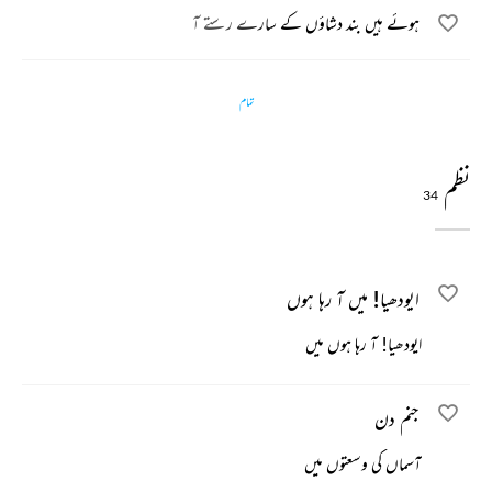
ہوئے ہیں بند دشاؤں کے سارے رستے آ
تمام
نظم
34
ایودھیا! میں آ رہا ہوں
ایودھیا! آ رہا ہوں میں
جنم دن
آسماں کی وسعتوں میں