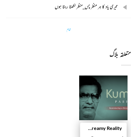
تیری یاد کا ہر منظر پس_منظر لکھتا رہتا ہوں
تمام
متعلقہ بلاگ
Kumar Pashi: Reminiscing a Dreamy Reality