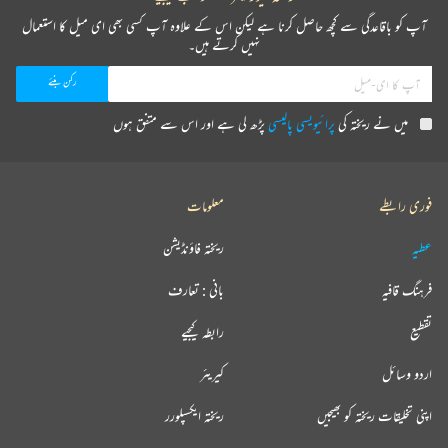
آپ کو باقاعدگی سے کچھ حاصل کرنا ہے لیکن اس کے علاوہ آپ کسی بھی ای میل کا استعمال
نہیں کرتے ہیں۔
میں نے ریختہ کی
پرائیویسی پالیسی
پڑھ لی ہے اور اس سے متفق ہوں
فوری رابطے
معلومات
عطیہ
ریختہ فاؤنڈیشن
فرہنگ قافیہ
بانی : تعارف
تقطیع
رابطہ کیجیے
اردو وسائل
کیریئر
اپنی تخلیقات ریختہ کو بھیجیں
ریختہ ایکسپلورر