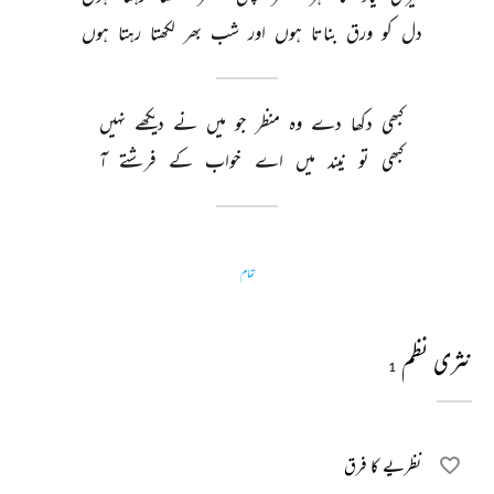
دل 
کو 
ورق 
بناتا 
ہوں 
اور 
شب 
بھر 
لکھتا 
رہتا 
ہوں 
کبھی 
دکھا 
دے 
وہ 
منظر 
جو 
میں 
نے 
دیکھے 
نہیں 
کبھی 
تو 
نیند 
میں 
اے 
خواب 
کے 
فرشتے 
آ 
تمام
نثری نظم
1
نظریے کا فرق