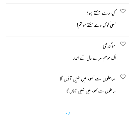
کیا دے سکتے ہو؟
کسی کو کیا دے سکتے ہو تم!
سوگندھی
اک موسم مرے دل کے اندر
ساحلوں سے کہو، میں نہیں آؤں گا
ساحلوں سے کہو، میں نہیں آؤں گا
تمام