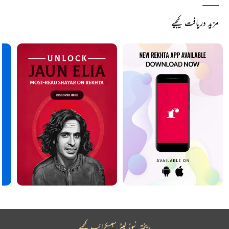
مزید دریافت کیجیے
ریختہ نیوز لیٹر سبسکرائب کیجیے