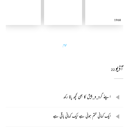
1968
تمام
آڈیو
22
اپنے گرد_و_پیش کا بھی کچھ پتا رکھ
ایک کہانی ختم ہوئی ہے ایک کہانی باقی ہے