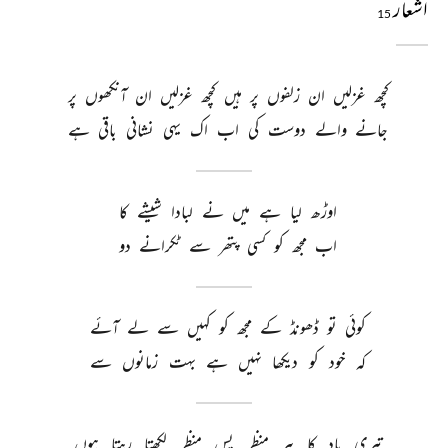
اشعار
15
کچھ 
غزلیں 
ان 
زلفوں 
پر 
ہیں 
کچھ 
غزلیں 
ان 
آنکھوں 
پر 
جانے 
والے 
دوست 
کی 
اب 
اک 
یہی 
نشانی 
باقی 
ہے 
اوڑھ 
لیا 
ہے 
میں 
نے 
لبادا 
شیشے 
کا 
اب 
مجھ 
کو 
کسی 
پتھر 
سے 
ٹکرانے 
دو 
کوئی 
تو 
ڈھونڈ 
کے 
مجھ 
کو 
کہیں 
سے 
لے 
آئے 
کہ 
خود 
کو 
دیکھا 
نہیں 
ہے 
بہت 
زمانوں 
سے 
تیری 
یاد 
کا 
ہر 
منظر 
پس 
منظر 
لکھتا 
رہتا 
ہوں 