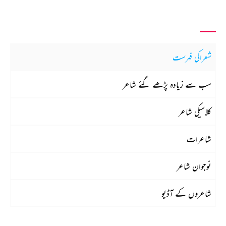
شعراکی فہرست
سب سے زیادہ پڑھے گئے شاعر
کلاسیکی شاعر
شاعرات
نوجوان شاعر
شاعروں کے آڈیو