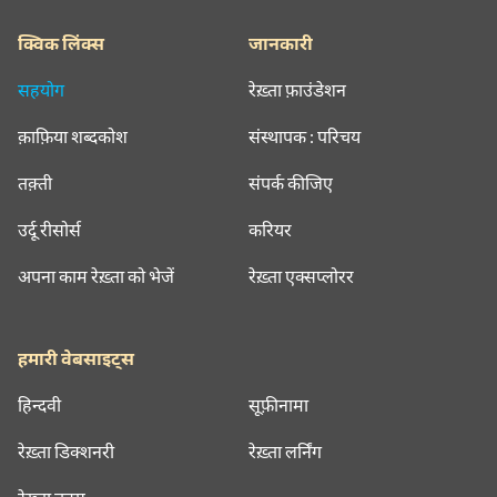
क्विक लिंक्स
जानकारी
सहयोग
रेख़्ता फ़ाउंडेशन
क़ाफ़िया शब्दकोश
संस्थापक : परिचय
तक़्ती
संपर्क कीजिए
उर्दू रीसोर्स
करियर
अपना काम रेख़्ता को भेजें
रेख़्ता एक्सप्लोरर
हमारी वेबसाइट्स
हिन्दवी
सूफ़ीनामा
रेख़्ता डिक्शनरी
रेख़्ता लर्निंग