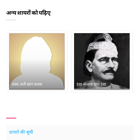
अन्य शायरों को पढ़िए
असद अली ख़ान क़लक़
इंशा अल्लाह ख़ान इंशा
शायरों की सूची