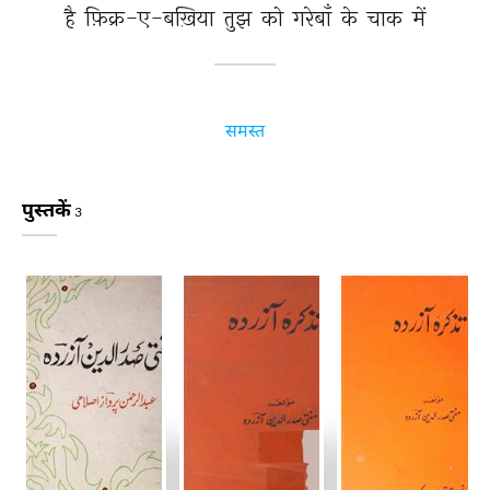
है 
फ़िक्र-ए-बख़िया 
तुझ 
को 
गरेबाँ 
के 
चाक 
में 
समस्त
पुस्तकें
3