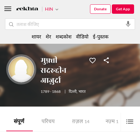
HIN
Donate
Get App
शायर
शेर
शब्दकोश
वीडियो
ई-पुस्तक
मुफ़्ती
सदरुद्दीन
आज़ुर्दा
1789 - 1868
|
दिल्ली
,
भारत
संपूर्ण
परिचय
ग़ज़ल
नज़्म
शे
14
1