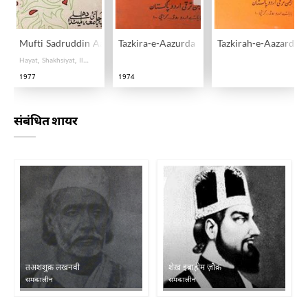
Mufti Sadruddin Aazurda
Tazkira-e-Aazurda
Tazkirah-e-Aazardah
Hayat, Shakhsiyat, Ilmi Aur Adabi Karname
1977
1974
संबंधित शायर
तअशशुक़ लखनवी
शेख़ इब्राहीम ज़ौक़
समकालीन
समकालीन