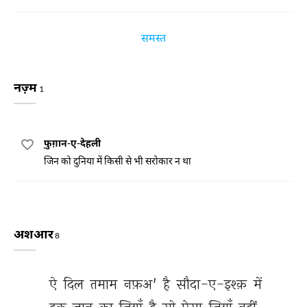
समस्त
नज़्म
1
फ़ुग़ान-ए-देहली
जिन को दुनिया में किसी से भी सरोकार न था
अशआर
8
ऐ 
दिल 
तमाम 
नफ़अ' 
है 
सौदा-ए-इश्क़ 
में 