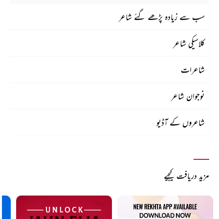
سب سے زیادہ پڑھے گئے شاعر
کلاسیکی شاعر
شاعرات
نوجوان شاعر
شاعروں کے آڈیو
مزید دریافت کیجیے