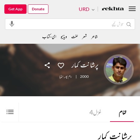
URD
Get App
Donate
شاعر
شعر
لغت
ویڈیو
ای-کتاب
پرشانت کمار
2000
|
رام پور
,
انڈیا
تمام
غزل
4
پرشانت کمار