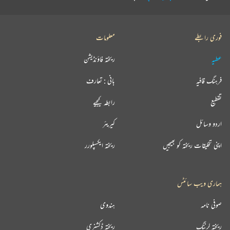
فوری رابطے
معلومات
عطیہ
ریختہ فاؤنڈیشن
فرہنگ قافیہ
بانی : تعارف
تقطیع
رابطہ کیجیے
اردو وسائل
کیریئر
اپنی تخلیقات ریختہ کو بھیجیں
ریختہ ایکسپلورر
ہماری ویب سائٹس
صوفی نامہ
ہندوی
ریختہ لرننگ
ریختہ ڈکشنری