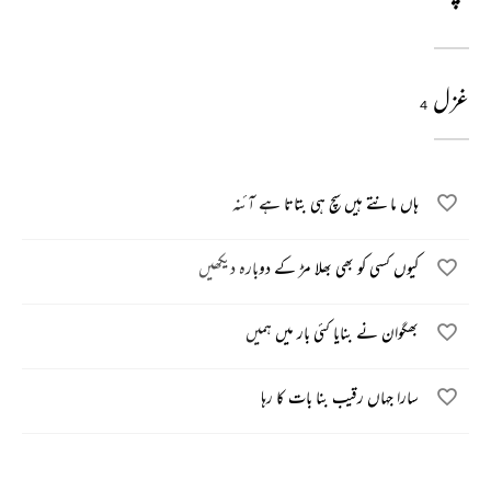
غزل
4
ہاں مانتے ہیں سچ ہی بتاتا ہے آئنہ
کیوں کسی کو بھی بھلا مڑ کے دوبارہ دیکھیں
بھگوان نے بنایا کئی بار میں ہمیں
سارا جہاں رقیب بنا بات کا رہا