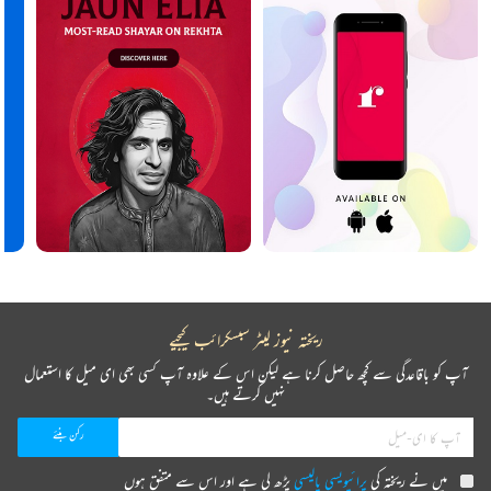
ریختہ نیوز لیٹر سبسکرائب کیجیے
آپ کو باقاعدگی سے کچھ حاصل کرنا ہے لیکن اس کے علاوہ آپ کسی بھی ای میل کا استعمال
نہیں کرتے ہیں۔
میں نے ریختہ کی
پرائیویسی پالیسی
پڑھ لی ہے اور اس سے متفق ہوں