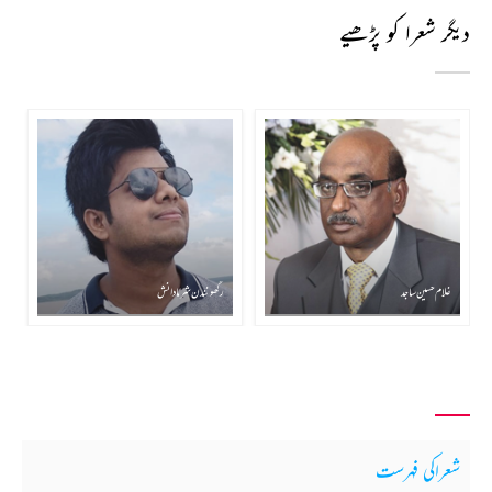
دیگر شعرا کو پڑھیے
غلام حسین ساجد
رگھونندن شرما دانش
شعراکی فہرست