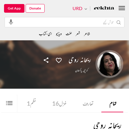
URD
Get App
Donate
شاعر
شعر
لغت
ویڈیو
ای-کتاب
ریحانہ روحی
کراچی
,
پاکستان
تمام
تعارف
غزل
16
نظم
1
شعر
4
ریحانہ روحی