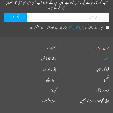
آپ کو باقاعدگی سے کچھ حاصل کرنا ہے لیکن اس کے علاوہ آپ کسی بھی ای میل کا استعمال
نہیں کرتے ہیں۔
میں نے ریختہ کی
پرائیویسی پالیسی
پڑھ لی ہے اور اس سے متفق ہوں
فوری رابطے
معلومات
عطیہ
ریختہ فاؤنڈیشن
فرہنگ قافیہ
بانی : تعارف
تقطیع
رابطہ کیجیے
اردو وسائل
کیریئر
اپنی تخلیقات ریختہ کو بھیجیں
ریختہ ایکسپلورر