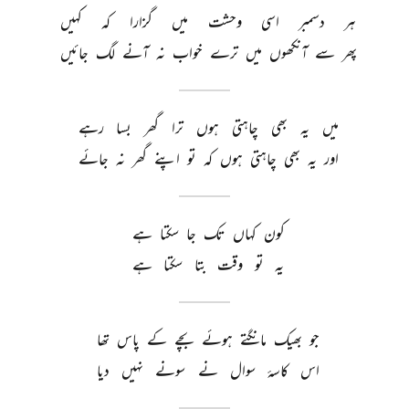
ہر 
دسمبر 
اسی 
وحشت 
میں 
گزارا 
کہ 
کہیں 
پھر 
سے 
آنکھوں 
میں 
ترے 
خواب 
نہ 
آنے 
لگ 
جائیں 
میں 
یہ 
بھی 
چاہتی 
ہوں 
ترا 
گھر 
بسا 
رہے 
اور 
یہ 
بھی 
چاہتی 
ہوں 
کہ 
تو 
اپنے 
گھر 
نہ 
جائے 
کون 
کہاں 
تک 
جا 
سکتا 
ہے 
یہ 
تو 
وقت 
بتا 
سکتا 
ہے 
جو 
بھیک 
مانگتے 
ہوئے 
بچے 
کے 
پاس 
تھا 
اس 
کاسۂ 
سوال 
نے 
سونے 
نہیں 
دیا 