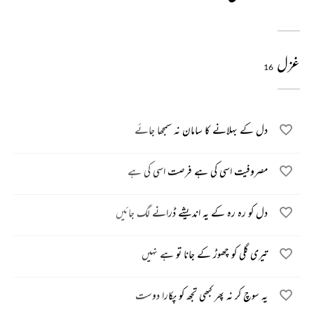
غزل
16
دل کے بہلانے کا سامان نہ سمجھا جائے
مصروفیت اسی کی ہے فرصت اسی کی ہے
دل کو رہ رہ کے یہ اندیشے ڈرانے لگ جائیں
تیری گلی کو چھوڑ کے جانا تو ہے نہیں
یہ سوچ کر نہ پھر کبھی تجھ کو پکارا دوست