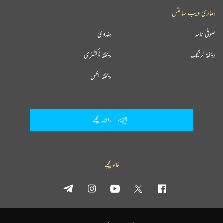
ہماری ویب سائٹس
صوفی نامہ
ہندوی
ریختہ لرننگ
ریختہ ڈکشنری
ریختہ بکس
رابطہ کیجیے
فالو کیجیے