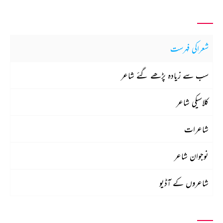
شعراکی فہرست
سب سے زیادہ پڑھے گئے شاعر
کلاسیکی شاعر
شاعرات
نوجوان شاعر
شاعروں کے آڈیو