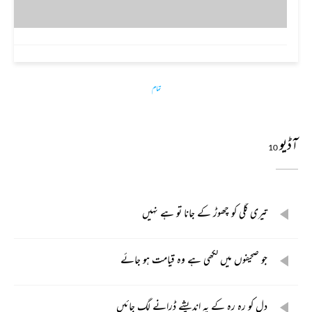
تمام
آڈیو
10
تیری گلی کو چھوڑ کے جانا تو ہے نہیں
جو صحیفوں میں لکھی ہے وہ قیامت ہو جائے
دل کو رہ رہ کے یہ اندیشے ڈرانے لگ جائیں