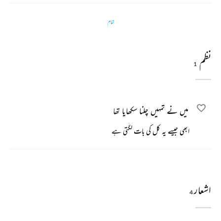
تمام
نظم
1
میں نے تمہیں چلنا سکھایا تھا
ابھی جیسے یہ کل کی بات لگتی ہے
اشعار
4