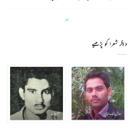
تمام
دیگر شعرا کو پڑھیے
سبھاش پاٹھک ضیا
سلیم بیتاب