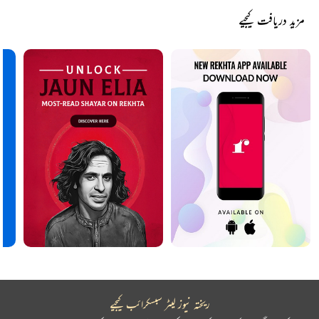
مزید دریافت کیجیے
ریختہ نیوز لیٹر سبسکرائب کیجیے