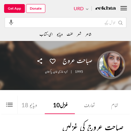
URD
Get App
Donate
شاعر
شعر
لغت
ویڈیو
ای-کتاب
صباحت عروج
1995
|
ڈیرہ غازی خان
,
پاکستان
تمام
تعارف
غزل
10
ویڈیو
18
صباحت عروج کی غزلیں