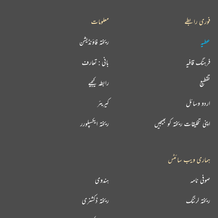
فوری رابطے
معلومات
عطیہ
ریختہ فاؤنڈیشن
فرہنگ قافیہ
بانی : تعارف
تقطیع
رابطہ کیجیے
اردو وسائل
کیریئر
اپنی تخلیقات ریختہ کو بھیجیں
ریختہ ایکسپلورر
ہماری ویب سائٹس
صوفی نامہ
ہندوی
ریختہ لرننگ
ریختہ ڈکشنری