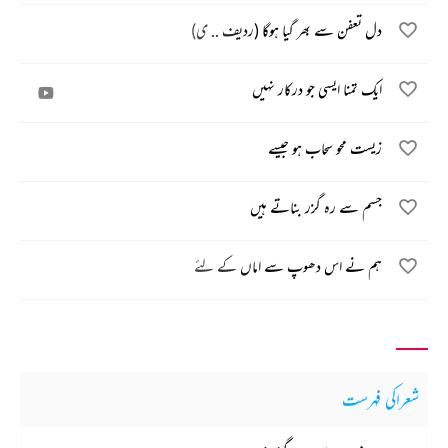
دل تعفن سے بھر گیا ہوگا (ردیف .. ی)
ایک تمنا ایسی جو درکار نہیں
زیست محو سحاب ہو جیسے
جسم سے رہ گزر بناتے ہیں
ہم نے اس دھوپ سے اماں کے لئے
شعراکی فہرست