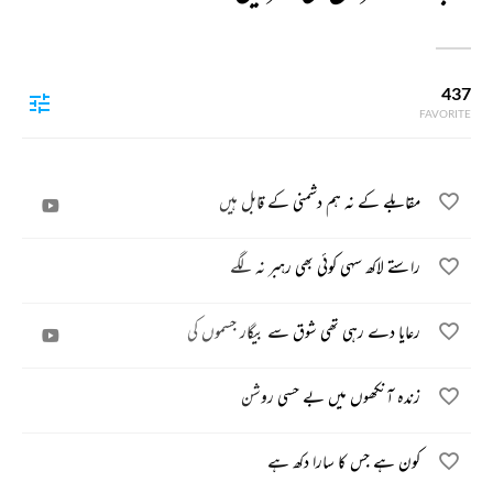
437
FAVORITE
مقابلے کے نہ ہم دشمنی کے قابل ہیں
راستے لاکھ سہی کوئی بھی رہبر نہ لگے
رعایا دے رہی تھی شوق سے بیگار جسموں کی
زندہ آنکھوں میں بے حسی روشن
کون ہے جس کا سارا دکھ ہے