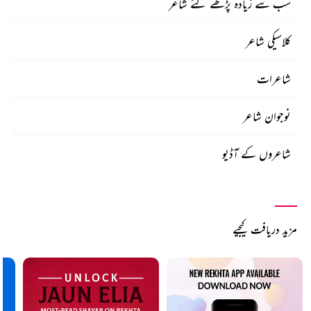
سب سے زیادہ پڑھے گئے شاعر
کلاسیکی شاعر
شاعرات
نوجوان شاعر
شاعروں کے آڈیو
مزید دریافت کیجیے