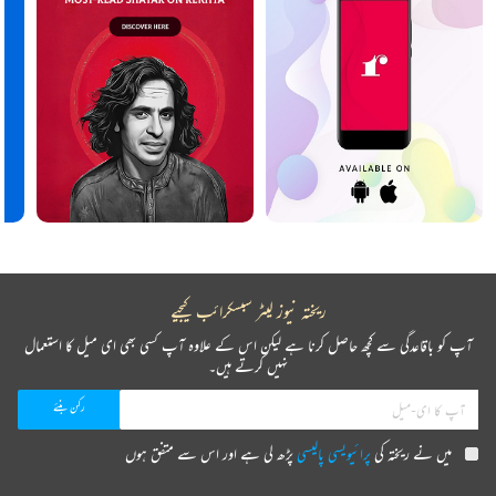
ریختہ نیوز لیٹر سبسکرائب کیجیے
آپ کو باقاعدگی سے کچھ حاصل کرنا ہے لیکن اس کے علاوہ آپ کسی بھی ای میل کا استعمال
نہیں کرتے ہیں۔
میں نے ریختہ کی
پرائیویسی پالیسی
پڑھ لی ہے اور اس سے متفق ہوں