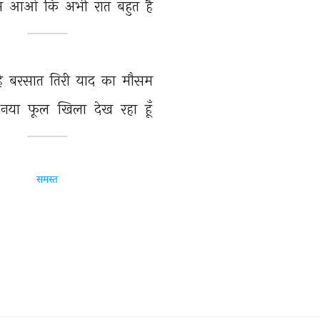
म 
आओ 
कि 
अभी 
रात 
बहुत 
है 
ै 
बरसात 
तिरी 
याद 
का 
मौसम 
नया 
फूल 
खिला 
देख 
रहा 
हूँ 
समस्त