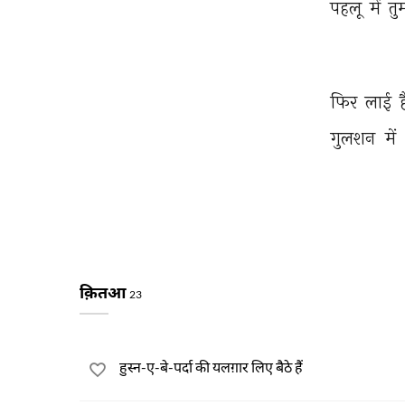
पहलू 
में 
तु
फिर 
लाई 
ह
गुलशन 
में 
क़ितआ
23
हुस्न-ए-बे-पर्दा की यलग़ार लिए बैठे हैं