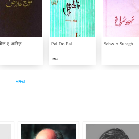
मौज-ए-आरिज़
Pal Do Pal
Sahw-o-Suragh
1966
समस्त