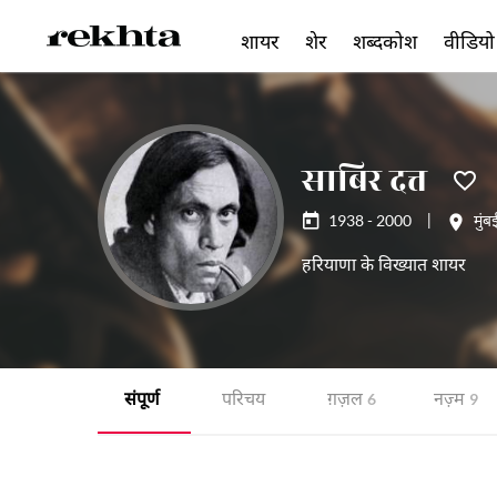
शायर
शेर
शब्दकोश
वीडियो
साबिर दत्त
1938 - 2000
|
मुंब
हरियाणा के विख्यात शायर
संपूर्ण
परिचय
ग़ज़ल
नज़्म
6
9