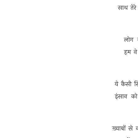
साथ 
तेरे 
लोग 
हम 
ने
ये 
कैसी 
स
इंसान 
को
ख़्वाबों 
से 