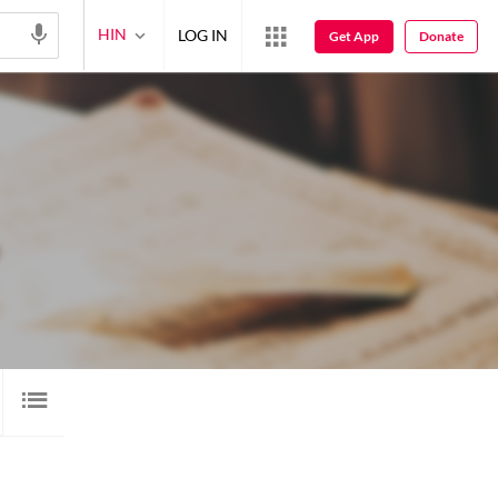
HIN
LOG IN
Get App
Donate
गेलरी
2