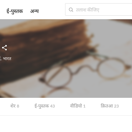
ई-पुस्तक
अन्य
ई
,
भारत
शेर
ई-पुस्तक
वीडियो
क़ितआ
8
43
1
23