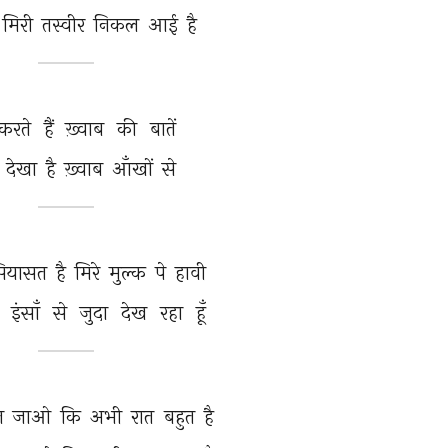
मिरी 
तस्वीर 
निकल 
आई 
है 
करते 
हैं 
ख़्वाब 
की 
बातें 
 
देखा 
है 
ख़्वाब 
आँखों 
से 
ियासत 
है 
मिरे 
मुल्क 
पे 
हावी 
 
इंसाँ 
से 
जुदा 
देख 
रहा 
हूँ 
न 
जाओ 
कि 
अभी 
रात 
बहुत 
है 