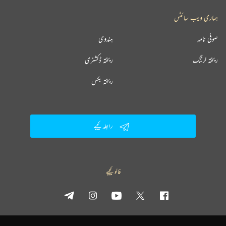
ہماری ویب سائٹس
صوفی نامہ
ہندوی
ریختہ لرننگ
ریختہ ڈکشنری
ریختہ بکس
رابطہ کیجیے
فالو کیجیے