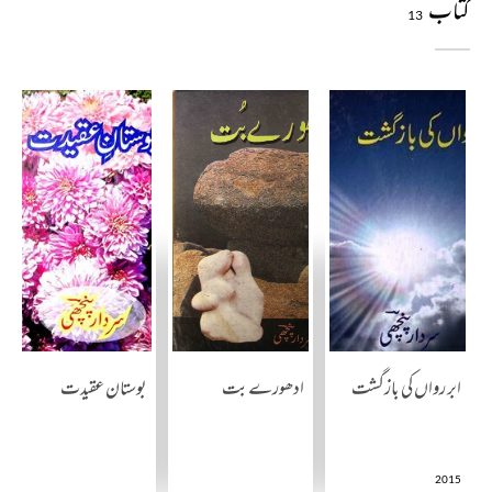
کتاب
13
ابر رواں کی بازگشت
ادھورے بت
بوستان عقیدت
2015