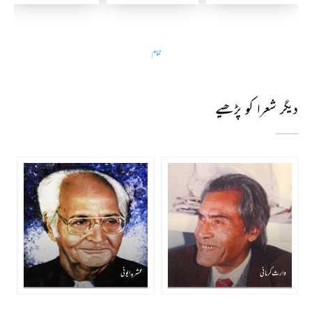
تمام
دیگر شعرا کو پڑھیے
وارث کرمانی
محشر بدایونی