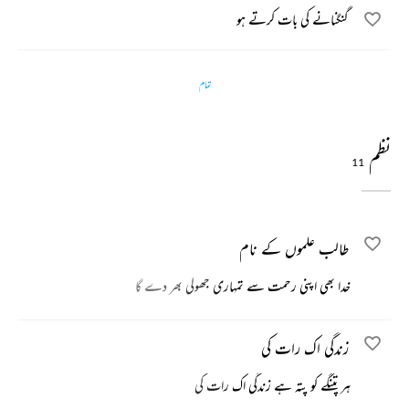
گنگنانے کی بات کرتے ہو
تمام
نظم
11
طالب علموں کے نام
خدا بھی اپنی رحمت سے تمہاری جھولی بھر دے گا
زندگی اک رات کی
ہر پتنگے کو پتہ ہے زندگی اک رات کی