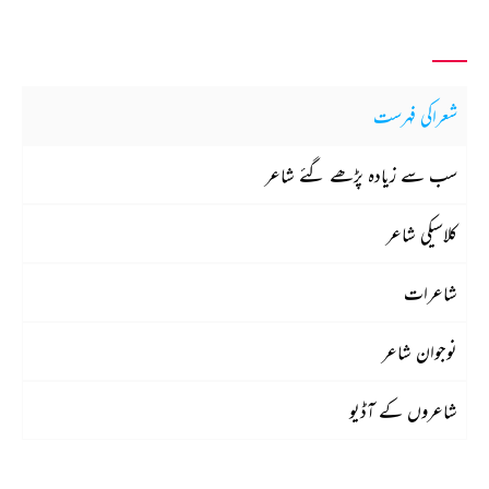
شعراکی فہرست
سب سے زیادہ پڑھے گئے شاعر
کلاسیکی شاعر
شاعرات
نوجوان شاعر
شاعروں کے آڈیو