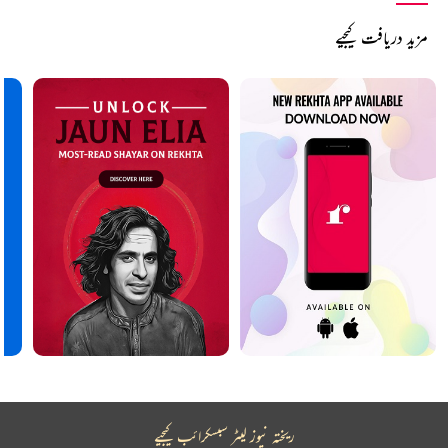
مزید دریافت کیجیے
ریختہ نیوز لیٹر سبسکرائب کیجیے