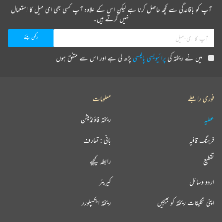
آپ کو باقاعدگی سے کچھ حاصل کرنا ہے لیکن اس کے علاوہ آپ کسی بھی ای میل کا استعمال
نہیں کرتے ہیں۔
میں نے ریختہ کی
پرائیویسی پالیسی
پڑھ لی ہے اور اس سے متفق ہوں
فوری رابطے
معلومات
عطیہ
ریختہ فاؤنڈیشن
فرہنگ قافیہ
بانی : تعارف
تقطیع
رابطہ کیجیے
اردو وسائل
کیریئر
اپنی تخلیقات ریختہ کو بھیجیں
ریختہ ایکسپلورر