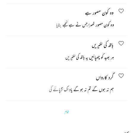
وہ کون مصور ہے
وہ کون مصور ٹھہرا جس نے ہے تجھے بنایا
ہاتھ کی لکیریں
ہر بھید کو چھپائیں یہ ہاتھ کی لکیریں
گرد کارواں
ہم نہ ہوں گے تم نہ ہو گے یاد اک تڑپائے گی
تمام