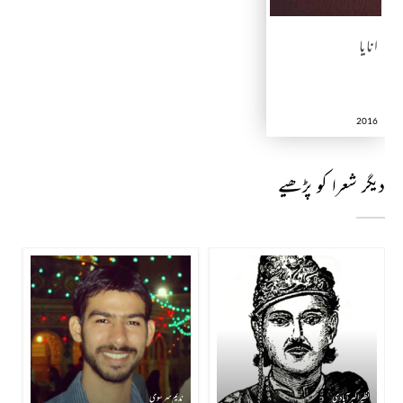
انایا
2016
دیگر شعرا کو پڑھیے
نظیر اکبرآبادی
ندیم سرسوی