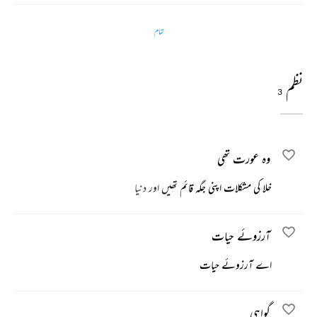
تمام
نظم
3
وہ عورت تھی
خلا کی مشکلات اپنی جگہ قائم تھیں اور دنیا
آرزوئے حیات
اے آرزوئے حیات
گواہی