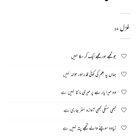
غزل
14
جو تجھے اور مجھے ایک کر سکا نہیں
جہاں پہ علم کی کوئی قدر اور حوالہ نہیں
وہ میرا یار ہے پر میری مانتا نہیں ہے
کبھی سسکی کبھی آوازہ سفر جاری ہے
زیادہ سوچنے والے تجھے پتہ نہیں ہے