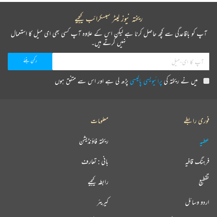
ریختہ نیوز لیٹر سبسکرائب کیجیے
آپ کو باقاعدگی سے کچھ حاصل کرنا ہے لیکن اس کے علاوہ آپ کسی بھی ای میل کا استعمال
نہیں کرتے ہیں۔
میں نے ریختہ کی
پرائیویسی پالیسی
پڑھ لی ہے اور اس سے متفق ہوں
فوری رابطے
معلومات
عطیہ
ریختہ فاؤنڈیشن
فرہنگ قافیہ
بانی : تعارف
تقطیع
رابطہ کیجیے
اردو وسائل
کیریئر