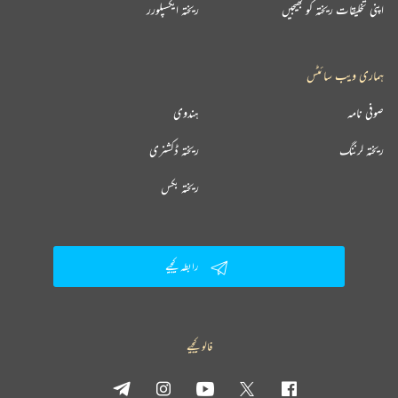
اپنی تخلیقات ریختہ کو بھیجیں
ریختہ ایکسپلورر
ہماری ویب سائٹس
صوفی نامہ
ہندوی
ریختہ لرننگ
ریختہ ڈکشنری
ریختہ بکس
رابطہ کیجیے
فالو کیجیے