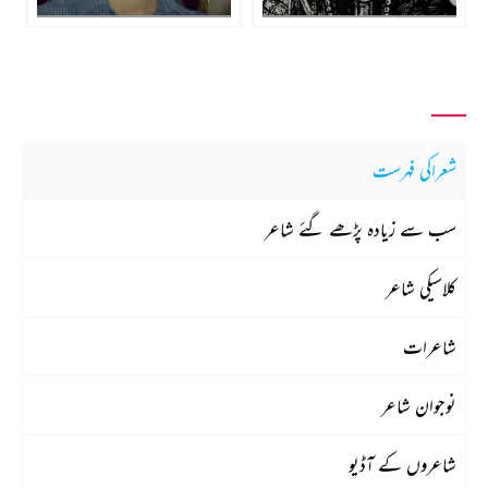
شعراکی فہرست
سب سے زیادہ پڑھے گئے شاعر
کلاسیکی شاعر
شاعرات
نوجوان شاعر
شاعروں کے آڈیو