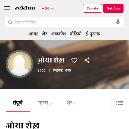
HIN
Donate
Get App
शायर
शेर
शब्दकोश
वीडियो
ई-पुस्तक
ज़ोया शेख़
1992
|
लखनऊ
,
भारत
संपूर्ण
ग़ज़ल
शेर
5
7
ज़ोया शेख़