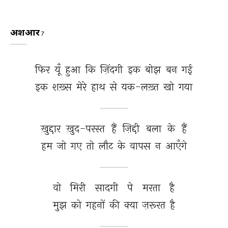
अशआर
7
फिर 
यूँ 
हुआ 
कि 
ज़िंदगी 
इक 
बोझ 
बन 
गई 
इक 
शख़्स 
मेरे 
हाथ 
से 
यक-लख़्त 
खो 
गया 
ख़ुद्दार 
ख़ुद-परस्त 
हैं 
ज़िद्दी 
बला 
के 
हैं 
हम 
जो 
गए 
तो 
लौट 
के 
वापस 
न 
आएँगे 
वो 
मिरी 
सादगी 
पे 
मरता 
है 
मुझ 
को 
गहनों 
की 
क्या 
ज़रूरत 
है 