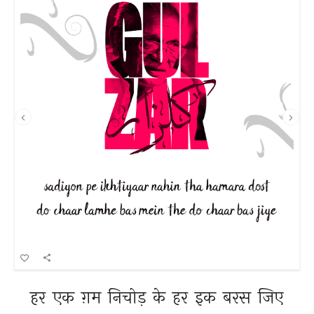
हर 
एक 
ग़म 
निचोड़ 
के 
हर 
इक 
बरस 
जिए 