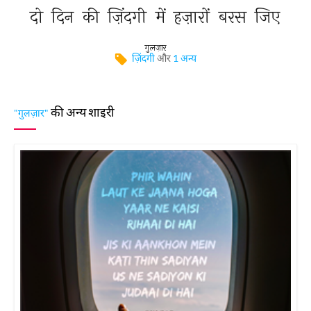
दो 
दिन 
की 
ज़िंदगी 
में 
हज़ारों 
बरस 
जिए 
गुलज़ार
ज़िंदगी
और
1 अन्य
की अन्य शाइरी
"गुलज़ार"