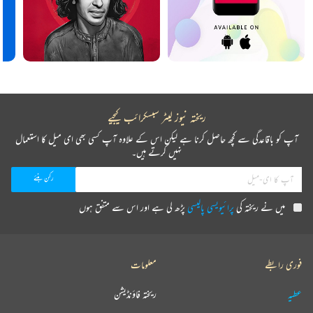
ریختہ نیوز لیٹر سبسکرائب کیجیے
آپ کو باقاعدگی سے کچھ حاصل کرنا ہے لیکن اس کے علاوہ آپ کسی بھی ای میل کا استعمال
نہیں کرتے ہیں۔
میں نے ریختہ کی
پرائیویسی پالیسی
پڑھ لی ہے اور اس سے متفق ہوں
فوری رابطے
معلومات
عطیہ
ریختہ فاؤنڈیشن