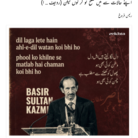
اپنے حالات سے میں صلح تو کر لوں لیکن (ردیف .. ا)
رئیس فروغ