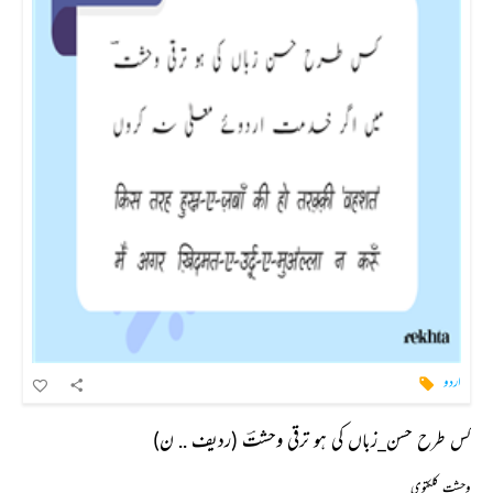
اردو
کس طرح حسن_زباں کی ہو ترقی وحشتؔ (ردیف .. ن)
وحشت کلکتوی