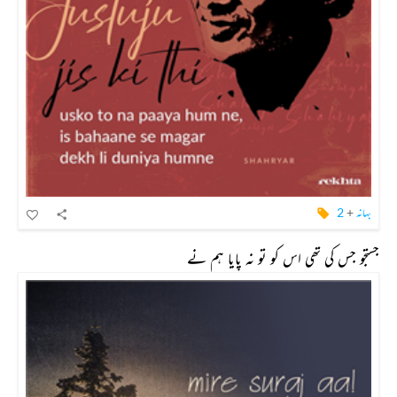
بہانہ
+
2
جستجو جس کی تھی اس کو تو نہ پایا ہم نے