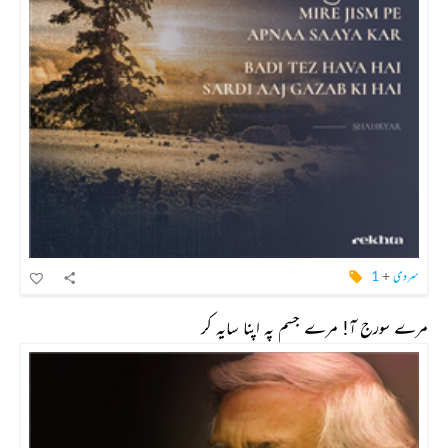
سردی
+
1
مرے سورج آ! مرے جسم پہ اپنا سایہ کر