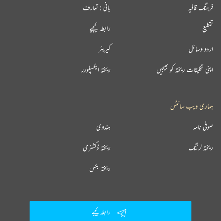
فرہنگ قافیہ
بانی : تعارف
تقطیع
رابطہ کیجیے
اردو وسائل
کیریئر
اپنی تخلیقات ریختہ کو بھیجیں
ریختہ ایکسپلورر
ہماری ویب سائٹس
صوفی نامہ
ہندوی
ریختہ لرننگ
ریختہ ڈکشنری
ریختہ بکس
رابطہ کیجیے