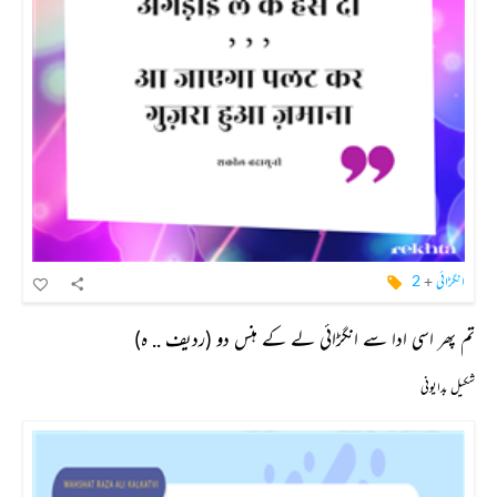
انگڑائی
+
2
تم پھر اسی ادا سے انگڑائی لے کے ہنس دو (ردیف .. ہ)
شکیل بدایونی