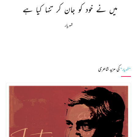
میں 
نے 
خود 
کو 
جان 
کر 
تنہا 
کیا 
ہے 
شہریار
کی مزید شاعری
"شہریار"