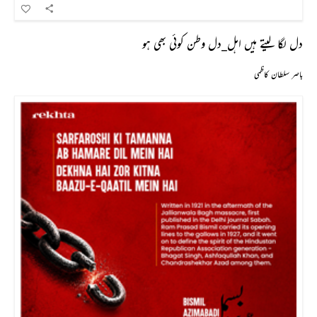
دل لگا لیتے ہیں اہل_دل وطن کوئی بھی ہو
باصر سلطان کاظمی