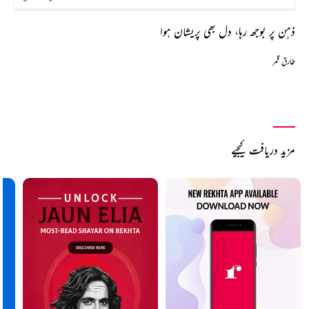
ذہن پر بوجھ رہا، دل بھی پریشان ہوا
طارق قمر
مزید دریافت کیجیے