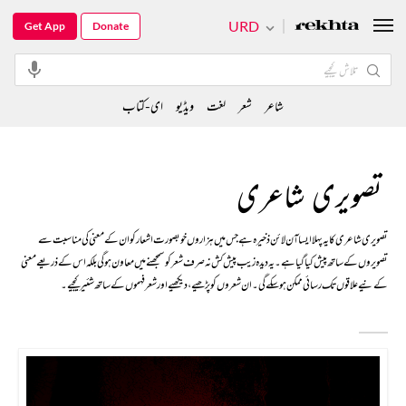
URD
Get App
Donate
شاعر
شعر
لغت
ویڈیو
ای-کتاب
تصویری شاعری
تصویری شاعری کا یہ پہلا ایسا آن لائن ذخیرہ ہے جس میں ہزاروں خوبصورت اشعار کو ان کے معنی کی مناسبت سے
تصویروں کے ساتھ پیش کیا گیا ہے۔ یہ دیدہ زیب پیش کش نہ صرف شعر کو سمجھنے میں معاون ہوگی بلکہ اس کے ذریعے معنی
کے نیےعلاقوں تک رسائی ممکن ہو سکے گی۔ ان شعروں کو پڑھیے، دیکھیے اور شعر فہموں کے ساتھ شئیر کیجیے۔