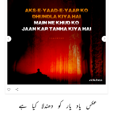
عکس 
یاد 
یار 
کو 
دھندلا 
کیا 
ہے 