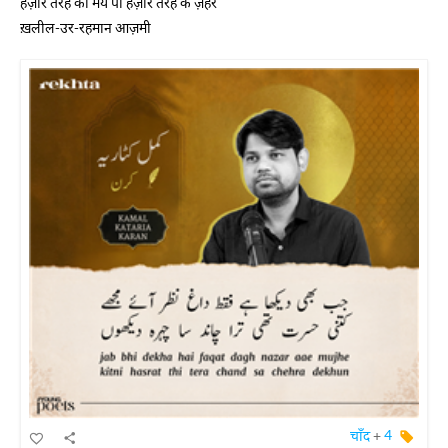
हज़ार तरह की मय पी हज़ार तरह के ज़हर
ख़लील-उर-रहमान आज़मी
चाँद
+
4