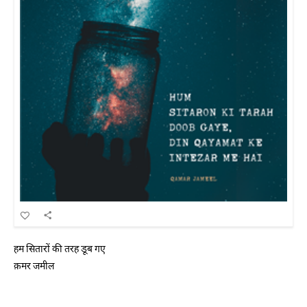
हम सितारों की तरह डूब गए
क़मर जमील