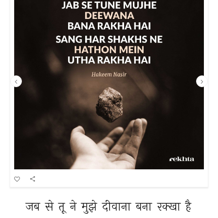
जब 
से 
तू 
ने 
मुझे 
दीवाना 
बना 
रक्खा 
है 