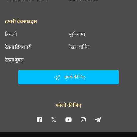
हमारी वेबसाइट्स
हिन्दवी
सूफ़ीनामा
रेख़्ता डिक्शनरी
रेख़्ता लर्निंग
रेख़्ता बुक्स
संपर्क कीजिए
फॉलो कीजिए