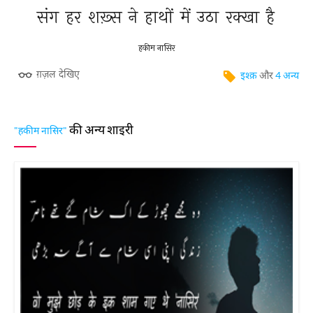
संग 
हर 
शख़्स 
ने 
हाथों 
में 
उठा 
रक्खा 
है 
हकीम नासिर
ग़ज़ल देखिए
इश्क़
और
4 अन्य
की अन्य शाइरी
"हकीम नासिर"