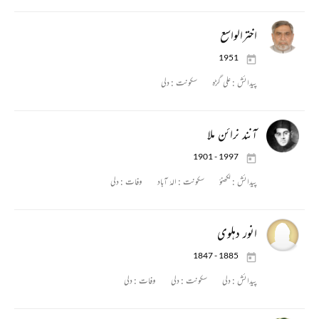
اخترالواسع
1951
پیدائش :
علی گڑہ
سکونت :
دلی
آنند نرائن ملا
1901 - 1997
پیدائش :
لکھنؤ
سکونت :
الہٰ آباد
وفات :
دلی
انور دہلوی
1847 - 1885
پیدائش :
دلی
سکونت :
دلی
وفات :
دلی