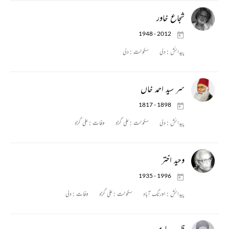
شجاع خاور
1948 - 2012
پیدائش :
دلی
سکونت :
دلی
سر سید احمد خاں
1817 - 1898
پیدائش :
دلی
سکونت :
علی گڑہ
وفات :
علی گڑہ
وحید اختر
1935 - 1996
پیدائش :
اورنگ آباد
سکونت :
علی گڑہ
وفات :
دلی