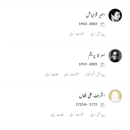
امیر قزلباش
1943 - 2003
پیدائش :
دلی
سکونت :
دلی
امرتا پریتم
1919 - 2005
پیدائش :
گجرانوالہ
سکونت :
دلی
وفات :
دلی
اشرف علی فغاں
1725/6 - 1772
پیدائش :
دلی
سکونت :
دلی
وفات :
پٹنہ