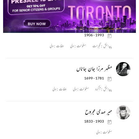
پیدائش :
میڈک
سکونت :
حیدر آباد
وفات :
دلی
مالک رام
1906 - 1993
پیدائش :
گجرات
سکونت :
دلی
وفات :
دلی
مظہر مرزا جان جاناں
1699 - 1781
پیدائش :
آگرہ
سکونت :
دلی
وفات :
دلی
میر مہدی مجروح
1833 - 1903
سکونت :
دلی