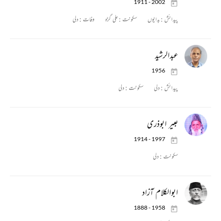
1911 - 2002
پیدائش :
بدایوں
سکونت :
علی گڑہ
وفات :
دلی
عبدالرشید
1956
پیدائش :
دلی
سکونت :
دلی
عبیر ابوذری
1914 - 1997
سکونت :
دلی
ابوالکلام آزاد
1888 - 1958