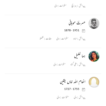
پیدائش :
بہرائچ
سکونت :
دلی
حسرتؔ موہانی
1878 - 1951
پیدائش :
اناو
سکونت :
دلی
وفات :
لکھنؤ
ہما خلیل
پیدائش :
علی گڑہ
سکونت :
دلی
انعام اللہ خاں یقین
1727 - 1755
پیدائش :
دلی
سکونت :
دلی