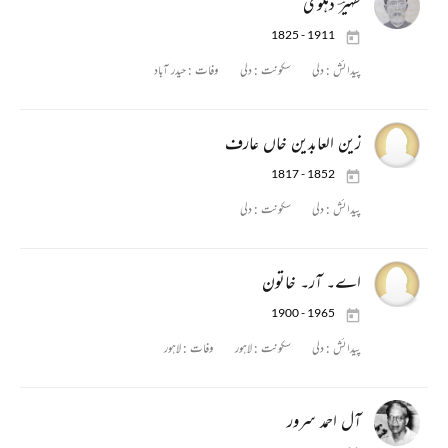
ظہیرؔ دہلوی
1825 - 1911
پیدائش :
دلی
سکونت :
دلی
وفات :
حیدر آباد
زین العابدین خاں عارف
1817 - 1852
پیدائش :
دلی
سکونت :
دلی
اے۔ آر۔ خاتون
1900 - 1965
پیدائش :
دلی
سکونت :
لاہور
وفات :
لاہور
آل احمد سرور