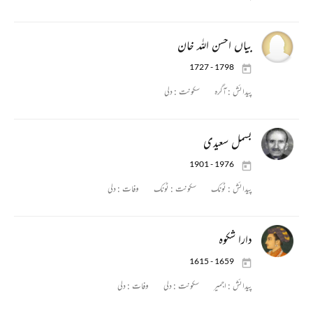
بیاں احسن اللہ خان
1727 - 1798
پیدائش :
آگرہ
سکونت :
دلی
بسمل سعیدی
1901 - 1976
پیدائش :
ٹونک
سکونت :
ٹونک
وفات :
دلی
دارا شکوہ
1615 - 1659
پیدائش :
اجمیر
سکونت :
دلی
وفات :
دلی