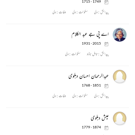
1715 - 1749
پیدائش :
دلی
سکونت :
دلی
وفات :
دلی
اے پی جے عبد الکلام
1931 - 2015
پیدائش :
تامل ناڈو
سکونت :
دلی
عبدالرحمان احسان دہلوی
1768 - 1851
پیدائش :
دلی
سکونت :
دلی
وفات :
دلی
عیش دہلوی
1779 - 1874