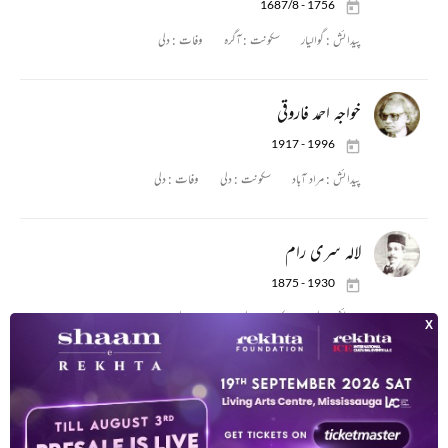
1687/8 - 1756
پیدائش :
گوالیار
سکونت :
آگرہ
وفات :
دلی
خواجہ احمد فاروقی
1917 - 1996
پیدائش :
مراد آباد
سکونت :
دلی
وفات :
دلی
لالہ سری رام
1875 - 1930
پیدائش :
دلی
سکونت :
دلی
وفات :
دلی
مخدومؔ محی الدین
1908 - 1969