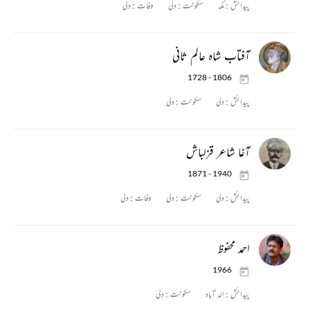
پیدائش :
مکہ
سکونت :
دلی
وفات :
دلی
آفتاب شاہ عالم ثانی
1728 - 1806
پیدائش :
دلی
سکونت :
دلی
آغا شاعر قزلباش
1871 - 1940
پیدائش :
دلی
سکونت :
دلی
وفات :
دلی
احمد محفوظ
1966
پیدائش :
الہٰ آباد
سکونت :
دلی