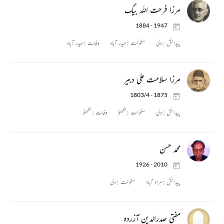
مرزا فرحت اللہ بیگ
1884 - 1947
پیدائش :
دلی
سکونت :
حیدر آباد
وفات :
حیدر آباد
مرزا سلامت علی دبیر
1803/4 - 1875
پیدائش :
دلی
سکونت :
لکھنؤ
وفات :
لکھنؤ
محمد حسن
1926 - 2010
پیدائش :
مراد آباد
سکونت :
دلی
مفتی صدرالدین آزردہ