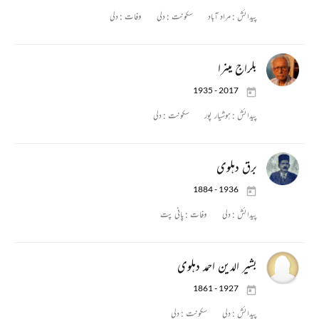
پیدائش :
مراد آباد
سکونت :
دلی
وفات :
دلی
بلراج مینرا
1935 - 2017
پیدائش :
ہوشیار پور
سکونت :
دلی
برق دہلوی
1884 - 1936
پیدائش :
دلی
وفات :
پانی پت
بشیر الدین احمد دہلوی
1861 - 1927
پیدائش :
دلی
سکونت :
دلی