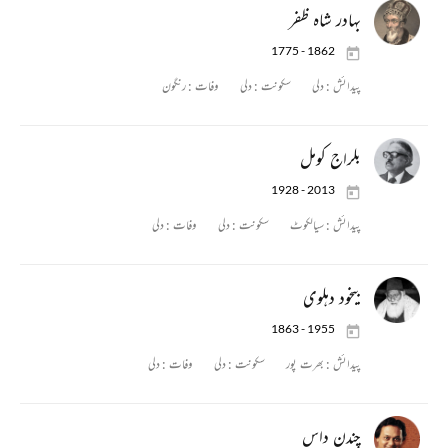
بہادر شاہ ظفر
1775 - 1862
پیدائش :
دلی
سکونت :
دلی
وفات :
رنگون
بلراج کومل
1928 - 2013
پیدائش :
سیالکوٹ
سکونت :
دلی
وفات :
دلی
بیخود دہلوی
1863 - 1955
پیدائش :
بھرت پور
سکونت :
دلی
وفات :
دلی
چندن داس