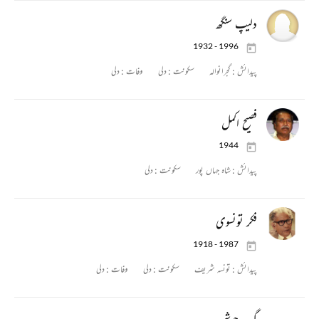
دلیپ سنگھ
1932 - 1996
پیدائش :
گجرانوالہ
سکونت :
دلی
وفات :
دلی
فصیح اکمل
1944
پیدائش :
شاہ جہاں پور
سکونت :
دلی
فکر تونسوی
1918 - 1987
پیدائش :
تونسہ شریف
سکونت :
دلی
وفات :
دلی