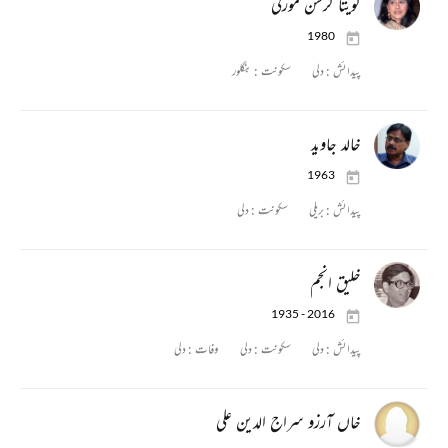
کویتا کرشن مورتی
1980
پیدائش :
دلی
سکونت :
بنگلور
خالد جاوید
1963
پیدائش :
بریلی
سکونت :
دلی
خلیق انجم
1935 - 2016
پیدائش :
دلی
سکونت :
دلی
وفات :
دلی
خاں آرزو سراج الدین علی