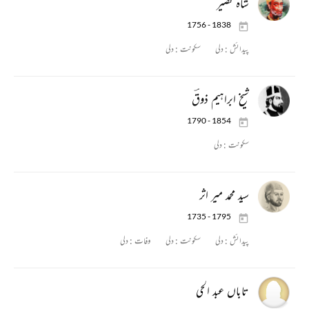
شاہ نصیر
1756 - 1838
پیدائش :
دلی
سکونت :
دلی
شیخ ابراہیم ذوقؔ
1790 - 1854
سکونت :
دلی
سید محمد میر اثر
1735 - 1795
پیدائش :
دلی
سکونت :
دلی
وفات :
دلی
تاباں عبد الحی