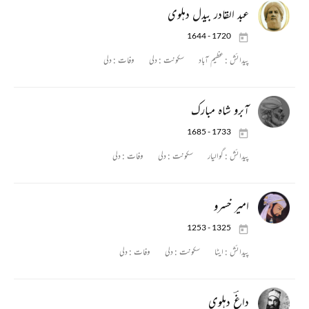
عبد القادر بیدل دہلوی
1644 - 1720
پیدائش :
عظیم آباد
سکونت :
دلی
وفات :
دلی
آبرو شاہ مبارک
1685 - 1733
پیدائش :
گوالیار
سکونت :
دلی
وفات :
دلی
امیر خسرو
1253 - 1325
پیدائش :
ایٹا
سکونت :
دلی
وفات :
دلی
داغؔ دہلوی