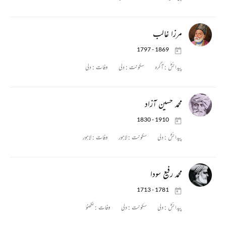
مرزا غالب
1797 - 1869
پیدائش :
آگرہ
سکونت :
دلی
وفات :
دلی
محمد حسین آزاد
1830 - 1910
پیدائش :
دلی
سکونت :
لاہور
وفات :
لاہور
محمد رفیع سودا
1713 - 1781
پیدائش :
دلی
سکونت :
دلی
وفات :
لکھنؤ