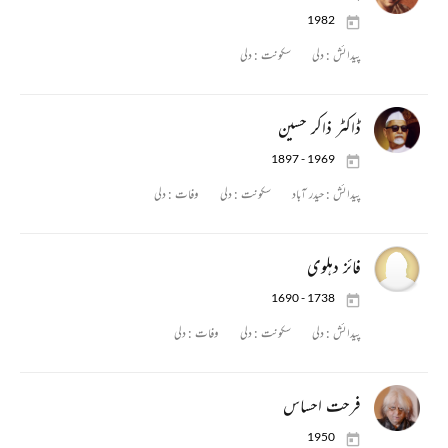
1982
پیدائش :
دلی
سکونت :
دلی
ڈاکٹر ذاکر حسین
1897 - 1969
پیدائش :
حیدر آباد
سکونت :
دلی
وفات :
دلی
فائز دہلوی
1690 - 1738
پیدائش :
دلی
سکونت :
دلی
وفات :
دلی
فرحت احساس
1950