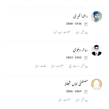
راشدالخیری
1868 - 1936
پیدائش :
دلی
سکونت :
حیدر آباد
ساحر دہلوی
1863 - 1962
پیدائش :
رائے بریلی
سکونت :
دلی
وفات :
دلی
مصطفیٰ خاں شیفتہ
1806 - 1869
پیدائش :
دلی
سکونت :
دلی