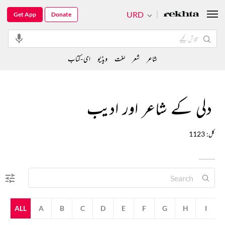
URD
Get App
Donate
شاعر
شعر
لغت
ویڈیو
ای-کتاب
دلی کے شاعر اور ادیب
کل: 1123
ALL
A
B
C
D
E
F
G
H
I