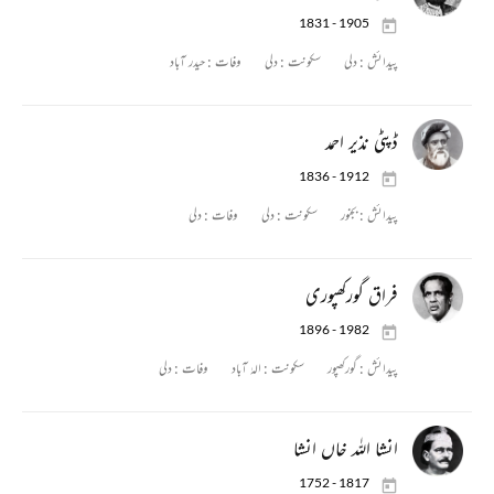
1831 - 1905
پیدائش :
دلی
سکونت :
دلی
وفات :
حیدر آباد
ڈپٹی نذیر احمد
1836 - 1912
پیدائش :
بجنور
سکونت :
دلی
وفات :
دلی
فراق گورکھپوری
1896 - 1982
پیدائش :
گورکھپور
سکونت :
الہٰ آباد
وفات :
دلی
انشا اللہ خاں انشا
1752 - 1817