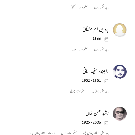
پیدائش :
دلی
سکونت :
ممبئی
پروین ام مشتاق
1866
پیدائش :
دلی
سکونت :
دلی
راجیندر منچندا بانی
1932 - 1981
پیدائش :
ملتان
سکونت :
دلی
رشید حسن خاں
1925 - 2006
پیدائش :
شاہ جہاں پور
سکونت :
دلی
وفات :
شاہ جہاں پور