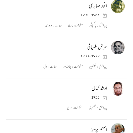
انور صابری
1901 - 1985
پیدائش :
پاکپتّن
سکونت :
دلی
وفات :
دیوبند
عرش ملسیانی
1908 - 1979
پیدائش :
ملیشین
سکونت :
جالندھر
وفات :
دلی
ارشد کمال
1955
پیدائش :
لکھمینیا
سکونت :
دلی
اسلم پرویز