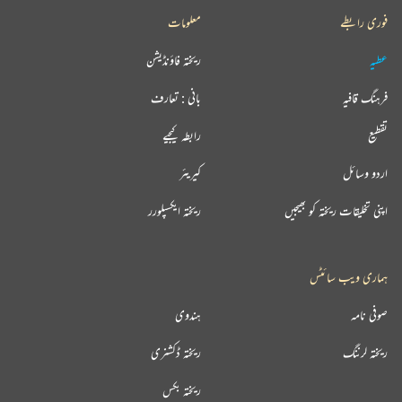
فوری رابطے
معلومات
عطیہ
ریختہ فاؤنڈیشن
فرہنگ قافیہ
بانی : تعارف
تقطیع
رابطہ کیجیے
اردو وسائل
کیریئر
اپنی تخلیقات ریختہ کو بھیجیں
ریختہ ایکسپلورر
ہماری ویب سائٹس
صوفی نامہ
ہندوی
ریختہ لرننگ
ریختہ ڈکشنری
ریختہ بکس