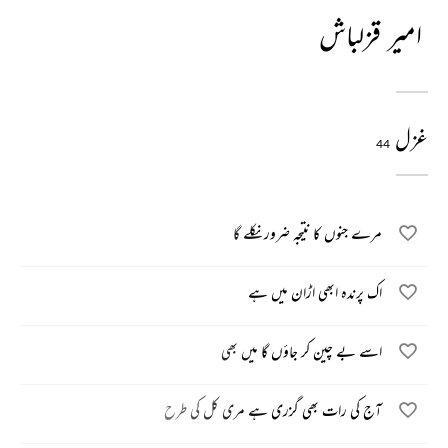
امیر قزلباش
غزل
44
مرے جنوں کا نتیجہ ضرور نکلے گا
اک پرندہ ابھی اڑان میں ہے
اسے بے چین کر جاؤں گا میں بھی
آج کی رات بھی گزری ہے مری کل کی طرح