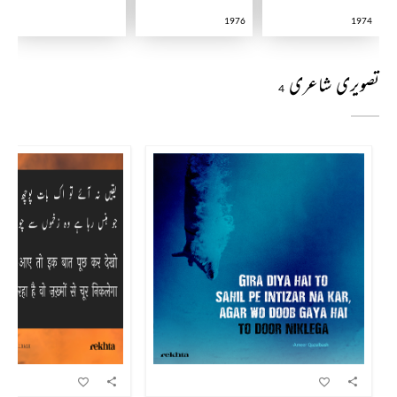
1976
1974
تصویری شاعری
4