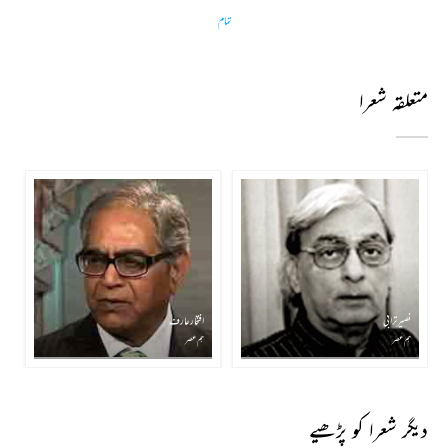
تمام
متعلقہ شعرا
نصیر ترابی
افتخار عارف
ہم عصر
ہم عصر
دیگر شعرا کو پڑھیے