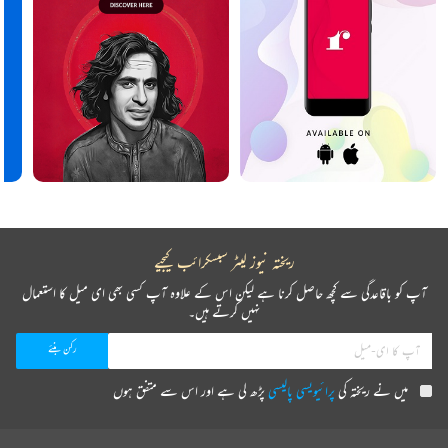
ریختہ نیوز لیٹر سبسکرائب کیجیے
آپ کو باقاعدگی سے کچھ حاصل کرنا ہے لیکن اس کے علاوہ آپ کسی بھی ای میل کا استعمال
نہیں کرتے ہیں۔
میں نے ریختہ کی
پرائیویسی پالیسی
پڑھ لی ہے اور اس سے متفق ہوں