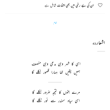
ان کی بے رخی میں بھی التفات شامل ہے
تمام
اشعار
43
اسی 
کا 
شہر 
وہی 
مدعی 
وہی 
منصف 
ہمیں 
یقیں 
تھا 
ہمارا 
قصور 
نکلے 
گا 
مرے 
جنوں 
کا 
نتیجہ 
ضرور 
نکلے 
گا 
اسی 
سیاہ 
سمندر 
سے 
نور 
نکلے 
گا 