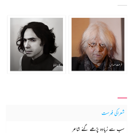
فرحت احساس
جون ایلیا
شعراکی فہرست
سب سے زیادہ پڑھے گئے شاعر