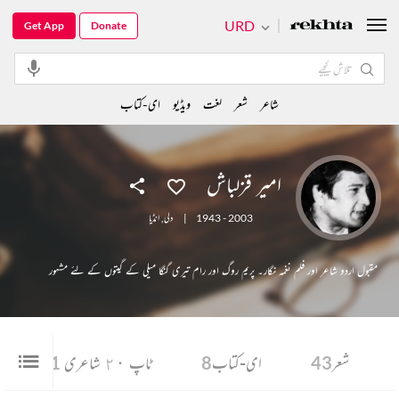
URD
Get App
Donate
شاعر
شعر
لغت
ویڈیو
ای-کتاب
امیر قزلباش
1943 - 2003
|
دلی
,
انڈیا
مقبول اردو شاعر اور فلم نغمہ نگار۔ پریم روگ اور رام تیری گنگا میلی کے گیتوں کے لئے مشہور
شعر
43
ای-کتاب
8
ٹاپ ٢٠ شاعری
21