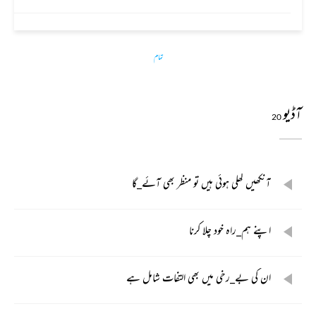
تمام
آڈیو
20
آنکھیں کھلی ہوئی ہیں تو منظر بھی آئے_گا
اپنے ہم_راہ خود چلا کرنا
ان کی بے_رخی میں بھی التفات شامل ہے