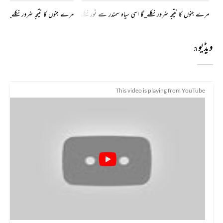
مرے جنوں کا نتیجہ ضرور نکلے_گا اسی سیاہ سمندر سے نور نکلے_گا گرا دیا ہے تو ساحل پہ انتظار ن
مرے جنوں کا نتیجہ ضرور نکلے_گا ا
ویڈیو
3
This video is playing from YouTube