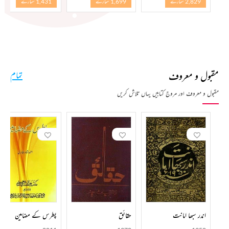
2,829 شمارے
1,699 شمارے
1,431 شمارے
مقبول و معروف
تمام
مقبول و معروف اور مروج کتابیں یہاں تلاش کریں
اندر سبھا امانت
حقائق
پطرس کے مضامین