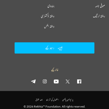
صوفی نامہ
ہندوی
ریختہ لرننگ
ریختہ ڈکشنری
ریختہ بکس
رابطہ کیجیے
فالو کیجیے
پرائیویسی پالیسی
استعمال کی شرائط
جملہ حقوق
© 2026 Rekhta™ Foundation. All rights reserved.