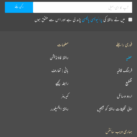
میں نے ریختہ کی
پرائیویسی پالیسی
پڑھ لی ہے اور اس سے متفق ہوں
فوری رابطے
معلومات
عطیہ
ریختہ فاؤنڈیشن
فرہنگ قافیہ
بانی : تعارف
تقطیع
رابطہ کیجیے
اردو وسائل
کیریئر
اپنی تخلیقات ریختہ کو بھیجیں
ریختہ ایکسپلورر
ہماری ویب سائٹس