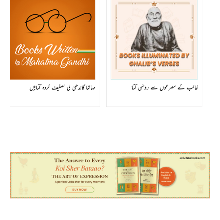
غالب کے مصرعوں سے روشن کتابیں
مہاتما گاندھی کی تصنیف کردہ کتابیں