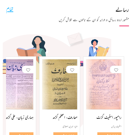
رسالے
تمام
مشہور اردو رسائل و جرائد کو ان کے ناموں سے تلاش کریں
رامپور اسٹیٹ گزٹ
معارف، اعظم گڑھ
ہماری زبان، علی گڑھ
اسٹیٹ پریس
ضیاء الدین اصلاحی