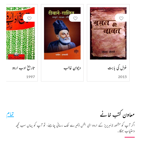
غزل کی بابت
دیوان غالب
تاریخ ادب اردو
1997
2015
معاون کتب خانے
تمام
اگر آپ کو مشہور لائبریریز کے اردو ای بکس ذخیرے تک رسائی چاہئے، تو آپ کو یہاں سب کچھ
دستیاب ہوگا۔