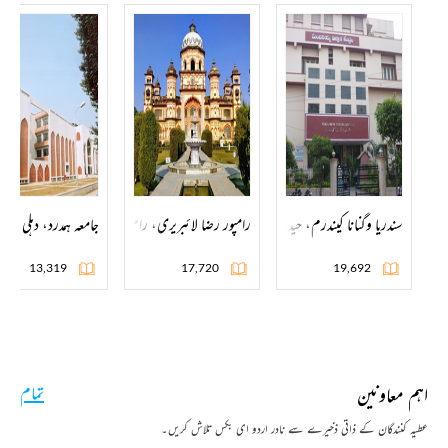
سندریا وگنانا کیندرم، حیدرآباد
رامپور رضا لائبریری، رام پور
جامعہ ہمدرد، دہلی
13,319
17,720
19,692
اہم معاونین
تمام
عطیہ کنندگان کے ذاتی ذخیرے سے نادر اردو ای بکس تلاش کریں۔