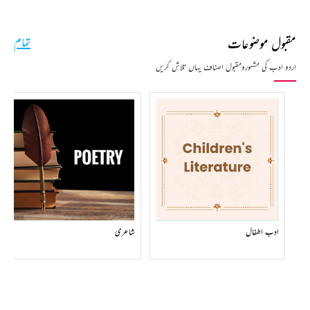
مقبول موضوعات
تمام
اردو ادب کی مشہورومقبول اصناف یہاں تلاش کریں
ادب اطفال
شاعری