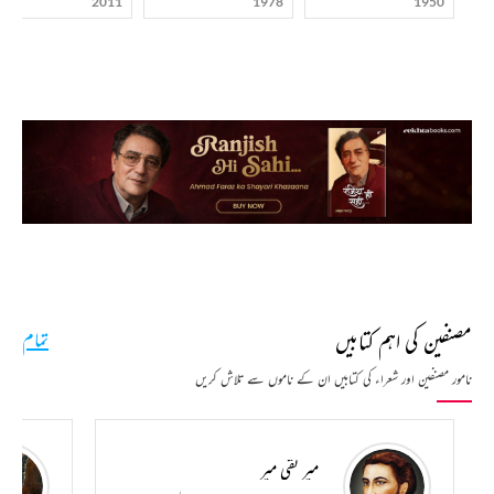
2011
1978
1950
مصنفین کی اہم کتابیں
تمام
نامور مصنفین اور شعراء کی کتابیں ان کے ناموں سے تلاش کریں
میر تقی میر