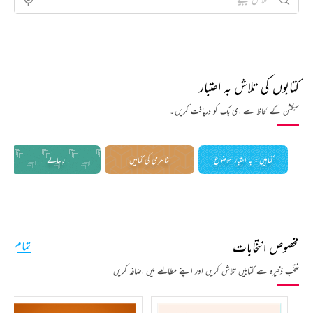
کتابوں کی تلاش بہ اعتبار
سیکشن کے لحاظ سے ای بک کو دریافت کریں۔
کتابیں : بہ اعتبار موضوع
شاعری کی کتابیں
رسالے
مخصوص انتخابات
تمام
منتخب ذخیرہ سے کتابیں تلاش کریں اور اپنے مطالعے میں اضافہ کریں