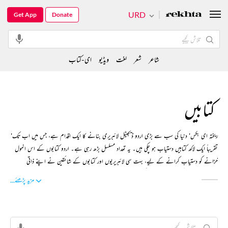
URD
Get App
Donate
شاعر
شعر
لغت
ویڈیو
ای-کتاب
کتابیں
'ریختہ ای بکس' دنیا کی سب سے بڑی اردو ڈیجیٹل لائبریری بنانے کا ایک اقدام ہے، جس میں اب تک
تقریباً ایک لاکھ کتابیں دستیاب ہو چکی ہیں۔ یہ تعداد مسلسل بڑھ رہی ہے۔ اردو کتابوں کے اس انمول
خزانے کو دستیاب کرانے کے لیے، بہت سی لائبریریوں اور کتابوں کے شائقین نے اپنے ذاتی
ذخیرے سے دل کھول کر ہماری مدد کی ہے۔ اس ڈیجیٹل لائبریری میں عصری ادب کے علاوہ، کلاسک
...مزید پڑھئے
ادب کا ایک خاطر خواہ ذخیرہ موجود ہے، جسے موضوع، عنوان، تاریخ کی ترتیب اور مصنف کے نام سے
تلاش کیا جا سکتا ہے۔ آئیے۔۔۔ ہمارے پلیٹ فارم میں شامل ہوں، کتابیں پڑھیں۔۔۔ اپنے علم اور
مطالعہ میں اضافہ کریں۔