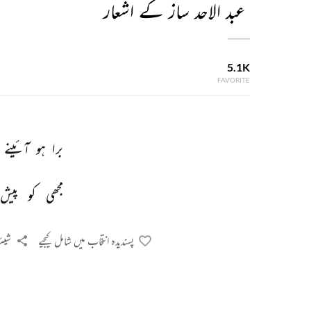
عبد الاحد ساز کے اشعار
5.1K
FAVORITE
برا 
ہو 
آئینے 
مجھی 
کو 
پیش 
پسندیدہ انتخاب میں شامل کیجیے
شیئر