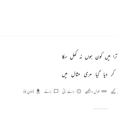
ترا 
میں 
کون 
ہوں 
نہ 
کھل 
سکا 
کر 
دیا 
گیا 
مری 
مثال 
میں 
 کیجیے
غزل دیکھیے
رائے زنی
رائے
ڈاؤن لوڈ