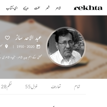
شاعر
شعر
لغت
ویڈیو
ای-کتاب
ن
عبد الاحد ساز
1950 - 2020
|
ممبئ
ممبئی کے اہم جدید شاعر، سنجیدہ شاعری 
تمام
تعارف
غزل
نظم
28
55