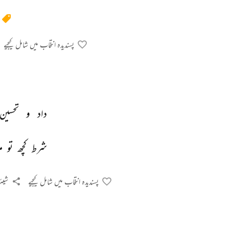
پسندیدہ انتخاب میں شامل کیجیے
داد 
و 
تحسین 
شرط 
کچھ 
تو 
م
پسندیدہ انتخاب میں شامل کیجیے
شیئر