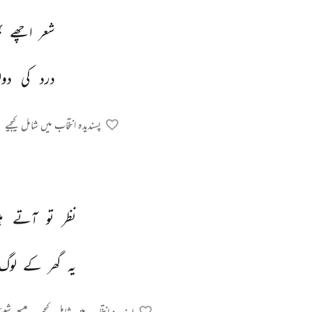
شعر 
اچھے 
ب
درد 
کی 
دو
پسندیدہ انتخاب میں شامل کیجیے
نظر 
تو 
آتے 
ہ
یہ 
گھر 
کے 
لوگ 
پسندیدہ انتخاب میں شامل کیجیے
شیئر