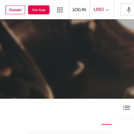
URD
LOG IN
Donate
Get App
ڈیو
ویڈیو
16
16