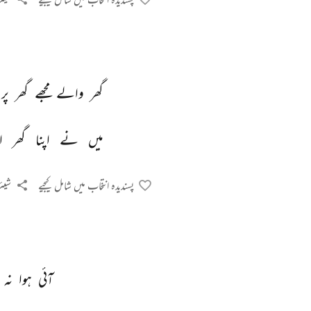
گھر 
والے 
مجھے 
گھر 
پر 
میں 
نے 
اپنا 
گھر 
ا
پسندیدہ انتخاب میں شامل کیجیے
شیئر
آئی 
ہوا 
نہ 