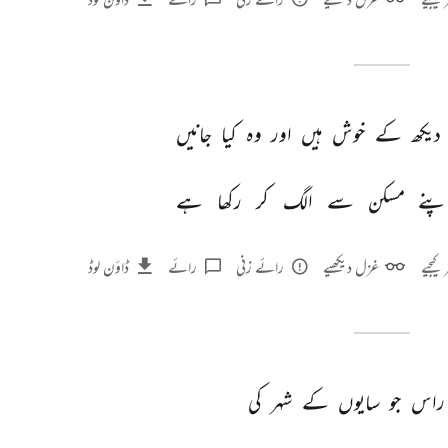
دیکھ 
کے 
خوش 
ہیں 
اور 
وہ 
کیا 
جانیں 
پنے 
مسکن 
سے 
الگ 
کر 
رکھا 
ہے 
 کیجیے
غزل دیکھیے
رائے زنی
رائے
ڈاؤن لوڈ
راس 
جو 
سایوں 
کے 
شہر 
کی 