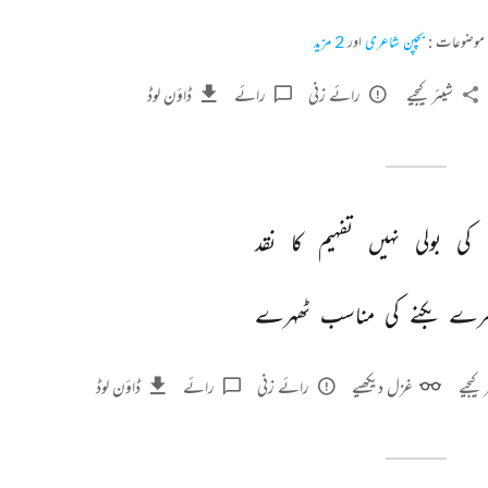
موضوعات :
بچپن شاعری
اور
2 مزید
شیئر کیجیے
رائے زنی
رائے
ڈاؤن لوڈ
کی 
بولی 
نہیں 
تفہیم 
کا 
نقد 
رے 
بکنے 
کی 
مناسب 
ٹھہرے 
 کیجیے
غزل دیکھیے
رائے زنی
رائے
ڈاؤن لوڈ