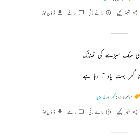
شیئر کیجیے
رائے زنی
رائے
ڈاؤن لوڈ
کی 
مہک 
سبزے 
کی 
ٹھنڈک 
ا 
گھر 
بہت 
یاد 
آ 
رہا 
ہے 
موضوعات :
گھر
اور
1 مزید
شیئر کیجیے
رائے زنی
رائے
ڈاؤن لوڈ