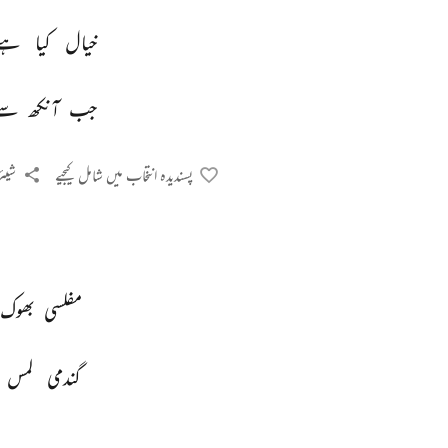
خیال 
کیا 
ہے
جب 
آنکھ 
سے
پسندیدہ انتخاب میں شامل کیجیے
شیئر
مفلسی 
بھوک 
گندمی 
لمس 