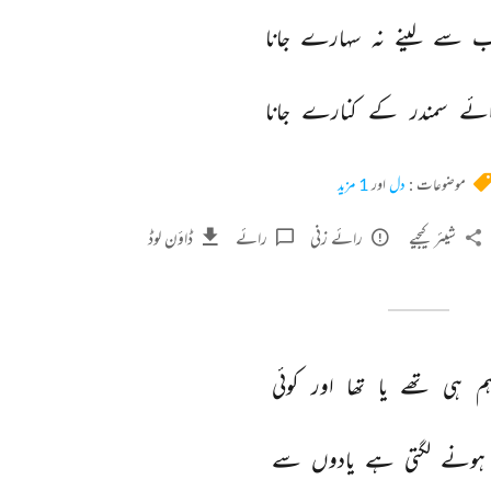
ب 
سے 
لینے 
نہ 
سہارے 
جانا 
ائے 
سمندر 
کے 
کنارے 
جانا 
موضوعات :
دل
اور
1 مزید
شیئر کیجیے
رائے زنی
رائے
ڈاؤن لوڈ
م 
ہی 
تھے 
یا 
تھا 
اور 
کوئی 
ہونے 
لگتی 
ہے 
یادوں 
سے 