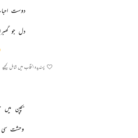
دوست 
احبا
دل 
جو 
گھبر
پسندیدہ انتخاب میں شامل کیجیے
بچپن 
میں 
ہ
وحشت 
سی 