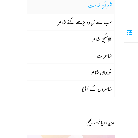
شعراکی فہرست
سب سے زیادہ پڑھے گئے شاعر
کلاسیکی شاعر
شاعرات
نوجوان شاعر
شاعروں کے آڈیو
مزید دریافت کیجیے