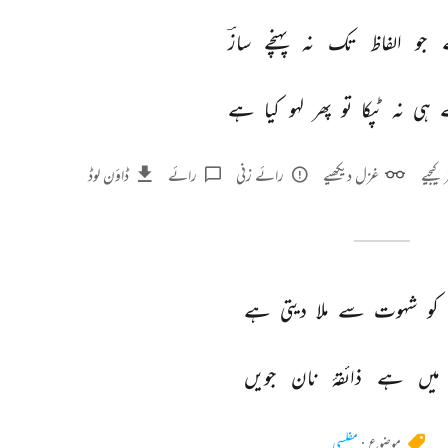
 
جو 
الفاظ 
تک 
نہ 
پہنچے 
سازؔ 
 
ہی 
نہ 
ٹپکا 
تو 
پھر 
لہو 
کیا 
ہے 
 کیجیے
غزل دیکھیے
رائے زنی
رائے
ڈاؤن لوڈ
کو 
شہوت 
سے 
ملا 
دیتی 
ہے 
میں 
ہے 
ذائقۂ 
نان 
جویں 
موضوع :
مفلسی