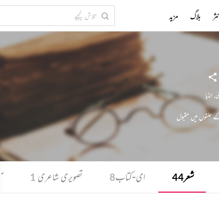
ثر
بلاگ
مزید
ی
,
انڈیا
کے حلقوں میں مقبول
شعر
ای-کتاب
تصویری شاعری
آ
1
8
44