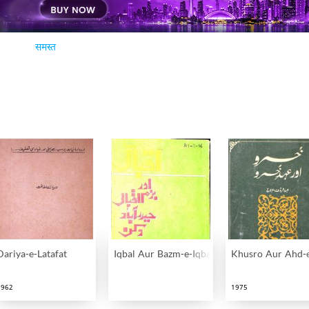
समस्त
Dariya-e-Latafat
Iqbal Aur Bazm-e-Iqbal
Khusro Aur Ahd-
1962
1975