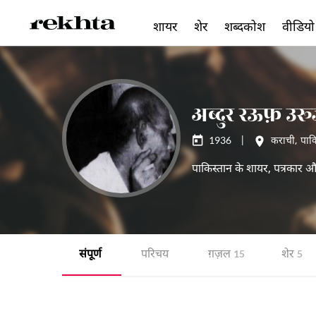
शायर
शेर
शब्दकोश
वीडियो
अब्दुर रऊफ़ उर
1936
|
कराची
,
पाक
पाकिस्तान के शायर, पत्रकार औ
संपूर्ण
परिचय
ग़ज़ल
शेर
15
5