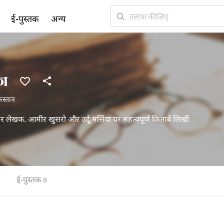
ई-पुस्तक
अन्य
ूज
िस्तान
र लेखक. आमीर खुसरो और उर्दू मर्सिया पर महत्वपूर्ण किताबें लिखीं
ई-पुस्तक
8