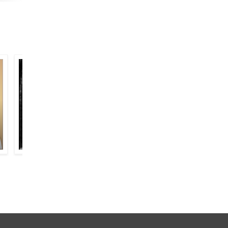
जमील मज़हरी
लैस क़ुरैशी