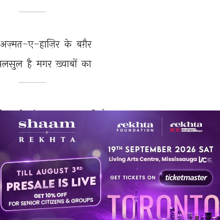
अज़्मत-ए-हाज़िर 
के 
बग़ैर 
लसुल 
है 
मगर 
ख़्वाबों 
का 
ोच 
को 
ख़ंजर 
बनाना 
चाहती 
है 
पनी 
तेज़ी 
आज़माना 
चाहती 
है 
वहशत-ए-फ़र्दा 
से 
निढाल 
फिरती 
हैं 
घर 
ख़्वाबों 
का 