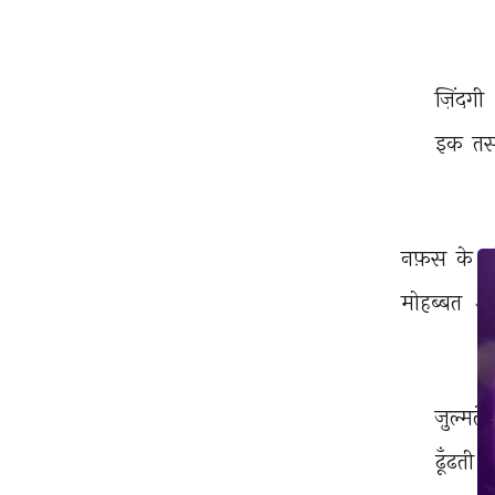
ज़िंदगी 
इक 
तस
नफ़स 
के 
ल
मोहब्बत 
अ
ज़ुल्मतें 
ढूँढती 