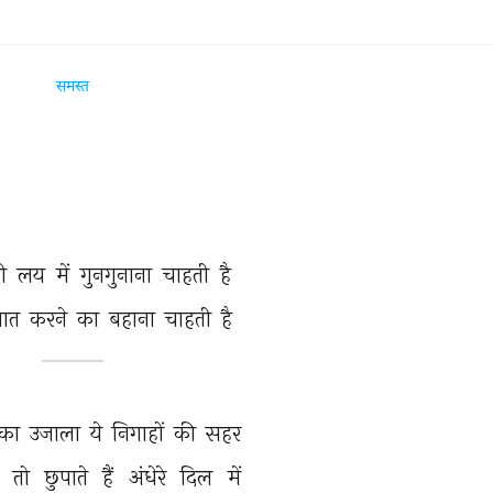
समस्त
ी 
लय 
में 
गुनगुनाना 
चाहती 
है 
ात 
करने 
का 
बहाना 
चाहती 
है 
का 
उजाला 
ये 
निगाहों 
की 
सहर 
 
तो 
छुपाते 
हैं 
अंधेरे 
दिल 
में 