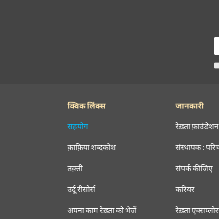
क्विक लिंक्स
जानकारी
सहयोग
रेख़्ता फ़ाउंडेशन
क़ाफ़िया शब्दकोश
संस्थापक : परि
तक़्ती
संपर्क कीजिए
उर्दू रीसोर्स
करियर
अपना काम रेख़्ता को भेजें
रेख़्ता एक्सप्लो