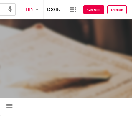
HIN
LOG IN
Get App
Donate