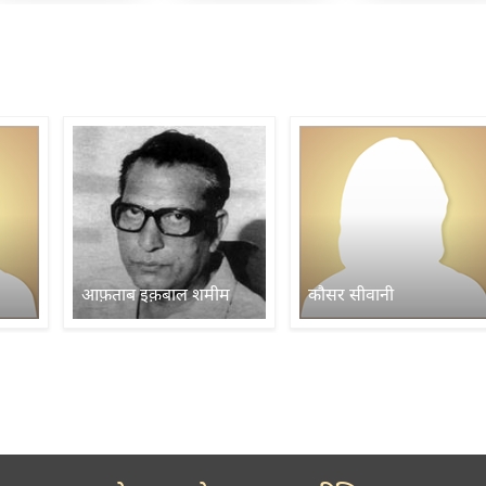
आफ़ताब इक़बाल शमीम
कौसर सीवानी