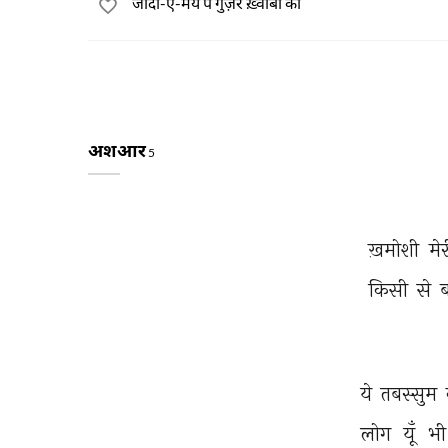
जादा-ए-मय पे गुज़र ख़्वाबों का
अशआर
5
ख़मोशी 
मेर
किसी 
से 
ब
ये 
तबस्सुम 
लोग 
यूँ 
भी