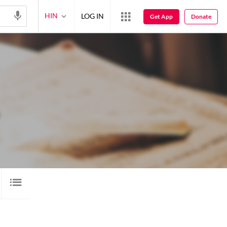
HIN
LOG IN
Get App
Donate