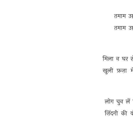
तमाम 
उम
तमाम 
उम
मिला 
न 
घर 
स
खुली 
फ़ज़ा 
म
लोग 
चुन 
लें 
ज़िंदगी 
की 
व