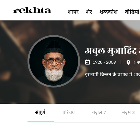
शायर
शेर
शब्दकोश
वीडियो
अबुल मुजाहिद
1928 - 2009
|
राम
इस्लामी चिन्तन के प्रभाव में शा
संपूर्ण
परिचय
ग़ज़ल
नज़्म
7
3