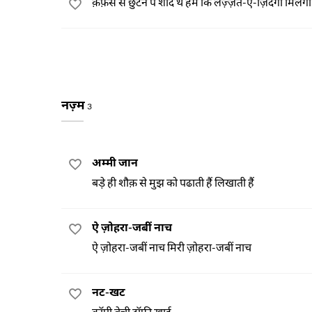
क़फ़स से छुटने पे शाद थे हम कि लज़्ज़त-ए-ज़िंदगी मिलेगी
नज़्म
3
अम्मी जान
बड़े ही शौक़ से मुझ को पढाती हैं लिखाती हैं
ऐ ज़ोहरा-जबीं नाच
ऐ ज़ोहरा-जबीं नाच मिरी ज़ोहरा-जबीं नाच
नट-खट
कॉपी बेची टॉफ़ी खाई