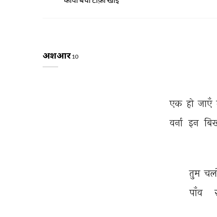
अशआर
10
एक 
हो 
जाएँ 
वर्ना 
इन 
बिख
तुम 
चल
पाँव 