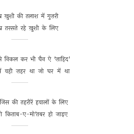
्र 
ख़ुशी 
की 
तलाश 
में 
गुज़री 
्र 
तरसते 
रहे 
ख़ुशी 
के 
लिए 
े 
निकल 
कर 
भी 
चैन 
ऐ 
'ज़ाहिद' 
ें 
वही 
ज़हर 
था 
जो 
घर 
में 
था 
जिस 
की 
तहरीरें 
हवालों 
के 
लिए 
ो 
किताब-ए-मो'तबर 
हो 
जाइए 