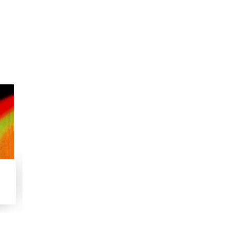
Shumara Nmber-002
Shumara Number-000
000
1971
1972