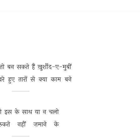
तो 
बन 
सकते 
हैं 
ख़ुर्शीद-ए-मुबीं 
रे 
हुए 
तारों 
से 
क्या 
काम 
बने 
ो 
इस 
के 
साथ 
या 
न 
चलो 
रुकते 
नहीं 
ज़माने 
के 