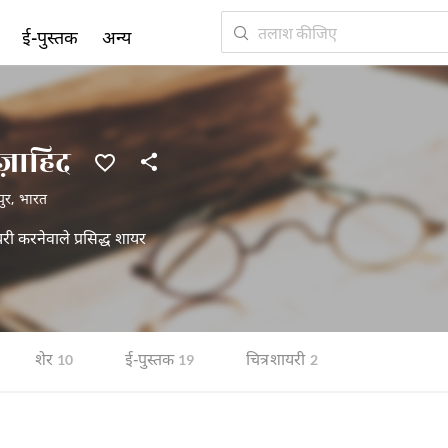
ई-पुस्तक
अन्य
 ज़ाहिद
पुर
,
भारत
यरी करनेवाले प्रसिद्ध शायर
शेर
ई-पुस्तक
चित्र शायरी
10
19
2