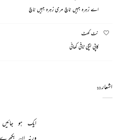
اے زہرہ جبیں ناچ مری زہرہ جبیں ناچ
نٹ کھٹ
کاپی بیچی ٹافی کھائی
اشعار
10
ایک 
ہو 
جائیں 
ورنہ 
ان 
بکھرے 