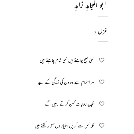
ابو المجاہد زاہد
غزل
7
نئی صبح چاہتے ہیں نئی شام چاہتے ہیں
ہر اہتمام ہے دو دن کی زندگی کے لیے
تجدید روایات کہن کرتے رہیں گے
گلہ کس سے کریں اغیار دل آزار کتنے ہیں