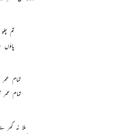
تم 
چلو 
پاؤں 
ر
تمام 
عمر 
تمام 
عمر 
ت
ملا 
نہ 
گھر 
سے