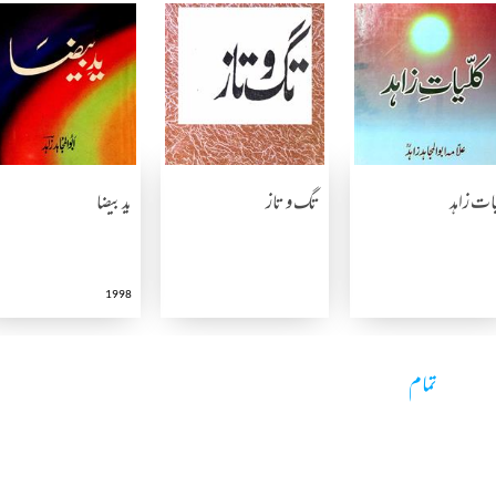
ات زاہد
تگ و تاز
ید بیضا
1998
تمام