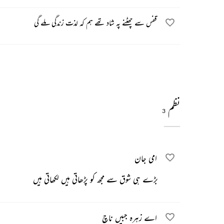
قفس سے چھٹنے پہ شاد تھے ہم کہ لذت زندگی ملے گی
نظم
3
امی جان
بڑے ہی شوق سے مجھ کو پڑھاتی ہیں لکھاتی ہیں
اے زہرہ جبیں ناچ