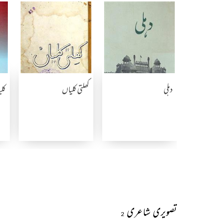
دہلی
کھلتی کلیاں
کلی
تصویری شاعری
2