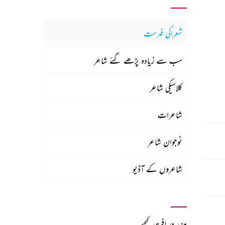
شعراکی فہرست
سب سے زیادہ پڑھے گئے شاعر
کلاسیکی شاعر
شاعرات
نوجوان شاعر
شاعروں کے آڈیو
مزید دریافت کیجیے