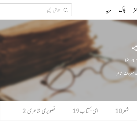
ثر
بلاگ
مزید
 پور
,
انڈیا
لے معروف شاعر
شعر
ای-کتاب
تصویری شاعری
2
19
10