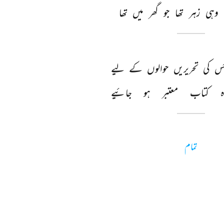
وہی 
زہر 
تھا 
جو 
گھر 
میں 
تھا 
س 
کی 
تحریریں 
حوالوں 
کے 
لیے 
 
کتاب 
معتبر 
ہو 
جائیے 
تمام