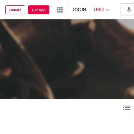
URD
LOG IN
Donate
Get App