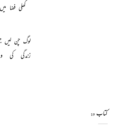
کھلی 
فضا 
میں 
لوگ 
چن 
لیں 
ج
زندگی 
کی 
وہ
کتاب
19