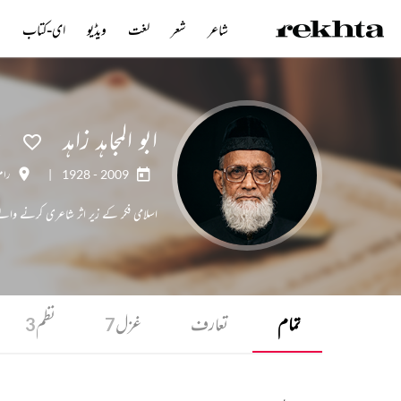
شاعر
شعر
لغت
ویڈیو
ای-کتاب
ن
ابو المجاہد زاہد
1928 - 2009
|
رام
اسلامی فکر کے زیر اثر شاعری کرنے وا
تمام
تعارف
غزل
نظم
3
7