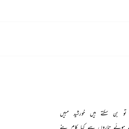
تو 
بن 
سکتے 
ہیں 
خورشید 
مبیں 
ہوئے 
تاروں 
سے 
کیا 
کام 
بنے 