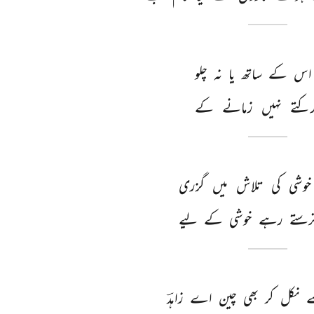
اس 
کے 
ساتھ 
یا 
نہ 
چلو 
کتے 
نہیں 
زمانے 
کے 
خوشی 
کی 
تلاش 
میں 
گزری 
رستے 
رہے 
خوشی 
کے 
لیے 
 
نکل 
کر 
بھی 
چین 
اے 
زاہدؔ 